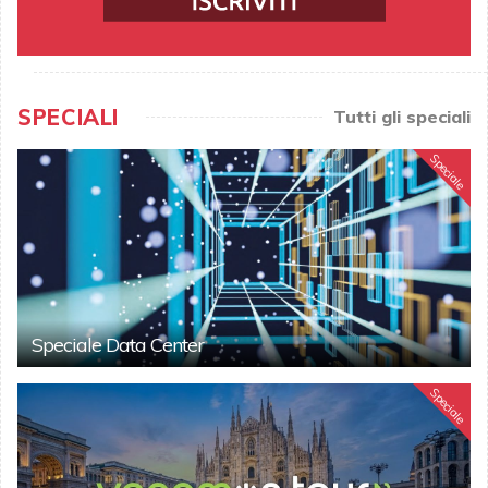
SPECIALI
Tutti gli speciali
Speciale
Speciale Data Center
Speciale