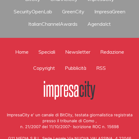
SecurityOpenLab
GreenCity
ImpresaGreen
ItalianChannelAwards
AgendaIct
Home
Speciali
Newsletter
Redazione
Copyright
Pubblicità
RSS
ImpresaCity e' un canale di BitCity, testata giornalistica registrata
presso il tribunale di Como ,
n. 21/2007 del 11/10/2007- Iscrizione ROC n. 15698
G11 MEDIA S.R.L. Sede Legale Via NUOVA VALASSINA, 4 22046