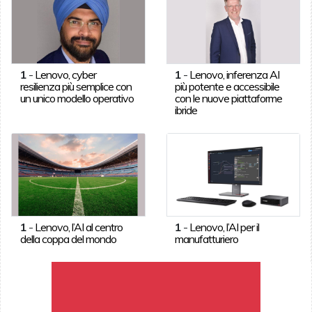
1
-
Lenovo, cyber
1
-
Lenovo, inferenza AI
resilienza più semplice con
più potente e accessibile
un unico modello operativo
con le nuove piattaforme
ibride
1
-
Lenovo, l’AI al centro
1
-
Lenovo, l’AI per il
della coppa del mondo
manufatturiero