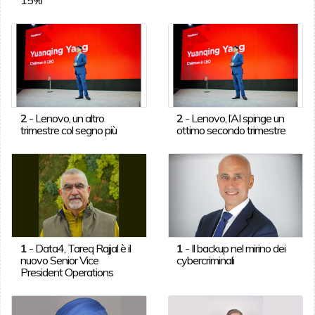
2
-
Lenovo, un altro
2
-
Lenovo, l’AI spinge un
trimestre col segno più
ottimo secondo trimestre
1
-
Data4, Tareq Rajjal è il
1
-
Il backup nel mirino dei
nuovo Senior Vice
cybercriminali
President Operations