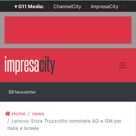
▾ G11 Media:
|
ChannelCity
|
ImpresaCity
|
SecurityOpenLab
|
Italian Channel Awards
|
Italian
Project Awards
|
Italian Security Awards
|
...
Newsletter
Home
news
Lenovo: Enza Truzzolillo nominata AD e GM per
Italia e Israele