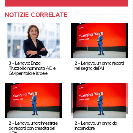
NOTIZIE CORRELATE
3
-
Lenovo: Enza
2
-
Lenovo, un anno record
Truzzolillo nominata AD e
nel segno dell’AI
GM per Italia e Israele
2
-
Lenovo, una trimestrale
2
-
Lenovo, un anno da
da record con crescita del
incorniciare
15%