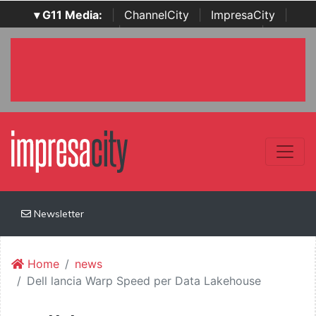
▾ G11 Media:
|
ChannelCity
|
ImpresaCity
|
SecurityOpenLab
|
Italian Channel Awards
|
Italian
Project Awards
|
Italian Security Awards
|
...
Newsletter
Home
news
Dell lancia Warp Speed per Data Lakehouse