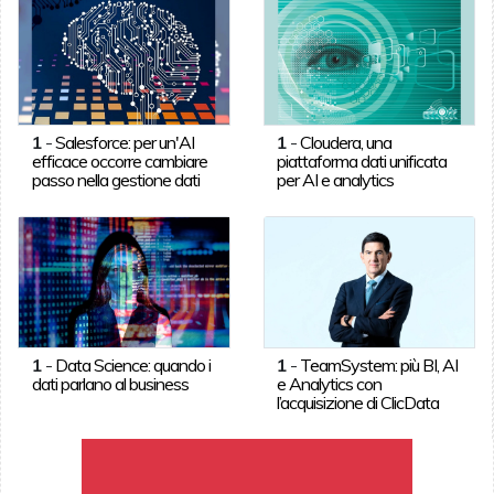
1
-
Salesforce: per un'AI
1
-
Cloudera, una
efficace occorre cambiare
piattaforma dati unificata
passo nella gestione dati
per AI e analytics
1
-
Data Science: quando i
1
-
TeamSystem: più BI, AI
dati parlano al business
e Analytics con
l’acquisizione di ClicData