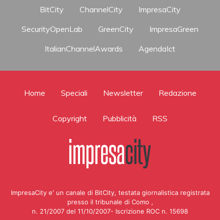
BitCity
ChannelCity
ImpresaCity
SecurityOpenLab
GreenCity
ImpresaGreen
ItalianChannelAwards
AgendaIct
Home
Speciali
Newsletter
Redazione
Copyright
Pubblicità
RSS
ImpresaCity e' un canale di BitCity, testata giornalistica registrata
presso il tribunale di Como ,
n. 21/2007 del 11/10/2007- Iscrizione ROC n. 15698