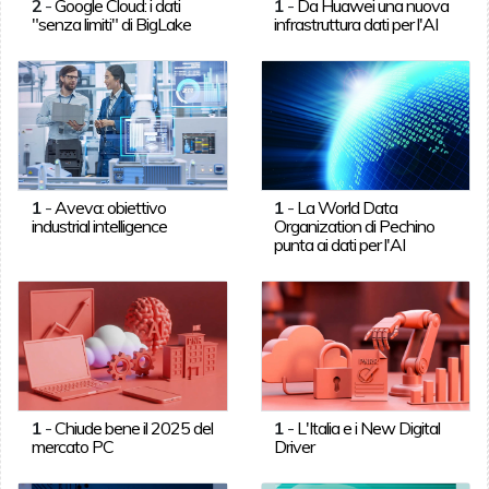
2
-
Google Cloud: i dati
1
-
Da Huawei una nuova
"senza limiti" di BigLake
infrastruttura dati per l'AI
1
-
Aveva: obiettivo
1
-
La World Data
industrial intelligence
Organization di Pechino
punta ai dati per l'AI
1
-
Chiude bene il 2025 del
1
-
L'Italia e i New Digital
mercato PC
Driver