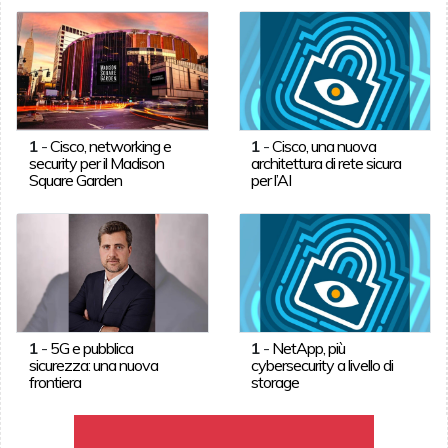
1
-
Cisco, networking e
1
-
Cisco, una nuova
security per il Madison
architettura di rete sicura
Square Garden
per l’AI
1
-
5G e pubblica
1
-
NetApp, più
sicurezza: una nuova
cybersecurity a livello di
frontiera
storage