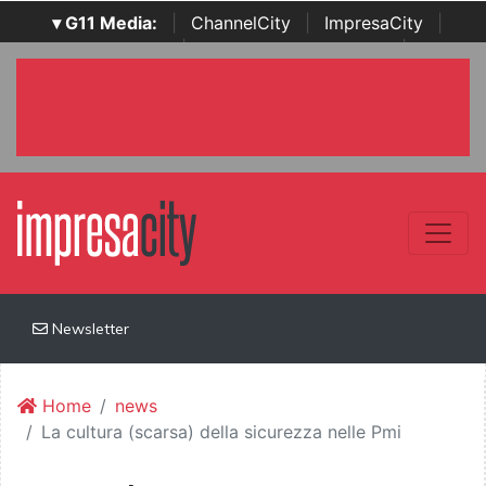
▾ G11 Media:
|
ChannelCity
|
ImpresaCity
|
SecurityOpenLab
|
Italian Channel Awards
|
Italian
Project Awards
|
Italian Security Awards
|
...
Newsletter
Home
news
La cultura (scarsa) della sicurezza nelle Pmi