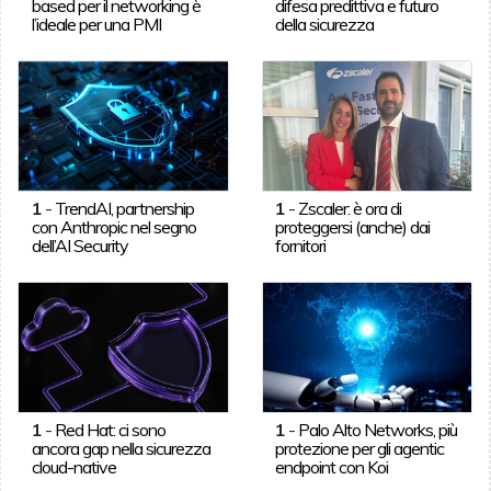
based per il networking è
difesa predittiva e futuro
l’ideale per una PMI
della sicurezza
1
-
TrendAI, partnership
1
-
Zscaler: è ora di
con Anthropic nel segno
proteggersi (anche) dai
dell’AI Security
fornitori
1
-
Red Hat: ci sono
1
-
Palo Alto Networks, più
ancora gap nella sicurezza
protezione per gli agentic
cloud-native
endpoint con Koi