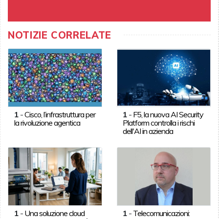
NOTIZIE CORRELATE
1
-
Cisco, l’infrastruttura per
1
-
F5, la nuova AI Security
la rivoluzione agentica
Platform controlla i rischi
dell'AI in azienda
1
-
Una soluzione cloud
1
-
Telecomunicazioni: