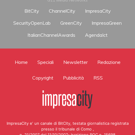
BitCity
ChannelCity
ImpresaCity
SecurityOpenLab
GreenCity
ImpresaGreen
ItalianChannelAwards
AgendaIct
Home
Speciali
Newsletter
Redazione
Copyright
Pubblicità
RSS
ImpresaCity e' un canale di BitCity, testata giornalistica registrata
presso il tribunale di Como ,
n. 21/2007 del 11/10/2007- Iscrizione ROC n. 15698