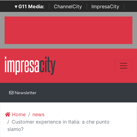
▾ G11 Media:
|
ChannelCity
|
ImpresaCity
|
SecurityOpenLab
|
Italian Channel Awards
|
Italian
Project Awards
|
Italian Security Awards
|
...
Newsletter
Home
news
Customer experience in Italia: a che punto
siamo?