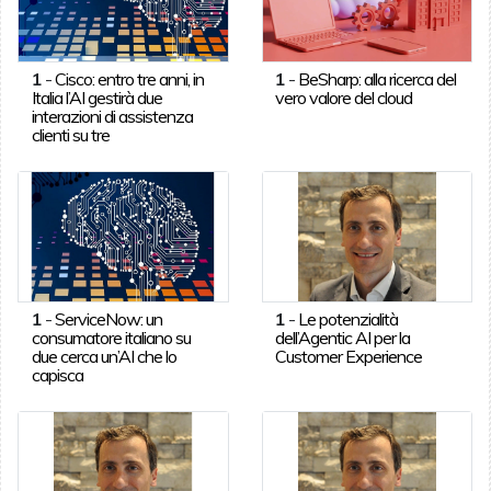
1
-
Cisco: entro tre anni, in
1
-
BeSharp: alla ricerca del
Italia l’AI gestirà due
vero valore del cloud
interazioni di assistenza
clienti su tre
1
-
ServiceNow: un
1
-
Le potenzialità
consumatore italiano su
dell’Agentic AI per la
due cerca un’AI che lo
Customer Experience
capisca