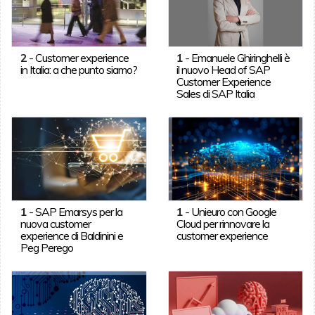
2
-
Customer experience
1
-
Emanuele Ghiringhelli è
in Italia: a che punto siamo?
il nuovo Head of SAP
Customer Experience
Sales di SAP Italia
1
-
SAP Emarsys per la
1
-
Unieuro con Google
nuova customer
Cloud per rinnovare la
experience di Baldinini e
customer experience
Peg Perego