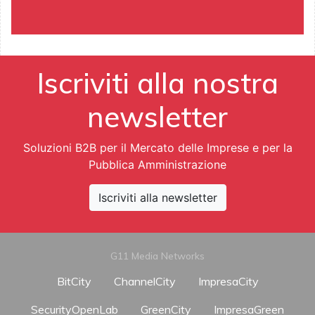
Iscriviti alla nostra
newsletter
Soluzioni B2B per il Mercato delle Imprese e per la
Pubblica Amministrazione
Iscriviti alla newsletter
G11 Media Networks
BitCity
ChannelCity
ImpresaCity
SecurityOpenLab
GreenCity
ImpresaGreen