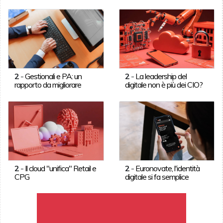
2
-
Gestionali e PA: un
2
-
La leadership del
rapporto da migliorare
digitale non è più dei CIO?
2
-
Il cloud "unifica" Retail e
2
-
Euronovate, l'identità
CPG
digitale si fa semplice