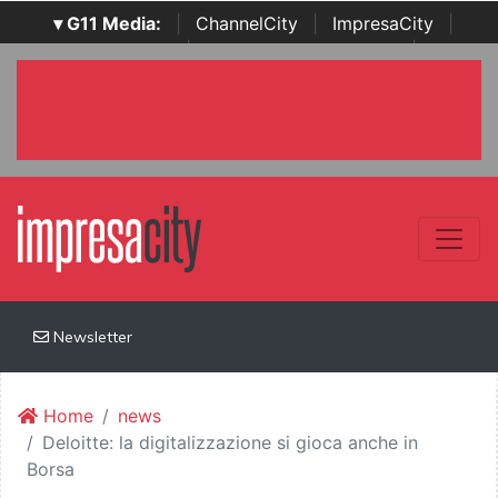
▾ G11 Media:
|
ChannelCity
|
ImpresaCity
|
SecurityOpenLab
|
Italian Channel Awards
|
Italian
Project Awards
|
Italian Security Awards
|
...
Newsletter
Home
news
Deloitte: la digitalizzazione si gioca anche in
Borsa