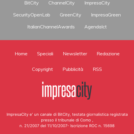
BitCity
ChannelCity
ImpresaCity
SecurityOpenLab
GreenCity
ImpresaGreen
ItalianChannelAwards
AgendaIct
Home
Speciali
Newsletter
Redazione
Copyright
Pubblicità
RSS
ImpresaCity e' un canale di BitCity, testata giornalistica registrata
presso il tribunale di Como ,
n. 21/2007 del 11/10/2007- Iscrizione ROC n. 15698