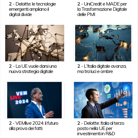
2
-
Deloitte: le tecnologie
2
-
UniCredit e MADE per
emergenti ampliano il
la Trasformazione Digitale
digital divide
delle PMI
2
-
La UE vuole darsi una
2
-
L'Italia digitale avanza,
nuova strategia digitale
ma tra luci e ombre
2
-
VEMlive 2024: il futuro
2
-
Deloitte: Italia al terzo
alla prova dei fatti
posto nella UE per
investimenti in R&D