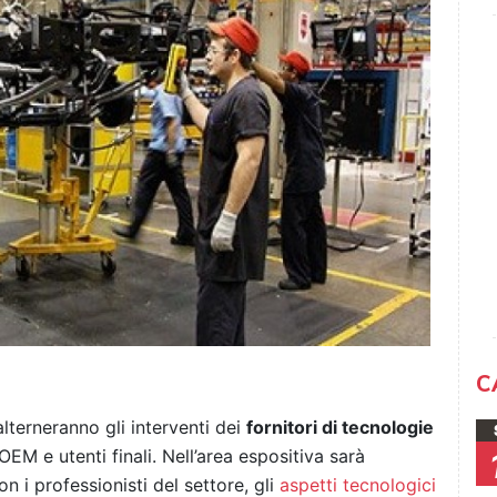
C
alterneranno gli interventi dei
fornitori di tecnologie
EM e utenti finali. Nell’area espositiva sarà
 i professionisti del settore, gli
aspetti tecnologici