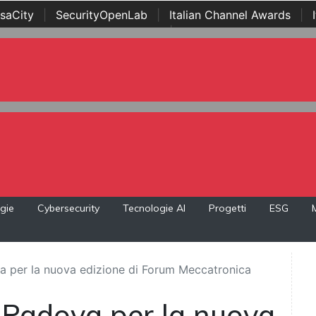
saCity
|
SecurityOpenLab
|
Italian Channel Awards
|
Awards
|
...
gie
Cybersecurity
Tecnologie AI
Progetti
ESG
 per la nuova edizione di Forum Meccatronica
Padova per la nuova