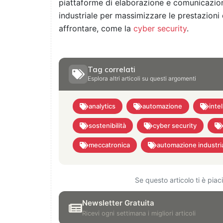
piattaforme di elaborazione e comunicazio
industriale per massimizzare le prestazioni 
affrontare, come la
cyber security
.
Tag correlati
Esplora altri articoli su questi argomenti
analytics
automazione
intel
sostenibilità
cyber security
meccatronica
automazione industri
Se questo articolo ti è pia
Newsletter Gratuita
Ricevi ogni settimana i migliori articoli