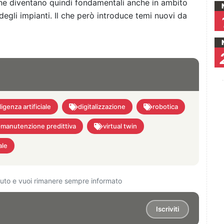
ne diventano quindi fondamentali anche in ambito
degli impianti. Il che però introduce temi nuovi da
ligenza artificiale
digitalizzazione
robotica
manutenzione predittiva
virtual twin
ale
ciuto e vuoi rimanere sempre informato
Iscriviti