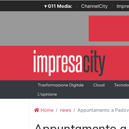
▾ G11 Media:
|
ChannelCity
|
Impre
Trasformazione Digitale
Cloud
Tecnolo
L'opinione
Home
news
Appuntamento a Padova
Appuntamento a 