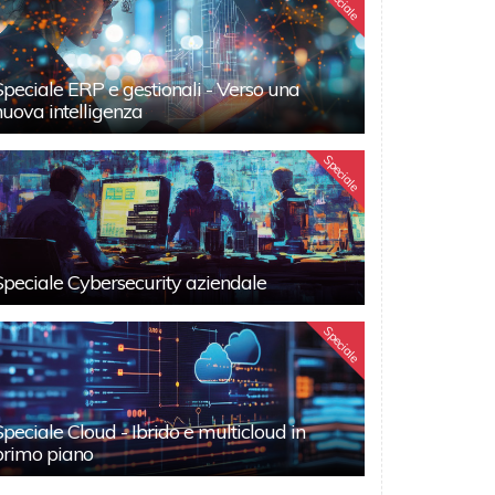
Speciale
Speciale ERP e gestionali - Verso una
nuova intelligenza
Speciale
Speciale Cybersecurity aziendale
Speciale
Speciale Cloud - Ibrido e multicloud in
primo piano