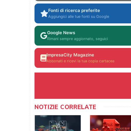
Fonti di ricerca preferite
Aggiungici alle tue fonti su Google
Google News
Rimani sempre aggiornato, seguici
ImpresaCity Magazine
Abbonati e ricevi la tua copia cartacea
NOTIZIE CORRELATE