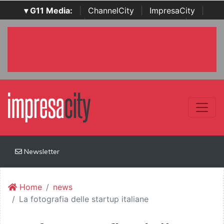
▾ G11 Media:
|
ChannelCity
|
ImpresaCity
|
SecurityOpenLab
|
Italian Channel Awards
|
Italian
Project Awards
|
Italian Security Awards
|
...
Newsletter
Home
news
La fotografia delle startup italiane