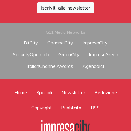
Iscriviti alla newsletter
G11 Media Networks
BitCity
ChannelCity
ImpresaCity
SecurityOpenLab
GreenCity
ImpresaGreen
ItalianChannelAwards
AgendaIct
Home
Speciali
Newsletter
Redazione
Copyright
Pubblicità
RSS