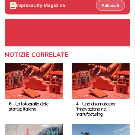
ImpresaCity Magazine
Abbonati
NOTIZIE CORRELATE
6
-
La fotografia delle
4
-
Una chiamata per
startup italiane
l'innovazione nel
manufacturing