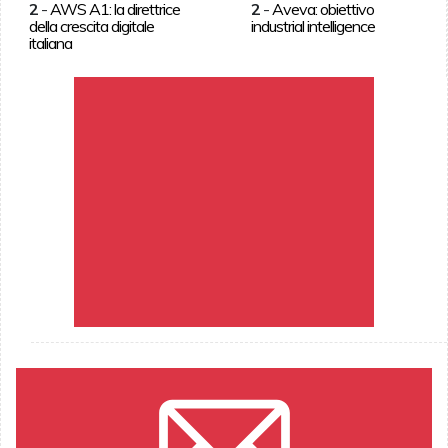
2
-
AWS A1: la direttrice
2
-
Aveva: obiettivo
della crescita digitale
industrial intelligence
italiana