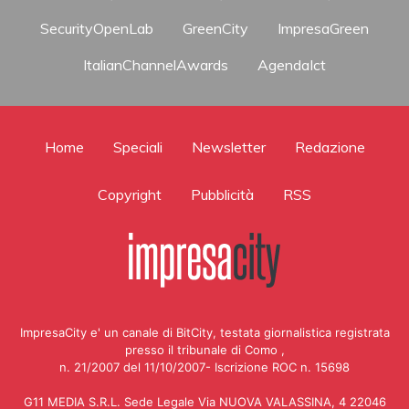
SecurityOpenLab
GreenCity
ImpresaGreen
ItalianChannelAwards
AgendaIct
Home
Speciali
Newsletter
Redazione
Copyright
Pubblicità
RSS
ImpresaCity e' un canale di BitCity, testata giornalistica registrata
presso il tribunale di Como ,
n. 21/2007 del 11/10/2007- Iscrizione ROC n. 15698
G11 MEDIA S.R.L. Sede Legale Via NUOVA VALASSINA, 4 22046