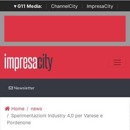
▾ G11 Media:
|
ChannelCity
|
ImpresaCity
|
SecurityOpenLab
|
Italian Channel Awards
|
Italian
Project Awards
|
Italian Security Awards
|
...
Newsletter
Home
news
Sperimentazioni Industry 4.0 per Varese e
Pordenone