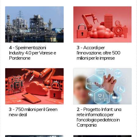
4
-
Sperimentazioni
3
-
Accordi per
Industry 4.0 per Varese e
l’innovazione, oltre 500
Pordenone
milioni per le imprese
3
-
750 milioni per il Green
2
-
Progetto Infant: una
new deal
rete informatica per
l'oncologia pediatrica in
Campania