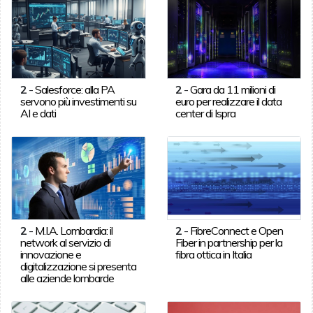
2
-
Salesforce: alla PA
2
-
Gara da 11 milioni di
servono più investimenti su
euro per realizzare il data
AI e dati
center di Ispra
2
-
M.I.A. Lombardia: il
2
-
FibreConnect e Open
network al servizio di
Fiber in partnership per la
innovazione e
fibra ottica in Italia
digitalizzazione si presenta
alle aziende lombarde