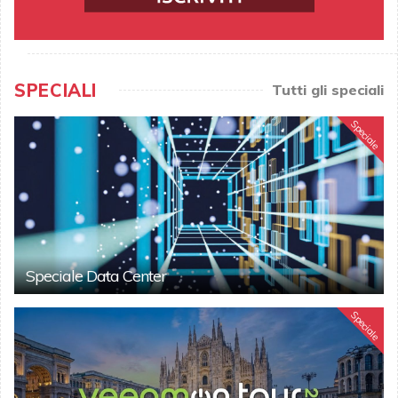
SPECIALI
Tutti gli speciali
Speciale
Speciale Data Center
Speciale