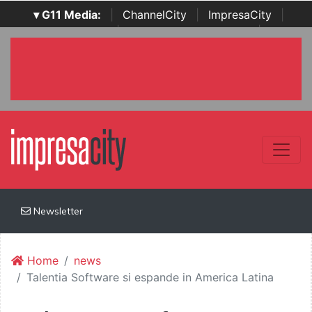
▾ G11 Media:
|
ChannelCity
|
ImpresaCity
|
SecurityOpenLab
|
Italian Channel Awards
|
Italian
Project Awards
|
Italian Security Awards
|
...
Newsletter
Home
news
Talentia Software si espande in America Latina