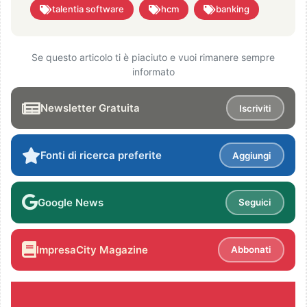
talentia software
hcm
banking
Se questo articolo ti è piaciuto e vuoi rimanere sempre
informato
Newsletter Gratuita
Iscriviti
Fonti di ricerca preferite
Aggiungi
Google News
Seguici
ImpresaCity Magazine
Abbonati