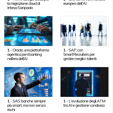
la migrazione cloud di
europeo dell'AI
Intesa Sanpaolo
1
-
Oracle, una piattaforma
1
-
SAP, con
agentica per il banking
SmartRecruiters per
nell’era dell’AI
gestire meglio i talenti
1
-
SAS: banche sempre
1
-
L'evoluzione degli ATM
più smart, ma non senza
tra AI e gestione condivisa
rischi