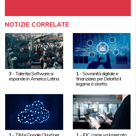
NOTIZIE CORRELATE
3
-
Talentia Software si
1
-
Sovranità digitale e
espande in America Latina
finanziaria: per Deloitte il
legame è stretto
1
-
TIM e Google Cloud per
1
-
IDC: come va il mercato