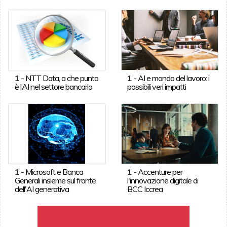
1
-
NTT Data, a che punto
1
-
AI e mondo del lavoro: i
è l’AI nel settore bancario
possibili veri impatti
1
-
Microsoft e Banca
1
-
Accenture per
Generali insieme sul fronte
l'innovazione digitale di
dell'AI generativa
BCC Iccrea