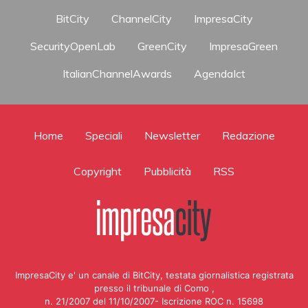
BitCity
ChannelCity
ImpresaCity
SecurityOpenLab
GreenCity
ImpresaGreen
ItalianChannelAwards
AgendaIct
Home
Speciali
Newsletter
Redazione
Copyright
Pubblicità
RSS
ImpresaCity e' un canale di BitCity, testata giornalistica registrata
presso il tribunale di Como ,
n. 21/2007 del 11/10/2007- Iscrizione ROC n. 15698