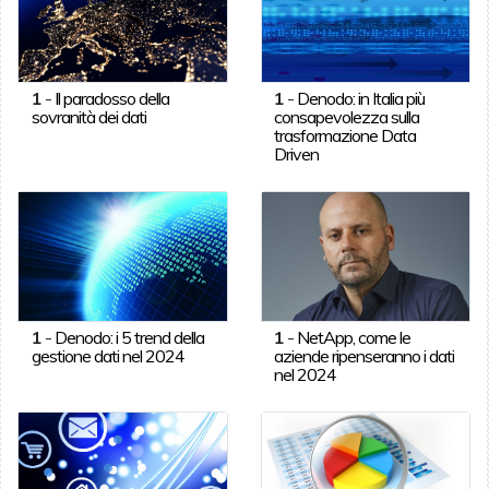
1
-
Il paradosso della
1
-
Denodo: in Italia più
sovranità dei dati
consapevolezza sulla
trasformazione Data
Driven
1
-
Denodo: i 5 trend della
1
-
NetApp, come le
gestione dati nel 2024
aziende ripenseranno i dati
nel 2024