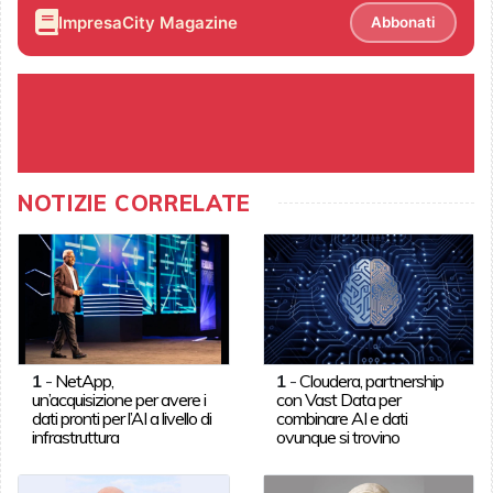
ImpresaCity Magazine
Abbonati
NOTIZIE CORRELATE
1
-
NetApp,
1
-
Cloudera, partnership
un’acquisizione per avere i
con Vast Data per
dati pronti per l’AI a livello di
combinare AI e dati
infrastruttura
ovunque si trovino