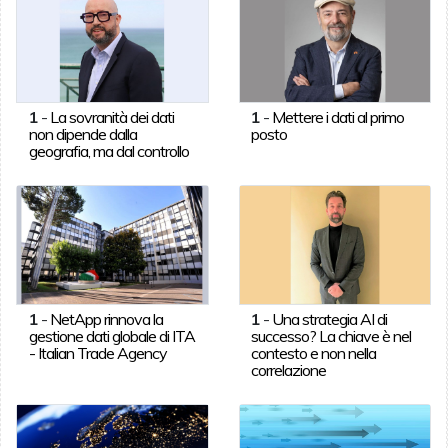
1
-
La sovranità dei dati
1
-
Mettere i dati al primo
non dipende dalla
posto
geografia, ma dal controllo
1
-
NetApp rinnova la
1
-
Una strategia AI di
gestione dati globale di ITA
successo? La chiave è nel
- Italian Trade Agency
contesto e non nella
correlazione