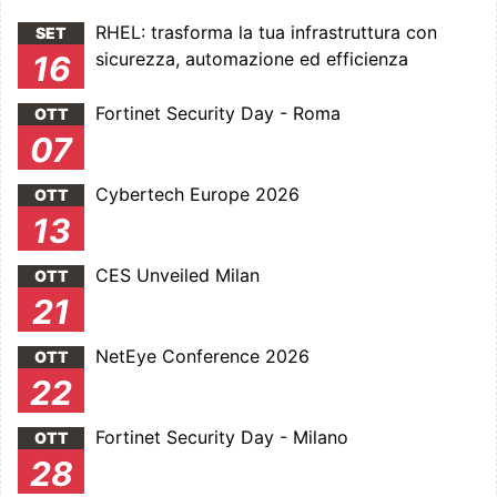
RHEL: trasforma la tua infrastruttura con
SET
sicurezza, automazione ed efficienza
16
Fortinet Security Day - Roma
OTT
07
Cybertech Europe 2026
OTT
13
CES Unveiled Milan
OTT
21
NetEye Conference 2026
OTT
22
Fortinet Security Day - Milano
OTT
28