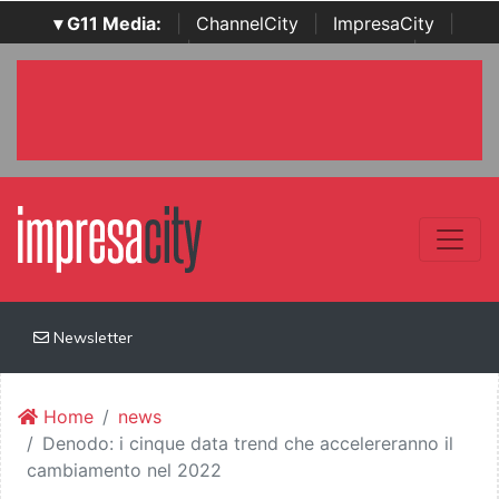
▾ G11 Media:
|
ChannelCity
|
ImpresaCity
|
SecurityOpenLab
|
Italian Channel Awards
|
Italian
Project Awards
|
Italian Security Awards
|
...
Newsletter
Home
news
Denodo: i cinque data trend che accelereranno il
cambiamento nel 2022