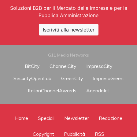
Soluzioni B2B per il Mercato delle Imprese e per la
Pubblica Amministrazione
Iscriviti alla newsletter
G11 Media Networks
BitCity
ChannelCity
ImpresaCity
SecurityOpenLab
GreenCity
ImpresaGreen
ItalianChannelAwards
AgendaIct
Home
Speciali
Newsletter
Redazione
Copyright
Pubblicità
RSS