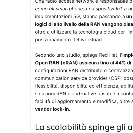
Una radio access network è responsabile del
come gli smartphone o i dispositivi IoT a u
implementazioni 5G, stanno passando a
un 
logici di alto livello della RAN vengono dis
oltre a utilizzare la tecnologia cloud per l’
posizionamento del workload.
Secondo uno studio, spiega Red Hat, l
’impl
Open RAN (oRAN) assicura fino al 44% di 
configurazioni RAN distribuite o centralizz
communication service provider (CSP) posso
flessibilità, disponibilità ed efficienza, abi
soluzioni RAN cloud-native basate su conta
facilità di aggiornamento e modifica, oltre
vendor lock-in
.
La scalabilità spinge gli 