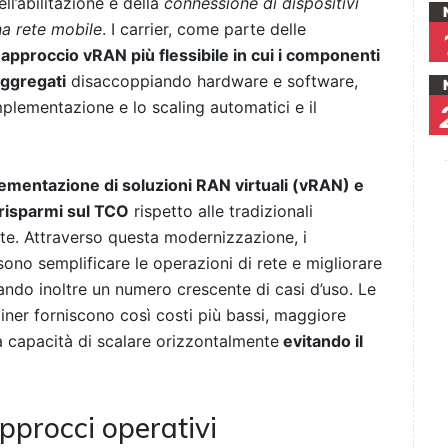
l’abilitazione e della
connessione di dispositivi
na rete mobile
. I carrier, come parte delle
approccio vRAN più flessibile in cui i componenti
aggregati
disaccoppiando hardware e software,
implementazione e lo scaling automatici e il
ementazione di soluzioni RAN virtuali (vRAN) e
risparmi sul TCO
rispetto alle tradizionali
ate. Attraverso questa modernizzazione, i
no semplificare le operazioni di rete e migliorare
litando inoltre un numero crescente di casi d’uso. Le
iner forniscono così costi più bassi, maggiore
 a capacità di scalare orizzontalmente
evitando il
approcci operativi