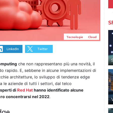
S
Tecnologie
Cloud
omputing
che non rappresentano più una novità, il
o rapido. E, sebbene in alcune implementazioni di
cchie architetture, lo sviluppo di tendenze edge
le aziende di tutti i settori, dal telco
esperti di
Red Hat
hanno identificato alcune
ero concentrarsi nel 2022
.
dge