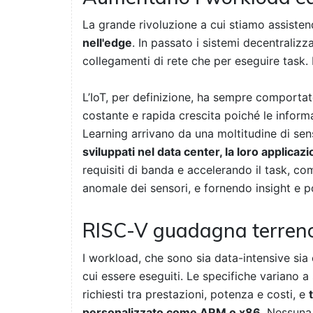
La grande rivoluzione a cui stiamo assistend
nell'edge
. In passato i sistemi decentralizz
collegamenti di rete che per eseguire task
L’IoT, per definizione, ha sempre comportato
costante e rapida crescita poiché le inform
Learning arrivano da una moltitudine di sen
sviluppati nel data center, la loro applicazi
requisiti di banda e accelerando il task, c
anomale dei sensori, e fornendo insight e po
RISC-V guadagna terren
I workload, che sono sia data-intensive si
cui essere eseguiti. Le specifiche variano 
richiesti tra prestazioni, potenza e costi, e
personalizzato come ARM o x86
. Nessuna