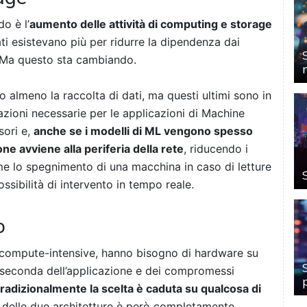
o è l’
aumento delle attività di computing e storage
ati esistevano più per ridurre la dipendenza dai
. Ma questo sta cambiando.
 almeno la raccolta di dati, ma questi ultimi sono in
azioni necessarie per le applicazioni di Machine
sori e,
anche se i modelli di ML vengono spesso
one avviene alla periferia della rete
, riducendo i
ome lo spegnimento di una macchina in caso di letture
ssibilità di intervento in tempo reale.
o
a compute-intensive, hanno bisogno di hardware su
a seconda dell’applicazione e dei compromessi
tradizionalmente la scelta è caduta su qualcosa di
 delle due architetture è però completamente