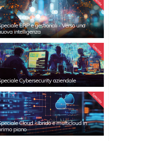
Speciale
Speciale ERP e gestionali - Verso una
nuova intelligenza
Speciale
Speciale Cybersecurity aziendale
Speciale
Speciale Cloud - Ibrido e multicloud in
primo piano