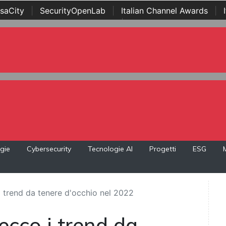
saCity
|
SecurityOpenLab
|
Italian Channel Awards
|
Awards
|
...
gie
Cybersecurity
Tecnologie AI
Progetti
ESG
 trend da tenere d'occhio nel 2022
ecco i trend da