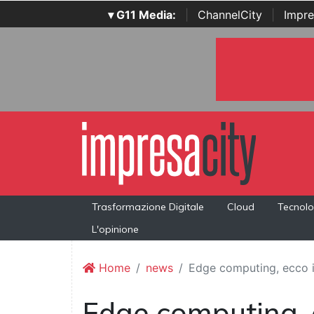
▾ G11 Media:
|
ChannelCity
|
Impre
Trasformazione Digitale
Cloud
Tecnolo
L'opinione
Home
news
Edge computing, ecco i
Edge computing, 