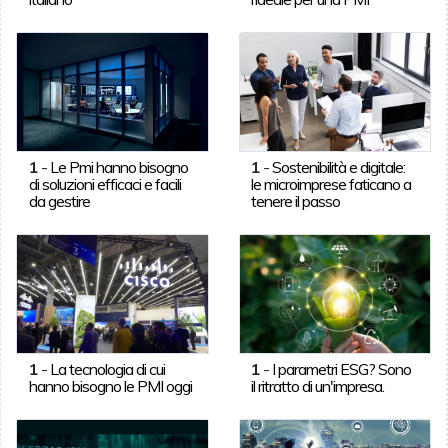
1
-
Le Pmi hanno bisogno
1
-
Sostenibilità e digitale:
di soluzioni efficaci e facili
le microimprese faticano a
da gestire
tenere il passo
1
-
La tecnologia di cui
1
-
I parametri ESG? Sono
hanno bisogno le PMI oggi
il ritratto di un'impresa.