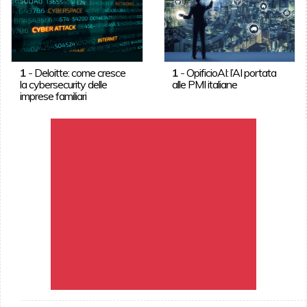
1
-
Deloitte: come cresce
1
-
OpificioAI: l’AI portata
la cybersecurity delle
alle PMI italiane
imprese familiari