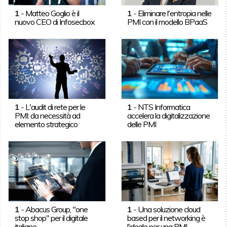
1
-
Matteo Goglio è il
1
-
Eliminare l'entropia nelle
nuovo CEO di Infosecbox
PMI con il modello BPaaS
1
-
L'audit di rete per le
1
-
NTS Informatica
PMI: da necessità ad
accelera la digitalizzazione
elemento strategico
delle PMI
1
-
Abacus Group, "one
1
-
Una soluzione cloud
stop shop" per il digitale
based per il networking è
italiano
l’ideale per una PMI