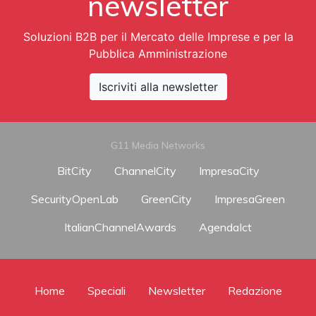
newsletter
Soluzioni B2B per il Mercato delle Imprese e per la
Pubblica Amministrazione
Iscriviti alla newsletter
G11 Media Networks
BitCity
ChannelCity
ImpresaCity
SecurityOpenLab
GreenCity
ImpresaGreen
ItalianChannelAwards
AgendaIct
Home
Speciali
Newsletter
Redazione