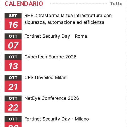
CALENDARIO
Tutto
RHEL: trasforma la tua infrastruttura con
SET
sicurezza, automazione ed efficienza
16
Fortinet Security Day - Roma
OTT
07
Cybertech Europe 2026
OTT
13
CES Unveiled Milan
OTT
21
NetEye Conference 2026
OTT
22
Fortinet Security Day - Milano
OTT