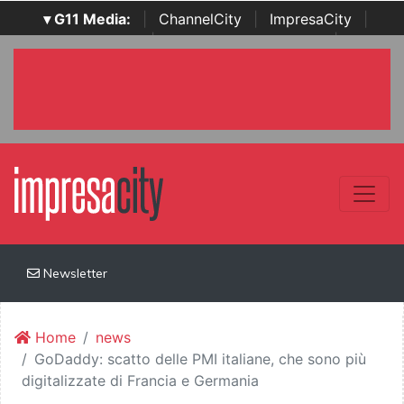
▾ G11 Media:
|
ChannelCity
|
ImpresaCity
|
SecurityOpenLab
|
Italian Channel Awards
|
Italian
Project Awards
|
Italian Security Awards
|
...
Newsletter
Home
news
GoDaddy: scatto delle PMI italiane, che sono più
digitalizzate di Francia e Germania