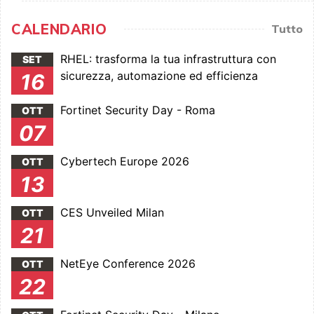
CALENDARIO
Tutto
RHEL: trasforma la tua infrastruttura con
SET
sicurezza, automazione ed efficienza
16
Fortinet Security Day - Roma
OTT
07
Cybertech Europe 2026
OTT
13
CES Unveiled Milan
OTT
21
NetEye Conference 2026
OTT
22