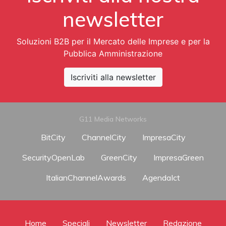
newsletter
Soluzioni B2B per il Mercato delle Imprese e per la
Pubblica Amministrazione
Iscriviti alla newsletter
G11 Media Networks
BitCity
ChannelCity
ImpresaCity
SecurityOpenLab
GreenCity
ImpresaGreen
ItalianChannelAwards
AgendaIct
Home
Speciali
Newsletter
Redazione