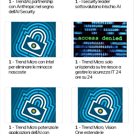
1
-
TrendAI, partnership
1
-
I security leader
con Anthropic nel segno
sottovalutano il rischio AI
dell’AI Security
1
-
Trend Micro con Intel
1
-
Trend Micro: solo
per eliminare le minacce
un’azienda su tre riesce a
nascoste
gestire la sicurezza IT 24
ore su 24
1
-
Trend Micro potenzia le
1
-
Trend Micro, Vision
applicazioni dell’AI con
One estende le