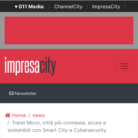
▾ G11 Media:
|
ChannelCity
|
ImpresaCity
|
SecurityOpenLab
|
Italian Channel Awards
|
Italian
Project Awards
|
Italian Security Awards
|
...
Newsletter
Home
news
Trend Micro, città più connesse, sicure e
sostenibili con Smart City e Cybersecurity