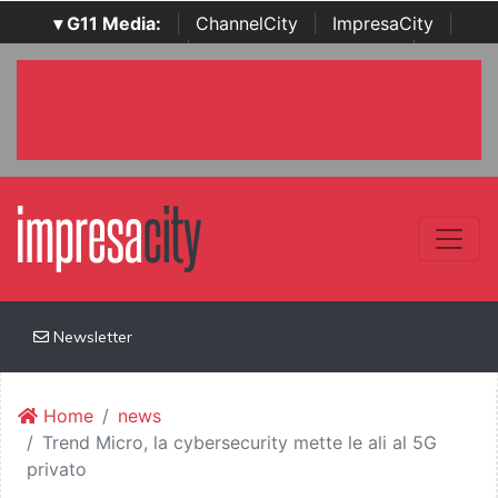
▾ G11 Media:
|
ChannelCity
|
ImpresaCity
|
SecurityOpenLab
|
Italian Channel Awards
|
Italian
Project Awards
|
Italian Security Awards
|
...
Newsletter
Home
news
Trend Micro, la cybersecurity mette le ali al 5G
privato