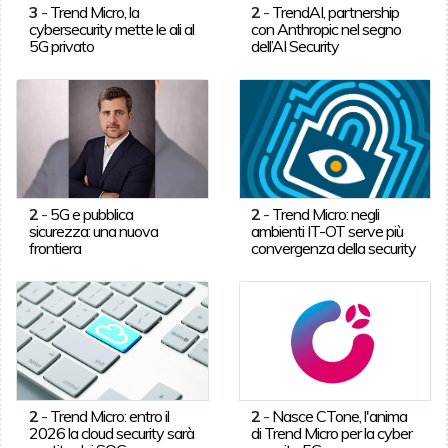
3
-
Trend Micro, la
2
-
TrendAI, partnership
cybersecurity mette le ali al
con Anthropic nel segno
5G privato
dell’AI Security
2
-
5G e pubblica
2
-
Trend Micro: negli
sicurezza: una nuova
ambienti IT-OT serve più
frontiera
convergenza della security
2
-
Trend Micro: entro il
2
-
Nasce CTone, l'anima
2026 la cloud security sarà
di Trend Micro per la cyber