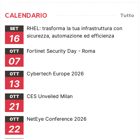
CALENDARIO
Tutto
RHEL: trasforma la tua infrastruttura con
SET
sicurezza, automazione ed efficienza
16
Fortinet Security Day - Roma
OTT
07
Cybertech Europe 2026
OTT
13
CES Unveiled Milan
OTT
21
NetEye Conference 2026
OTT
22