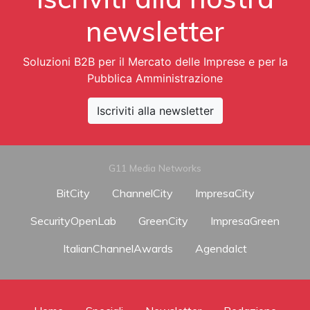
newsletter
Soluzioni B2B per il Mercato delle Imprese e per la
Pubblica Amministrazione
Iscriviti alla newsletter
G11 Media Networks
BitCity
ChannelCity
ImpresaCity
SecurityOpenLab
GreenCity
ImpresaGreen
ItalianChannelAwards
AgendaIct