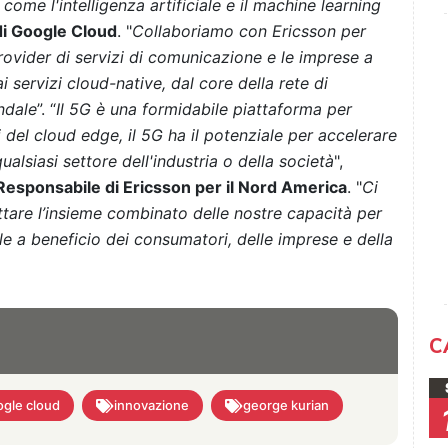
ome l'intelligenza artificiale e il machine learning
i Google Cloud
. "
Collaboriamo con Ericsson per
rovider di servizi di comunicazione e le imprese a
 servizi cloud-native, dal core della rete di
ndale
”. “
Il 5G è una formidabile piattaforma per
del cloud edge, il 5G ha il potenziale per accelerare
alsiasi settore dell'industria o della società
",
Responsabile di Ericsson per il Nord America
. "
Ci
uttare l’insieme combinato delle nostre capacità per
le a beneficio dei consumatori, delle imprese e della
C
gle cloud
innovazione
george kurian