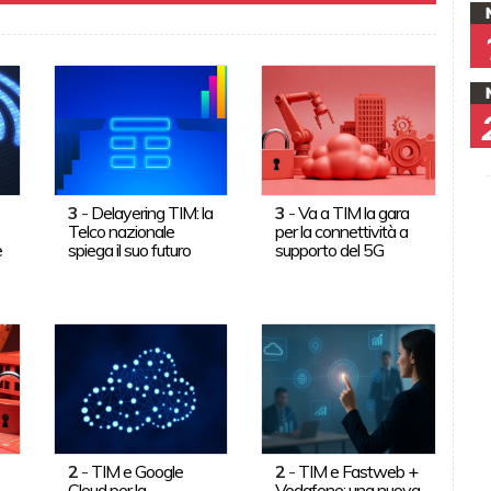
3
-
Delayering TIM: la
3
-
Va a TIM la gara
Telco nazionale
per la connettività a
e
spiega il suo futuro
supporto del 5G
2
-
TIM e Google
2
-
TIM e Fastweb +
Cloud per la
Vodafone: una nuova