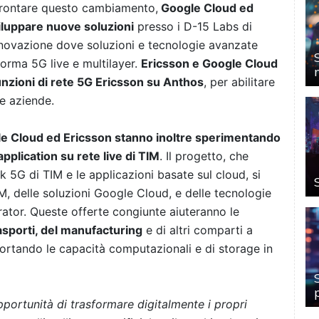
affrontare questo cambiamento,
Google Cloud ed
iluppare nuove soluzioni
presso i D-15 Labs di
 innovazione dove soluzioni e tecnologie avanzate
orma 5G live e multilayer.
Ericsson e Google Cloud
unzioni di rete 5G Ericsson su Anthos
, per abilitare
e aziende.
e Cloud ed Ericsson stanno inoltre sperimentando
pplication su rete live di TIM
. Il progetto, che
 5G di TIM e le applicazioni basate sul cloud, si
IM, delle soluzioni Google Cloud, e delle tecnologie
rator. Queste offerte congiunte aiuteranno le
rasporti, del manufacturing
e di altri comparti a
, portando le capacità computazionali e di storage in
pportunità di trasformare digitalmente i propri