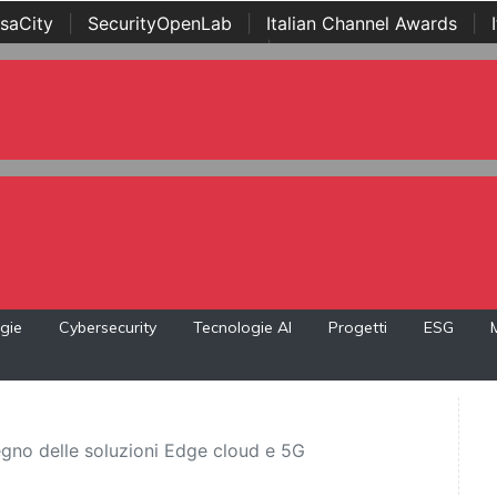
saCity
|
SecurityOpenLab
|
Italian Channel Awards
|
Awards
|
...
gie
Cybersecurity
Tecnologie AI
Progetti
ESG
gno delle soluzioni Edge cloud e 5G