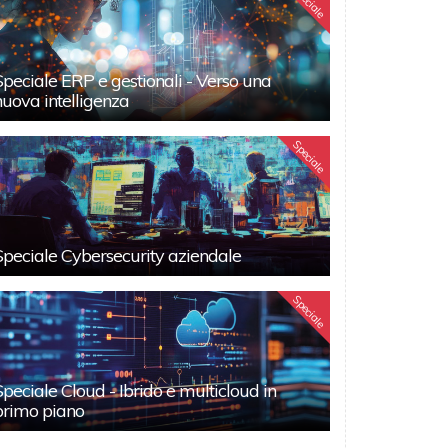
Speciale
Speciale ERP e gestionali - Verso una
nuova intelligenza
Speciale
Speciale Cybersecurity aziendale
Speciale
Speciale Cloud - Ibrido e multicloud in
primo piano