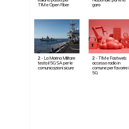
TIM e Open Fiber
gara
2
-
La Marina Militare
2
-
TIM e Fastweb:
testa il 5G SA per le
accesso radio in
comunicazioni sicure
comune per favorire i
5G