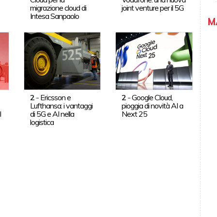
migrazione cloud di
joint venture per il 5G
Intesa Sanpaolo
M
2
-
Ericsson e
2
-
Google Cloud,
Lufthansa: i vantaggi
pioggia di novità AI a
l
di 5G e AI nella
Next 25
logistica