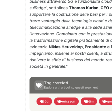
business attraverso 5G e funzionalità cloud c
sull’edge
”, sottolinea
Thomas Kurian, CEO d
supportare la costruzione delle basi per i p
trarre vantaggio dalla tecnologia cloud e dai
telecomunicazione all’edge e alla sede azie
l’innovazione. Combinato con le prestazioni 
la trasformazione digitale praticamente di qu
evidenzia
Niklas Heuveldop, Presidente e 
impegniamo, insieme ai nostri clienti, a sfr
risolvere le sfide di business del mondo rea
società in generale
."
Tag correlati
Esplora altri articoli su questi argomenti
5g
ericsson
tim
goo