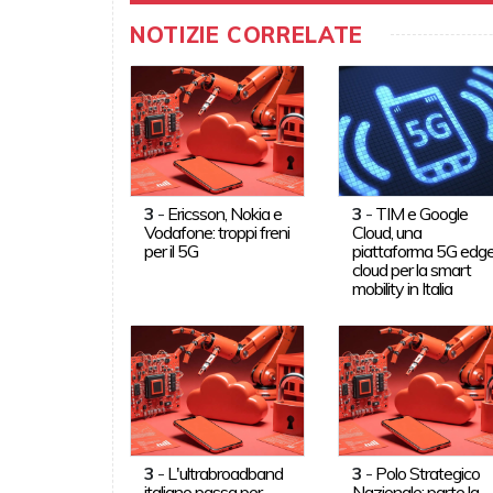
NOTIZIE CORRELATE
3
-
Ericsson, Nokia e
3
-
TIM e Google
Vodafone: troppi freni
Cloud, una
per il 5G
piattaforma 5G edg
cloud per la smart
mobility in Italia
3
-
L'ultrabroadband
3
-
Polo Strategico
italiano passa per
Nazionale: parte la