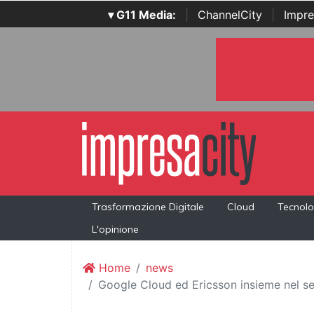
▾ G11 Media:
|
ChannelCity
|
Impre
Trasformazione Digitale
Cloud
Tecnolo
L'opinione
Home
news
Google Cloud ed Ericsson insieme nel se