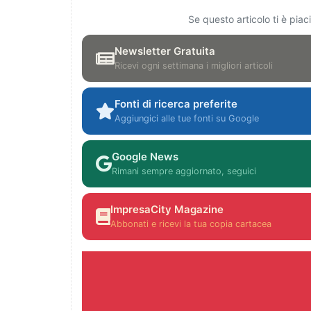
Se questo articolo ti è pia
Newsletter Gratuita
Ricevi ogni settimana i migliori articoli
Fonti di ricerca preferite
Aggiungici alle tue fonti su Google
Google News
Rimani sempre aggiornato, seguici
ImpresaCity Magazine
Abbonati e ricevi la tua copia cartacea