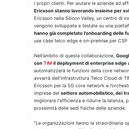
i propri clienti. Per aiutare le aziende ad 
Ericsson stanno lavorando insieme per sv
Ericsson nella Silicon Valley, un centro di
vengono sviluppate e testate su una piattaf
hanno già completato l'onboarding delle f
use case telco edge e on-premise per CSP 
Nell’ambito di questa collaborazione,
Googl
con
TIM
il deployment di enterprise edge a
automatizzerà le funzioni della core network
avvarrà dell'infrastruttura Telco Cloud di T
Ericsson per la 5G core network e l’orchest
imprese del
settore automobilistico, dei t
migliorare l'efficienza e ridurre la latenza
prossimità delle sedi fisiche delle aziende.
"
Le organizzazioni hanno la straordinaria o