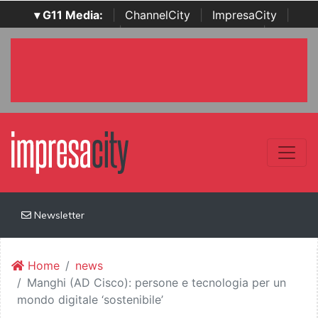
▾ G11 Media:
|
ChannelCity
|
ImpresaCity
|
SecurityOpenLab
|
Italian Channel Awards
|
Italian
Project Awards
|
Italian Security Awards
|
...
Newsletter
Home
news
Manghi (AD Cisco): persone e tecnologia per un
mondo digitale ‘sostenibile’