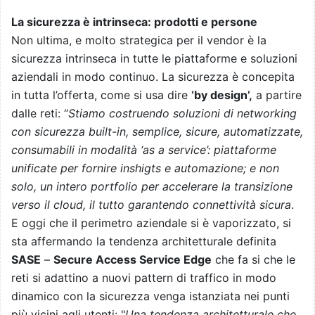
La sicurezza è intrinseca: prodotti e persone
Non ultima, e molto strategica per il vendor è la
sicurezza intrinseca in tutte le piattaforme e soluzioni
aziendali in modo continuo. La sicurezza è concepita
in tutta l’offerta, come si usa dire
‘by design’,
a partire
dalle reti: “
Stiamo costruendo soluzioni di networking
con sicurezza built-in, semplice, sicure, automatizzate,
consumabili in modalità ‘as a service’: piattaforme
unificate per fornire inshigts e automazione; e non
solo, un intero portfolio per accelerare la transizione
verso il cloud, il tutto garantendo connettività sicura
.
E oggi che il perimetro aziendale si è vaporizzato, si
sta affermando la tendenza architetturale definita
SASE
–
Secure Access Service Edge
che fa si che le
reti si adattino a nuovi pattern di traffico in modo
dinamico con la sicurezza venga istanziata nei punti
più vicini agli utenti: "
Una tendenza architetturale che