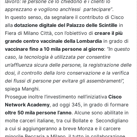
lavoro: le persone ce lo chiedono e i clienti lo
apprezzano e vogliono anch’essi partecipare”
.
In questo senso, da segnalare il contributo di Cisco
alla
dotazione digitale del Palazzo delle Scintille
in
Fiera di Milano Città, con l’obiettivo di
creare il più
grande centro vaccinale della Lombardia
in grado di
vaccinare fino a 10 mila persone al giorno
:
“In questo
caso, la tecnologia è utilizzata per consentire
un’affluenza sicura delle persone, la registrazione delle
dosi, il controllo della loro conservazione e la verifica
dei flussi di persone per evitare gli assembramenti”,
spiega Manghi.
Prosegue inoltre l’investimento nell’iniziativa
Cisco
Network Academy
, ad oggi 345, in grado di formare
oltre 50 mila persone l’anno
. Alcune sono abilitate in
molte carceri italiane, tra cui Bollate e Secondigliano
a cui si aggiungeranno a breve Monza e il carcere
minorile Beccaria a Milano, il tutto in collaborazione