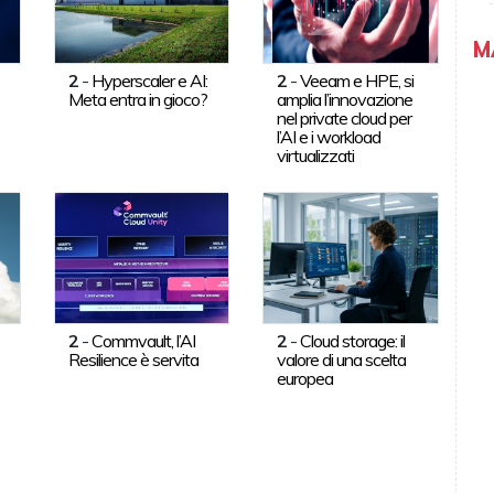
M
2
-
Hyperscaler e AI:
2
-
Veeam e HPE, si
Meta entra in gioco?
amplia l’innovazione
nel private cloud per
l’AI e i workload
virtualizzati
2
-
Commvault, l’AI
2
-
Cloud storage: il
Resilience è servita
valore di una scelta
europea