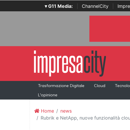
▾ G11 Media:
|
ChannelCity
|
Impre
Trasformazione Digitale
Cloud
Tecnolo
L'opinione
Home
news
Rubrik e NetApp, nuove funzionalità clou