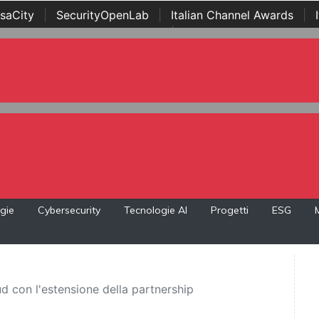
saCity
|
SecurityOpenLab
|
Italian Channel Awards
|
Awards
|
...
gie
Cybersecurity
Tecnologie AI
Progetti
ESG
d con l'estensione della partnership