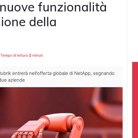
nuove funzionalità
sione della
Tempo di lettura
2
minuti
brik entrerà nell’offerta globale di NetApp, segnando
 due aziende