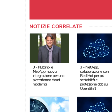
NOTIZIE CORRELATE
3
-
Nutanix e
3
-
NetApp,
NetApp, nuova
collaborazione con
integrazione per una
Red Hat per più
piattaforma cloud
scalabilità e
moderna
protezione dati su
OpenShift