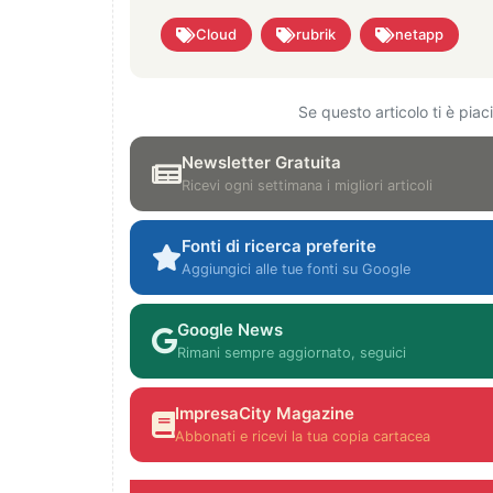
Cloud
rubrik
netapp
Se questo articolo ti è pia
Newsletter Gratuita
Ricevi ogni settimana i migliori articoli
Fonti di ricerca preferite
Aggiungici alle tue fonti su Google
Google News
Rimani sempre aggiornato, seguici
ImpresaCity Magazine
Abbonati e ricevi la tua copia cartacea