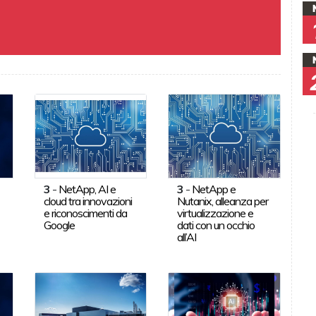
3
-
NetApp, AI e
3
-
NetApp e
cloud tra innovazioni
Nutanix, alleanza per
e riconoscimenti da
virtualizzazione e
Google
dati con un occhio
all’AI