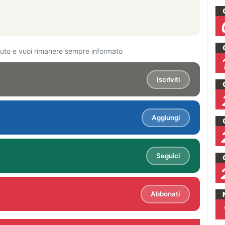
ciuto e vuoi rimanere sempre informato
Iscriviti
Aggiungi
Seguici
Abbonati