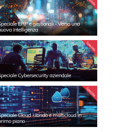
Speciale
Speciale ERP e gestionali - Verso una
nuova intelligenza
Speciale
Speciale Cybersecurity aziendale
Speciale
Speciale Cloud - Ibrido e multicloud in
primo piano