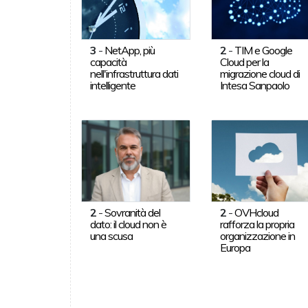
3
-
NetApp, più
2
-
TIM e Google
capacità
Cloud per la
nell'infrastruttura dati
migrazione cloud di
intelligente
Intesa Sanpaolo
2
-
Sovranità del
2
-
OVHcloud
dato: il cloud non è
rafforza la propria
una scusa
organizzazione in
Europa