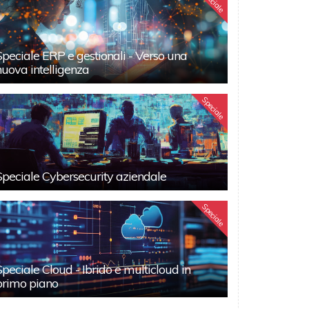
Speciale
Speciale ERP e gestionali - Verso una
nuova intelligenza
Speciale
Speciale Cybersecurity aziendale
Speciale
Speciale Cloud - Ibrido e multicloud in
primo piano