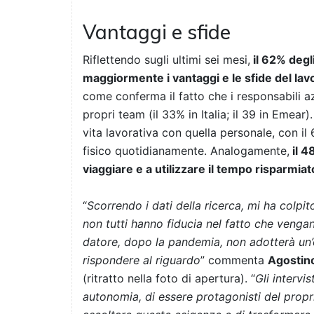
Vantaggi e sfide
Riflettendo sugli ultimi sei mesi,
il 62% degl
maggiormente i vantaggi e le sfide del lavo
come conferma il fatto che i responsabili 
propri team (il 33% in Italia; il 39 in Emear).
vita lavorativa con quella personale, con il
fisico quotidianamente. Analogamente,
il 4
viaggiare e a utilizzare il tempo risparmia
“
Scorrendo i dati della ricerca, mi ha colpi
non tutti hanno fiducia nel fatto che vengan
datore, dopo la pandemia, non adotterà un’o
rispondere al riguardo
” commenta
Agostin
(ritratto nella foto di apertura). “
Gli intervi
autonomia, di essere protagonisti del propri