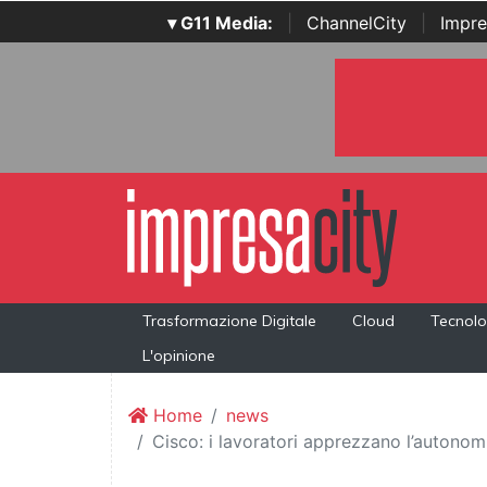
▾ G11 Media:
|
ChannelCity
|
Impre
Trasformazione Digitale
Cloud
Tecnolo
L'opinione
Home
news
Cisco: i lavoratori apprezzano l’autono