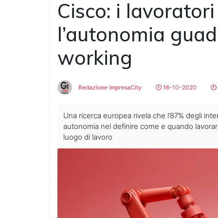
Cisco: i lavorato
l’autonomia guad
working
Redazione ImpresaCity
16-10-2020
Una ricerca europea rivela che l’87% degli inte
autonomia nel definire come e quando lavorare i
luogo di lavoro