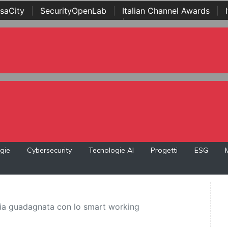
saCity
|
SecurityOpenLab
|
Italian Channel Awards
|
Awards
|
...
gie
Cybersecurity
Tecnologie AI
Progetti
ESG
mia guadagnata con lo smart working