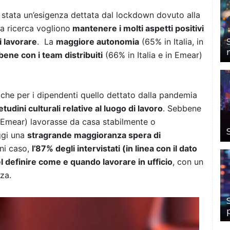
stata un’esigenza dettata dal lockdown dovuto alla
la ricerca vogliono
mantenere i molti aspetti positivi
 lavorare
. La
maggiore autonomia
(65% in Italia, in
bene con i team distribuiti
(66% in Italia e in Emear)
che per i dipendenti quello dettato dalla pandemia
udini culturali relative al luogo di lavoro
. Sebbene
 in Emear) lavorasse da casa stabilmente o
ggi una
stragrande maggioranza spera di
gni caso,
l’87% degli intervistati (in linea con il dato
definire come e quando lavorare in ufficio
, con un
anza.