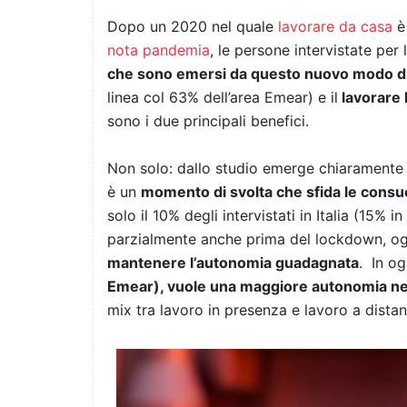
Dopo un 2020 nel quale
lavorare da casa
è 
nota pandemia
, le persone intervistate per 
che sono emersi da questo nuovo modo di
linea col 63% dell’area Emear) e il
lavorare 
sono i due principali benefici.
Non solo: dallo studio emerge chiaramente 
è un
momento di svolta che sfida le consuet
solo il 10% degli intervistati in Italia (15%
parzialmente anche prima del lockdown, o
mantenere l’autonomia guadagnata
. In o
Emear), vuole una maggiore autonomia nel 
mix tra lavoro in presenza e lavoro a dist