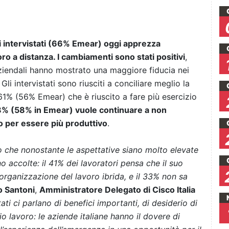
i intervistati (66% Emear) oggi apprezza
ro a distanza. I cambiamenti sono stati positivi
,
aziendali hanno mostrato una maggiore fiducia nei
 Gli intervistati sono riusciti a conciliare meglio la
 61% (56% Emear) che è riuscito a fare più esercizio
8% (58% in Emear) vuole continuare a non
to per essere più produttivo
.
to che nonostante le aspettative siano molto elevate
o accolte: il 41% dei lavoratori pensa che il suo
rganizzazione del lavoro ibrida, e il 33% non sa
o Santoni
,
Amministratore Delegato di Cisco Italia
stati ci parlano di benefici importanti, di desiderio di
o lavoro: le aziende italiane hanno il dovere di