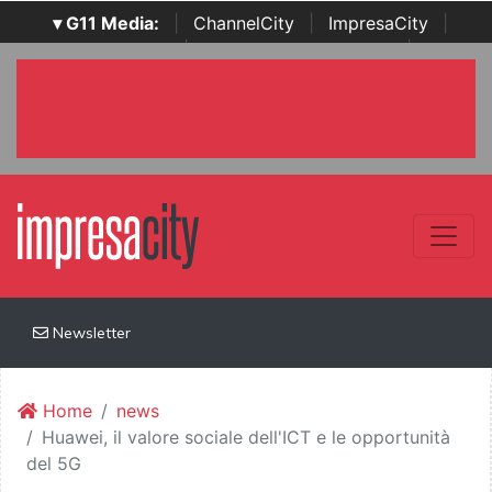
▾ G11 Media:
|
ChannelCity
|
ImpresaCity
|
SecurityOpenLab
|
Italian Channel Awards
|
Italian
Project Awards
|
Italian Security Awards
|
...
Newsletter
Home
news
Huawei, il valore sociale dell'ICT e le opportunità
del 5G