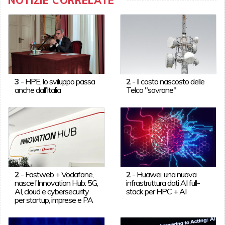
NOTIZIE CORRELATE
3
-
HPE, lo sviluppo passa
2
-
Il costo nascosto delle
anche dall’Italia
Telco "sovrane"
2
-
Fastweb + Vodafone,
2
-
Huawei, una nuova
nasce l’Innovation Hub: 5G,
infrastruttura dati AI full-
AI, cloud e cybersecurity
stack per HPC + AI
per startup, imprese e PA