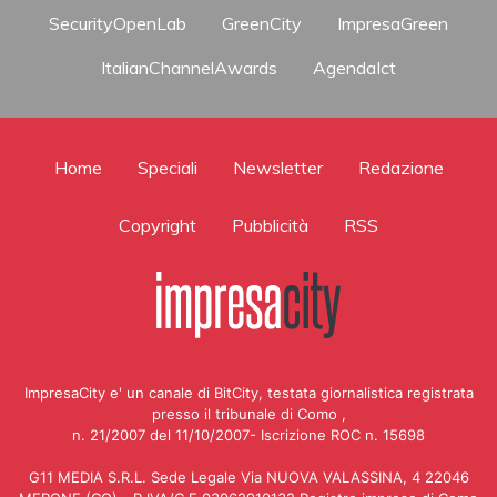
SecurityOpenLab
GreenCity
ImpresaGreen
ItalianChannelAwards
AgendaIct
Home
Speciali
Newsletter
Redazione
Copyright
Pubblicità
RSS
ImpresaCity e' un canale di BitCity, testata giornalistica registrata
presso il tribunale di Como ,
n. 21/2007 del 11/10/2007- Iscrizione ROC n. 15698
G11 MEDIA S.R.L. Sede Legale Via NUOVA VALASSINA, 4 22046