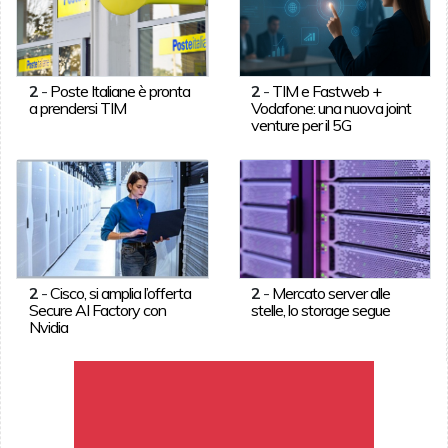
2
-
Poste Italiane è pronta
2
-
TIM e Fastweb +
a prendersi TIM
Vodafone: una nuova joint
venture per il 5G
2
-
Cisco, si amplia l’offerta
2
-
Mercato server alle
Secure AI Factory con
stelle, lo storage segue
Nvidia