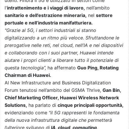
utenti. Finora il 5G è utilizzato in settori come
l'
intrattenimento e i viaggi di lavoro,
nell’ambito
sanitario e dell'estrazione mineraria,
nel
settore
portuale e nell’industria manifatturiera.
"Grazie al 5G, i settori industriali si stanno
digitalizzando a un ritmo più veloce. Sfruttandone le
prerogative nelle reti, nel cloud, nell’IA e nei dispositivi
e collaborando con i suoi partner, Huawei intende
aiutare i propri clienti a liberare tutto il potenziale di
questa tecnologia”,
ha affermato
Guo Ping, Rotating
Chairman di Huawei.
Al New Infrastructure and Business Digitalization
Forum tenutosi nell’ambito del GSMA Thrive,
Gan Bin,
Chief Marketing Officer, Huawei Wireless Network
Solutions,
ha parlato di
cinque principali opportunità,
evidenziando come
"il 5G rappresenti le fondamenta
della nuova infrastruttura digitale che permetterà
l’ulteriore sviluppo di
IA, cloud, computing,