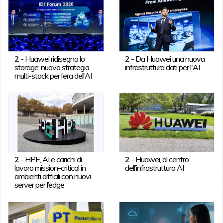
2
-
Huawei ridisegna lo
2
-
Da Huawei una nuova
storage: nuova strategia
infrastruttura dati per l'AI
multi-stack per l’era dell’AI
2
-
HPE, AI e carichi di
2
-
Huawei, al centro
lavoro mission-critical in
dell’infrastruttura AI
ambienti difficili con nuovi
server per l’edge