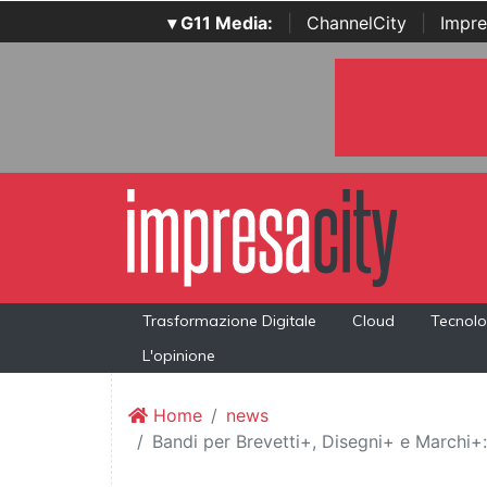
▾ G11 Media:
|
ChannelCity
|
Impre
Trasformazione Digitale
Cloud
Tecnolo
L'opinione
Home
news
Bandi per Brevetti+, Disegni+ e Marchi+: i