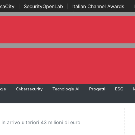
saCity
|
SecurityOpenLab
|
Italian Channel Awards
|
Awards
|
...
gie
Cybersecurity
Tecnologie AI
Progetti
ESG
n arrivo ulteriori 43 milioni di euro