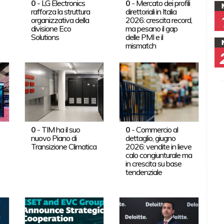
0
-
LG Electronics
0
-
Mercato dei profili
rafforza la struttura
direttoriali in Italia
organizzativa della
2026: crescita record,
divisione Eco
ma pesano il gap
Solutions
delle PMI e il
mismatch
0
-
TIM ha il suo
0
-
Commercio al
nuovo Piano di
dettaglio, giugno
Transizione Climatica
2026: vendite in lieve
calo congiunturale ma
in crescita su base
tendenziale