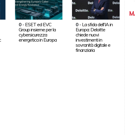
M
0
-
ESET ed EVC
0
-
La sfida dell'IA in
Group insieme per la
Europa: Deloitte
cybersicurezza
chiede nuovi
c
energetica in Europa
investimenti in
sovranità digitale e
finanziaria