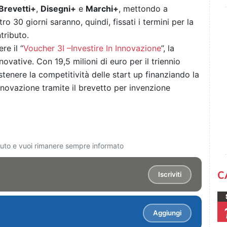
Brevetti+
,
Disegni+
e
Marchi+
, mettondo a
ro 30 giorni saranno, quindi, fissati i termini per la
tributo.
re il “
Voucher 3I –Investire In Innovazione
”, la
ovative. Con 19,5 milioni di euro per il triennio
ostenere la competitività delle start up finanziando la
i innovazione tramite il brevetto per invenzione
ciuto e vuoi rimanere sempre informato
C
Iscriviti
Aggiungi