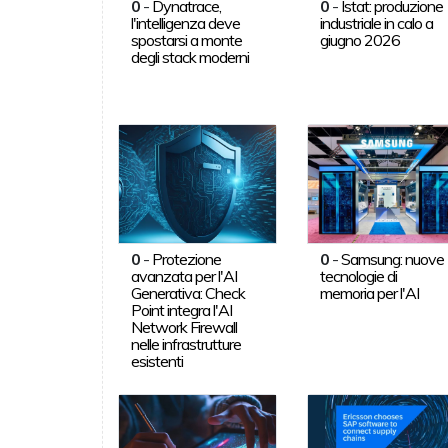
0
-
Dynatrace,
0
-
Istat: produzione
l'intelligenza deve
industriale in calo a
spostarsi a monte
giugno 2026
degli stack moderni
0
-
Protezione
0
-
Samsung: nuove
avanzata per l'AI
tecnologie di
Generativa: Check
memoria per l'AI
Point integra l'AI
Network Firewall
nelle infrastrutture
esistenti