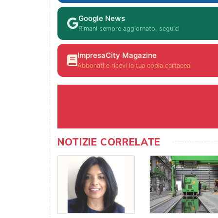
Google News
Rimani sempre aggiornato, seguici
ImpresaCity Magazine
Abbonati e ricevi la tua copia cartacea
NOTIZIE CORRELATE