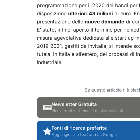
programmazione per il 2020 dei bandi per
disposizione
ulteriori 43 milioni
di euro. Ent
presentazione delle
nuove domande
di con
E’ stato, infine, aperto il termine per richiede
misura agevolativa dedicata alle start up inn
2019-2021, gestiti da Invitalia, si intende s
tutela, in Italia e all’estero, dei processi d
industriale.
Se questo articolo ti è pia
Newsletter Gratuita
Ricevi ogni settimana i migliori articoli
Fonti di ricerca preferite
Aggiungici alle tue fonti su Google