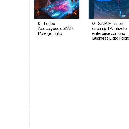
0
-
La Job
0
-
SAP, Ericsson
Apocalypse dell'AI?
estende l'AI a livello
Pare già finita.
enterprise con una
Business Data Fabri