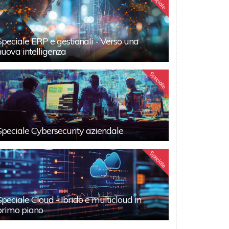
Speciale
Speciale ERP e gestionali - Verso una
nuova intelligenza
Speciale
Speciale Cybersecurity aziendale
Speciale
Speciale Cloud - Ibrido e multicloud in
primo piano