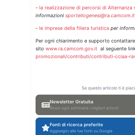
-
la realizzazione di percorsi di Alternanz
informazioni
sportellogenesi@ra.camcom.it
-
le imprese della filiera turistica
per inform
Per ogni chiarimento e supporto contattare 
sito
www.ra.camcom.gov.it
al seguente lin
promozionali/contributi/contributi-cciaa-rav
Se questo articolo ti è pia
Newsletter Gratuita
Ricevi ogni settimana i migliori articoli
Fonti di ricerca preferite
Aggiungici alle tue fonti su Google