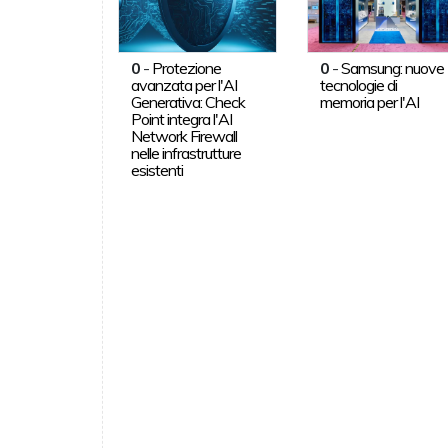
0
-
Protezione
0
-
Samsung: nuove
avanzata per l'AI
tecnologie di
Generativa: Check
memoria per l'AI
Point integra l'AI
Network Firewall
nelle infrastrutture
esistenti