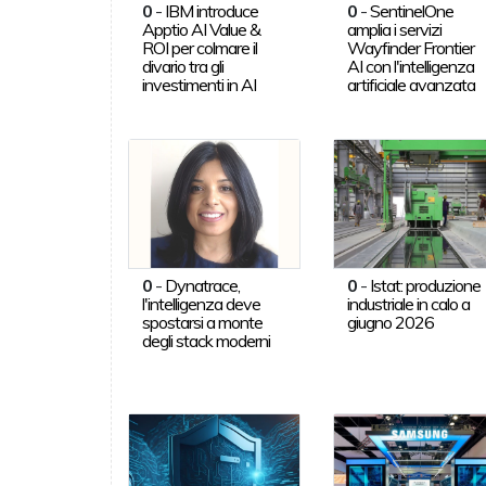
0
-
IBM introduce
0
-
SentinelOne
Apptio AI Value &
amplia i servizi
ROI per colmare il
Wayfinder Frontier
divario tra gli
AI con l'intelligenza
investimenti in AI
artificiale avanzata
0
-
Dynatrace,
0
-
Istat: produzione
l'intelligenza deve
industriale in calo a
spostarsi a monte
giugno 2026
degli stack moderni