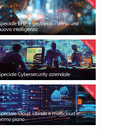
Speciale
Speciale ERP e gestionali - Verso una
nuova intelligenza
Speciale
Speciale Cybersecurity aziendale
Speciale
Speciale Cloud - Ibrido e multicloud in
primo piano