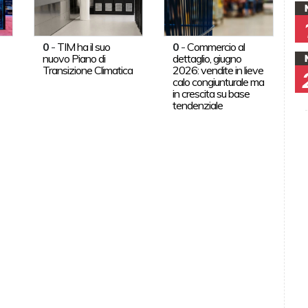
0
-
TIM ha il suo
0
-
Commercio al
nuovo Piano di
dettaglio, giugno
Transizione Climatica
2026: vendite in lieve
calo congiunturale ma
in crescita su base
tendenziale