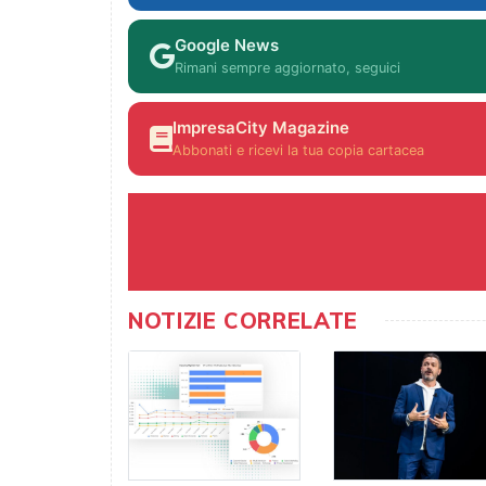
Google News
Rimani sempre aggiornato, seguici
ImpresaCity Magazine
Abbonati e ricevi la tua copia cartacea
NOTIZIE CORRELATE