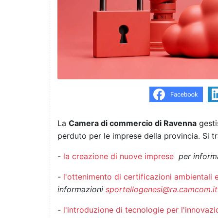
La
Camera di commercio di Ravenna
gesti
perduto per le imprese della provincia. Si 
-
l
a creazione di nuove imprese
per inform
-
l'ottenimento di certificazioni ambientali e
informazioni
sportellogenesi@ra.camcom.it
-
l'introduzione di tecnologie per l'innovazi