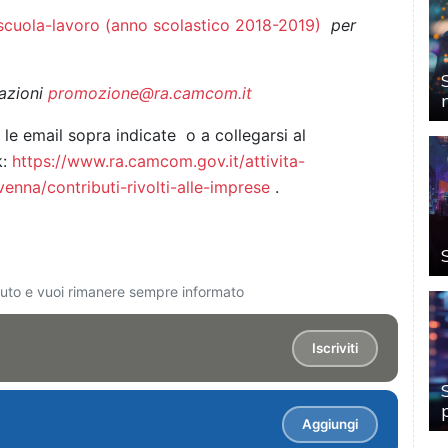
a scuola-lavoro (anno scolastico 2018-2019)
per
azioni
promozione@ra.camcom.it
le email sopra indicate o a collegarsi al
k:
https://www.ra.camcom.gov.it/attivita-
enna/contributi-rivolti-alle-imprese
.
ciuto e vuoi rimanere sempre informato
Iscriviti
Aggiungi