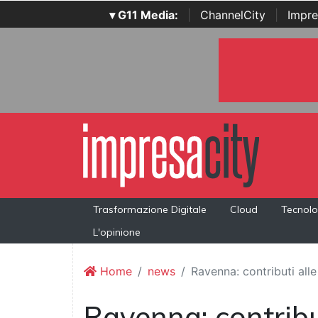
▾ G11 Media:
|
ChannelCity
|
Impre
Trasformazione Digitale
Cloud
Tecnolo
L'opinione
Home
news
Ravenna: contributi alle
Ravenna: contribu