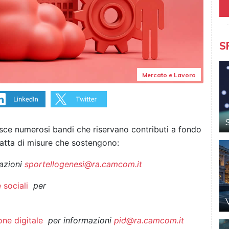
S
Mercato e Lavoro
sce numerosi bandi che riservano contributi a fondo
tratta di misure che sostengono:
azioni
sportellogenesi@ra.camcom.it
 sociali
per
one digitale
per informazioni
pid@ra.camcom.it