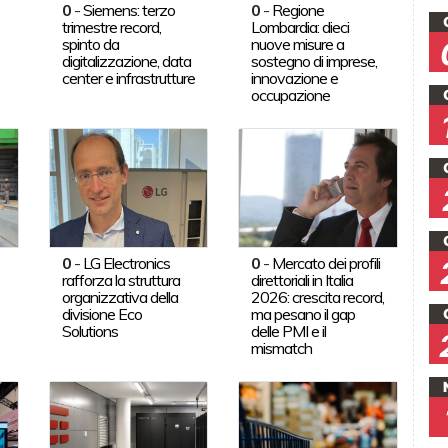
0
-
Siemens: terzo
0
-
Regione
trimestre record,
Lombardia: dieci
spinto da
nuove misure a
digitalizzazione, data
sostegno di imprese,
center e infrastrutture
innovazione e
occupazione
0
-
LG Electronics
0
-
Mercato dei profili
rafforza la struttura
direttoriali in Italia
organizzativa della
2026: crescita record,
divisione Eco
ma pesano il gap
Solutions
delle PMI e il
mismatch