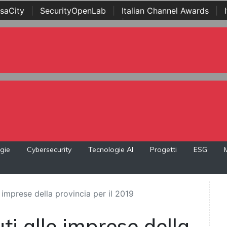
saCity
|
SecurityOpenLab
|
Italian Channel Awards
|
Awards
|
...
gie
Cybersecurity
Tecnologie AI
Progetti
ESG
 imprese della provincia per il 2019
ti alle imprese della