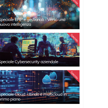
Speciale
Speciale ERP e gestionali - Verso una
nuova intelligenza
Speciale
Speciale Cybersecurity aziendale
Speciale
Speciale Cloud - Ibrido e multicloud in
primo piano