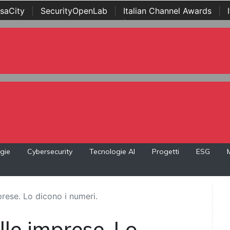
saCity
|
SecurityOpenLab
|
Italian Channel Awards
|
Awards
|
...
gie
Cybersecurity
Tecnologie AI
Progetti
ESG
prese. Lo dicono i numeri.
lle imprese. Lo