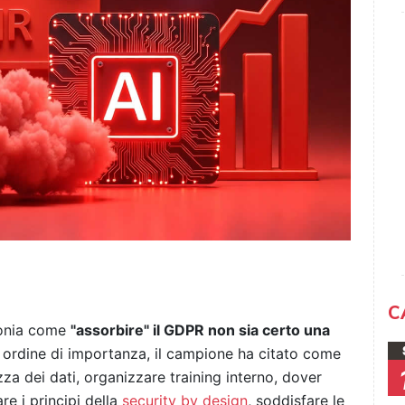
C
monia come
"assorbire" il GDPR non sia certo una
 ordine di importanza, il campione ha citato come
ezza dei dati, organizzare training interno, dover
re i principi della
security by design
, soddisfare le