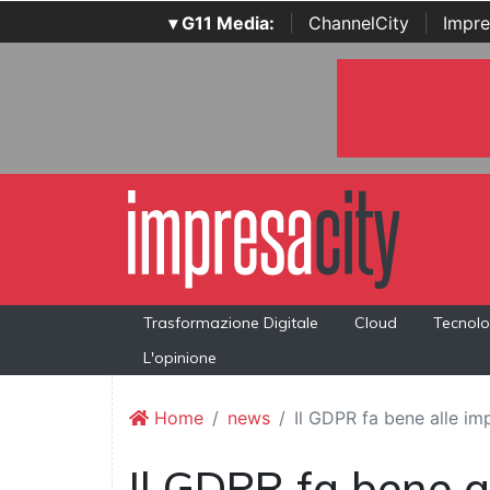
▾ G11 Media:
|
ChannelCity
|
Impre
Trasformazione Digitale
Cloud
Tecnolo
L'opinione
Home
news
Il GDPR fa bene alle im
Il GDPR fa bene a