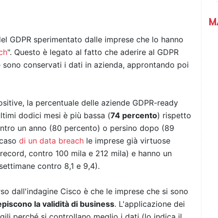
M
 del GDPR sperimentato dalle imprese che lo hanno
ch
". Questo è legato al fatto che aderire al GDPR
me sono conservati i dati in azienda, approntando poi
sitive, la percentuale delle aziende GDPR-ready
ltimi dodici mesi è più bassa (
74 percento
) rispetto
entro un anno (80 percento) o persino dopo (89
 caso
di un data breach
le imprese già virtuose
ecord, contro 100 mila e 212 mila) e hanno un
settimane contro 8,1 e 9,4).
o dall'indagine Cisco è che le imprese che si sono
piscono la validità di business
. L'applicazione dei
gili perché si controllano meglio i dati (lo indica il