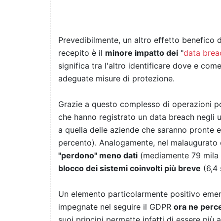
Prevedibilmente, un altro effetto benefico
recepito è il
minore impatto dei
"
data brea
significa tra l'altro identificare dove e co
adeguate misure di protezione.
Grazie a questo complesso di operazioni po
che hanno registrato un data breach negli u
a quella delle aziende che saranno pronte 
percento). Analogamente, nel malaugurato
"perdono" meno dati
(mediamente 79 mila r
blocco dei sistemi coinvolti più breve
(6,4 
Un elemento particolarmente positivo emers
impegnate nel seguire il GDPR
ora ne perce
suoi principi permette infatti di essere più a