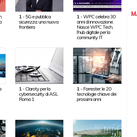
M
n
1
-
5G e pubblica
1
-
WPC celebra 30
a
sicurezza: una nuova
anni di innovazione.
frontiera
Nasce WPC Tech,
l’hub digitale per la
community IT
a
1
-
Claroty per la
1
-
Forrester: le 20
cybersecurity di ASL
tecnologie chiave dei
Roma 1
prossimi anni