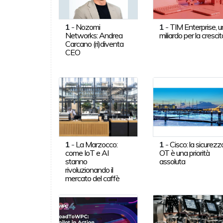
1
-
Nozomi
1
-
TIM Enterprise, u
Networks: Andrea
miliardo per la crescit
Carcano (ri)diventa
CEO
1
-
La Marzocco:
1
-
Cisco: la sicurezz
come IoT e AI
OT è una priorità
stanno
assoluta
rivoluzionando il
mercato del caffè