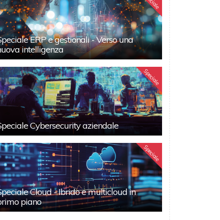
Speciale
Speciale ERP e gestionali - Verso una
nuova intelligenza
Speciale
Speciale Cybersecurity aziendale
Speciale
Speciale Cloud - Ibrido e multicloud in
primo piano