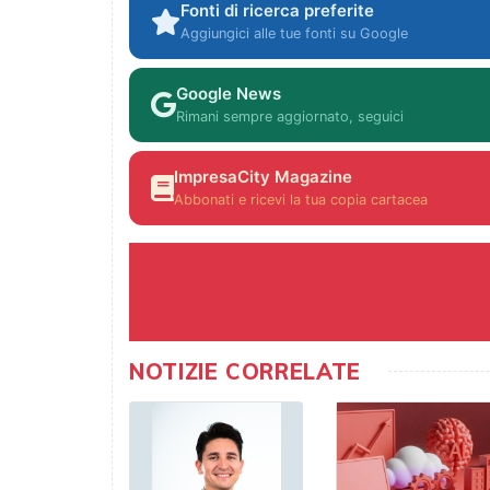
Fonti di ricerca preferite
Aggiungici alle tue fonti su Google
Google News
Rimani sempre aggiornato, seguici
ImpresaCity Magazine
Abbonati e ricevi la tua copia cartacea
NOTIZIE CORRELATE