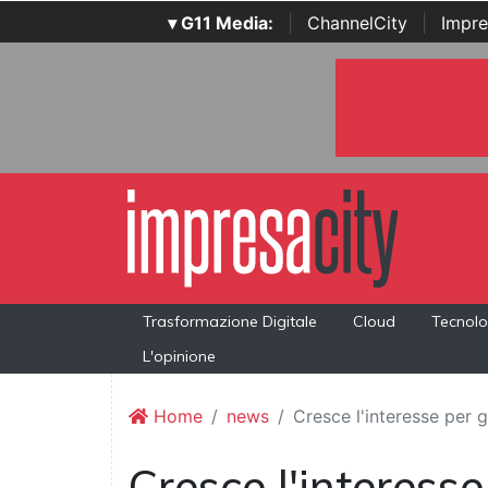
▾ G11 Media:
|
ChannelCity
|
Impre
Trasformazione Digitale
Cloud
Tecnolo
L'opinione
Home
news
Cresce l'interesse per g
Cresce l'interesse