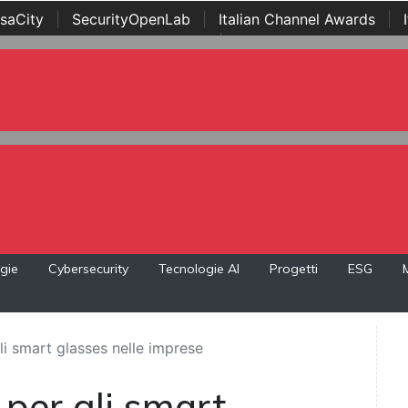
saCity
|
SecurityOpenLab
|
Italian Channel Awards
|
Awards
|
...
gie
Cybersecurity
Tecnologie AI
Progetti
ESG
li smart glasses nelle imprese
 per gli smart