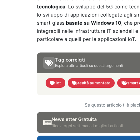
tecnologica
. Lo sviluppo del 5G come tecn
lo sviluppo di applicazioni collegate agli s
smart glass
basate su Windows 10
, che p
integrabili nelle infrastrutture IT aziendali 
particolare a quelli per le applicazioni IoT.
Tag correlati
Esplora altri articoli su questi argomenti
Iot
realtà aumentata
smart 
Se questo articolo ti è pia
Newsletter Gratuita
Ricevi ogni settimana i migliori articoli