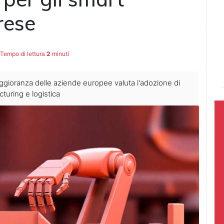
rese
Tempo di lettura
2
minuti
gioranza delle aziende europee valuta l'adozione di
turing e logistica