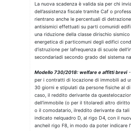
La nuova scadenza è valida sia per chi invi
dell’assistenza fiscale tramite Caf o profes
rientrano anche le percentuali di detrazione
antisismici effettuati su parti comunidi edi
una riduzione della classe dirischio sismico 
energetica di particomuni degli edifici cond
d’istruzione per lafrequenza di scuole dell’i
secondariadi secondo grado del sistema naz
Modello 730/2018: welfare e affitti brevi
-
per i contratti di locazione di immobili ad us
30 giorni e stipulati da persone fisiche al di
caso, il reddito derivante da questelocazioni
dell’immobile (o per il titolaredi altro dirit
o il comodatario, ilreddito derivante da tali
indicato nelquadro D, al rigo D4, con il nu
ancheil rigo F8, in modo da poter indicare l