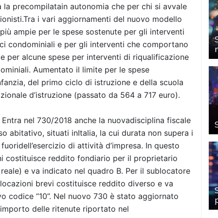
a la precompilatain autonomia che per chi si avvale
sionisti.Tra i vari aggiornamenti del nuovo modello
più ampie per le spese sostenute per gli interventi
fici condominiali e per gli interventi che comportano
e per alcune spese per interventi di riqualificazione
ominiali. Aumentato il limite per le spese
nfanzia, del primo ciclo di istruzione e della scuola
ionale d’istruzione (passato da 564 a 717 euro).
 Entra nel 730/2018 anche la nuovadisciplina fiscale
o abitativo, situati inItalia, la cui durata non supera i
 fuoridell’esercizio di attività d’impresa. In questo
 costituisce reddito fondiario per il proprietario
to reale) e va indicato nel quadro B. Per il sublocatore
 locazioni brevi costituisce reddito diverso e va
ovo codice “10”. Nel nuovo 730 è stato aggiornato
’importo delle ritenute riportato nel