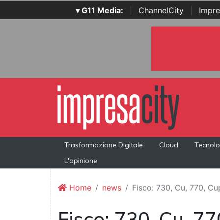
▾ G11 Media:
|
ChannelCity
|
Impre
Trasformazione Digitale
Cloud
Tecnolo
L'opinione
Home
news
Fisco: 730, Cu, 770, Cup
Fisco: 730, Cu, 770