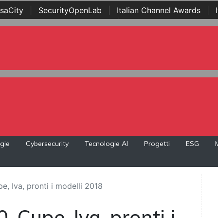
saCity
|
SecurityOpenLab
|
Italian Channel Awards
|
Awards
|
...
gie
Cybersecurity
Tecnologie AI
Progetti
ESG
e, Iva, pronti i modelli 2018
, Cupe, Iva, pronti i