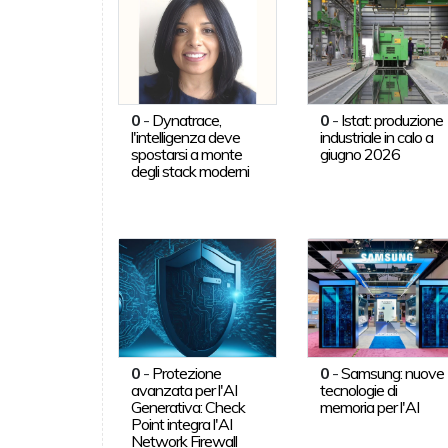
0
-
Dynatrace,
0
-
Istat: produzione
l'intelligenza deve
industriale in calo a
spostarsi a monte
giugno 2026
degli stack moderni
0
-
Protezione
0
-
Samsung: nuove
avanzata per l'AI
tecnologie di
Generativa: Check
memoria per l'AI
Point integra l'AI
Network Firewall