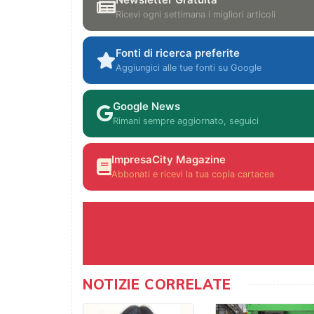
Ricevi ogni settimana i migliori articoli
Fonti di ricerca preferite
Aggiungici alle tue fonti su Google
Google News
Rimani sempre aggiornato, seguici
ImpresaCity Magazine
Abbonati e ricevi la tua copia cartacea
NOTIZIE CORRELATE