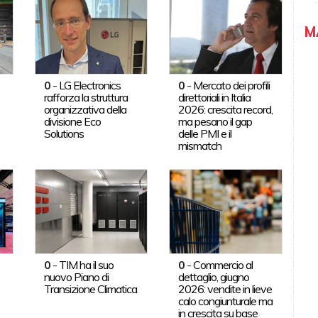
M
0
-
LG Electronics
0
-
Mercato dei profili
rafforza la struttura
direttoriali in Italia
organizzativa della
2026: crescita record,
divisione Eco
ma pesano il gap
Solutions
delle PMI e il
mismatch
0
-
TIM ha il suo
0
-
Commercio al
nuovo Piano di
dettaglio, giugno
Transizione Climatica
2026: vendite in lieve
calo congiunturale ma
in crescita su base