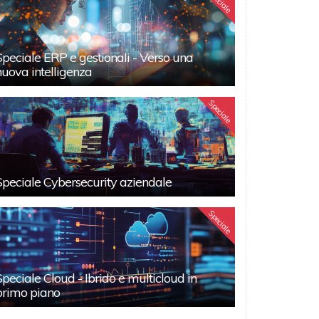
Speciale
Speciale ERP e gestionali - Verso una
nuova intelligenza
Speciale
Speciale Cybersecurity aziendale
Speciale
Speciale Cloud - Ibrido e multicloud in
primo piano