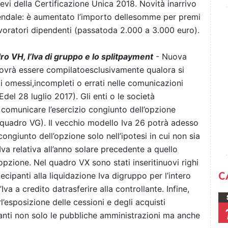
evi della Certificazione Unica 2018. Novità inarrivo
aziendale: è aumentato l’importo dellesomme per premi
lavoratori dipendenti (passatoda 2.000 a 3.000 euro).
 VH, l’Iva di gruppo e lo split
payment
- Nuova
dovrà essere compilatoesclusivamente qualora si
ti omessi,incompleti o errati nelle comunicazioni
/Edel 28 luglio 2017). Gli enti o le società
comunicare l’esercizio congiunto dell’opzione
(quadro VG). Il vecchio modello Iva 26 potrà adesso
ongiunto dell’opzione solo nell’ipotesi in cui non sia
Iva relativa all’anno solare precedente a quello
’opzione. Nel quadro VX sono stati inseritinuovi righi
C
ecipanti alla liquidazione Iva digruppo per l’intero
Iva a credito datrasferire alla controllante. Infine,
l’esposizione delle cessioni e degli acquisti
danti non solo le pubbliche amministrazioni ma anche