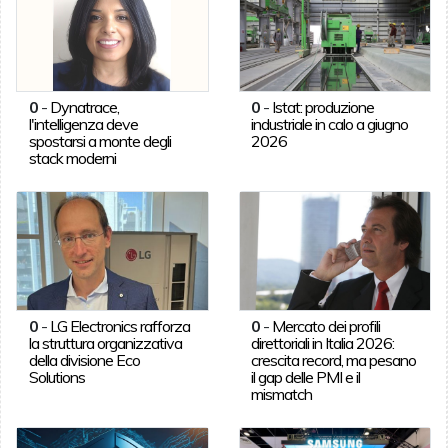
0
-
Dynatrace,
0
-
Istat: produzione
l'intelligenza deve
industriale in calo a giugno
spostarsi a monte degli
2026
stack moderni
0
-
LG Electronics rafforza
0
-
Mercato dei profili
la struttura organizzativa
direttoriali in Italia 2026:
della divisione Eco
crescita record, ma pesano
Solutions
il gap delle PMI e il
mismatch