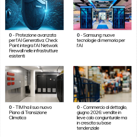
0
-
Protezione avanzata
0
-
Samsung: nuove
per l'AI Generativa: Check
tecnologie di memoria per
Point integra l'AI Network
l'AI
Firewall nelle infrastrutture
esistenti
0
-
TIM ha il suo nuovo
0
-
Commercio al dettaglio,
Piano di Transizione
giugno 2026: vendite in
Climatica
lieve calo congiunturale ma
in crescita su base
tendenziale