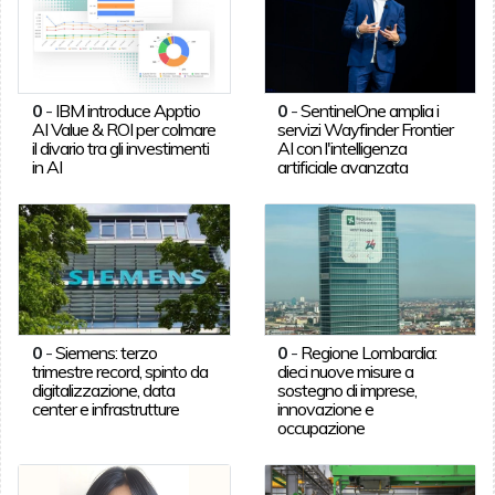
0
-
IBM introduce Apptio
0
-
SentinelOne amplia i
AI Value & ROI per colmare
servizi Wayfinder Frontier
il divario tra gli investimenti
AI con l'intelligenza
in AI
artificiale avanzata
0
-
Siemens: terzo
0
-
Regione Lombardia:
trimestre record, spinto da
dieci nuove misure a
digitalizzazione, data
sostegno di imprese,
center e infrastrutture
innovazione e
occupazione