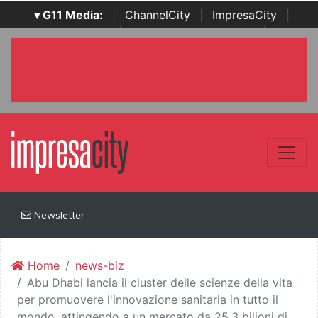
▾ G11 Media:
|
ChannelCity
|
ImpresaCity
|
SecurityOpenLab
|
Italian Channel Awards
|
Italian
Project Awards
|
Italian Security Awards
|
...
Newsletter
Home
news-biz
Abu Dhabi lancia il cluster delle scienze della vita
per promuovere l'innovazione sanitaria in tutto il
mondo, attingendo a un mercato da 25,3 bilioni di