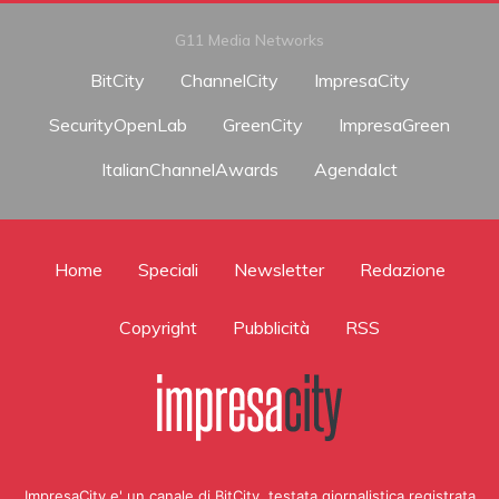
G11 Media Networks
BitCity
ChannelCity
ImpresaCity
SecurityOpenLab
GreenCity
ImpresaGreen
ItalianChannelAwards
AgendaIct
Home
Speciali
Newsletter
Redazione
Copyright
Pubblicità
RSS
ImpresaCity e' un canale di BitCity, testata giornalistica registrata