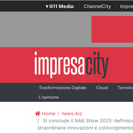
▾ G11 Media:
|
ChannelCity
|
Impre
Trasformazione Digitale
Cloud
Tecnolo
L'opinione
Home
news-biz
Si conclude il NAB Show 2025: definisce 
straordinarie innovazioni e coinvolgiment