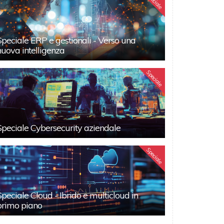
Speciale
Speciale ERP e gestionali - Verso una
nuova intelligenza
Speciale
Speciale Cybersecurity aziendale
Speciale
Speciale Cloud - Ibrido e multicloud in
primo piano