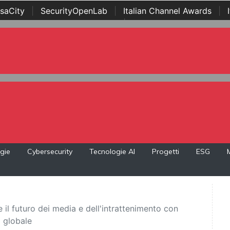
saCity
|
SecurityOpenLab
|
Italian Channel Awards
|
Awards
|
...
gie
Cybersecurity
Tecnologie AI
Progetti
ESG
il futuro dei media e dell'intrattenimento con
o globale