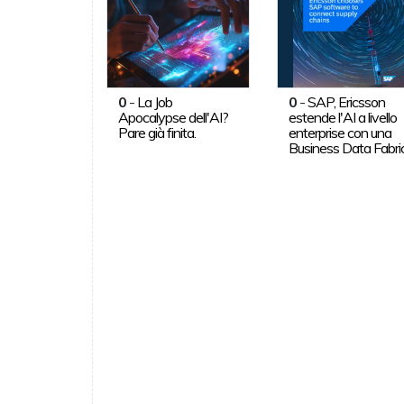
0
-
La Job
0
-
SAP, Ericsson
Apocalypse dell'AI?
estende l'AI a livello
Pare già finita.
enterprise con una
Business Data Fabri