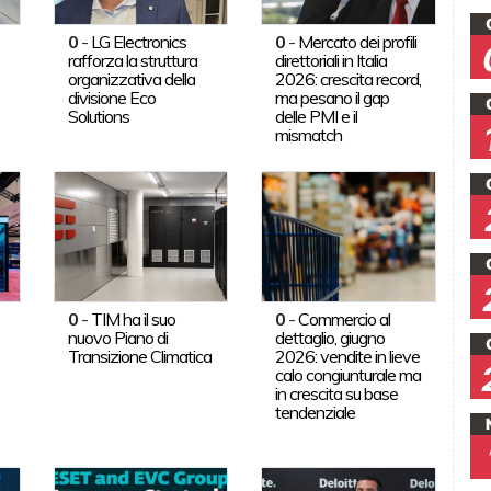
0
-
LG Electronics
0
-
Mercato dei profili
rafforza la struttura
direttoriali in Italia
organizzativa della
2026: crescita record,
divisione Eco
ma pesano il gap
Solutions
delle PMI e il
mismatch
0
-
TIM ha il suo
0
-
Commercio al
nuovo Piano di
dettaglio, giugno
Transizione Climatica
2026: vendite in lieve
calo congiunturale ma
in crescita su base
tendenziale