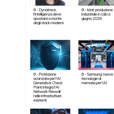
0
-
Dynatrace,
0
-
Istat: produzione
l'intelligenza deve
industriale in calo a
spostarsi a monte
giugno 2026
degli stack moderni
0
-
Protezione
0
-
Samsung: nuove
avanzata per l'AI
tecnologie di
Generativa: Check
memoria per l'AI
Point integra l'AI
Network Firewall
nelle infrastrutture
esistenti