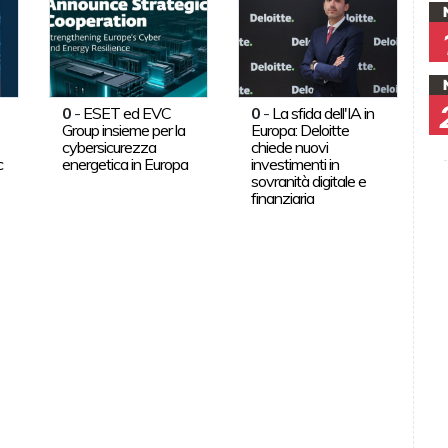
0
-
ESET ed EVC
0
-
La sfida dell'IA in
Group insieme per la
Europa: Deloitte
cybersicurezza
chiede nuovi
c
energetica in Europa
investimenti in
sovranità digitale e
finanziaria