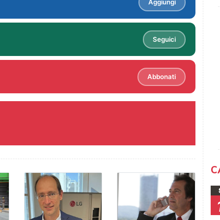
Aggiungi
Seguici
Abbonati
C