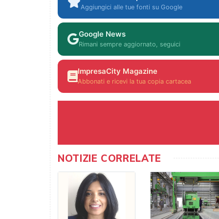
Aggiungici alle tue fonti su Google
Google News
Rimani sempre aggiornato, seguici
ImpresaCity Magazine
Abbonati e ricevi la tua copia cartacea
NOTIZIE CORRELATE