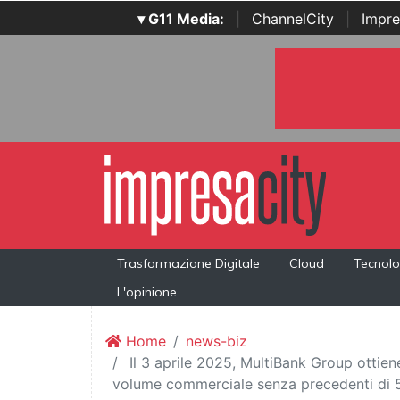
▾ G11 Media:
|
ChannelCity
|
Impre
Trasformazione Digitale
Cloud
Tecnolo
L'opinione
Home
news-biz
Il 3 aprile 2025, MultiBank Group ottie
volume commerciale senza precedenti di 55,