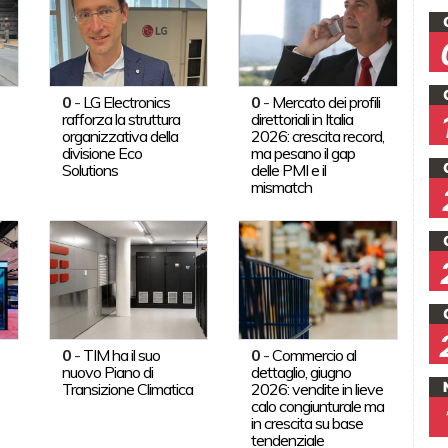
0
-
LG Electronics
0
-
Mercato dei profili
rafforza la struttura
direttoriali in Italia
organizzativa della
2026: crescita record,
divisione Eco
ma pesano il gap
Solutions
delle PMI e il
mismatch
0
-
TIM ha il suo
0
-
Commercio al
nuovo Piano di
dettaglio, giugno
Transizione Climatica
2026: vendite in lieve
calo congiunturale ma
in crescita su base
tendenziale