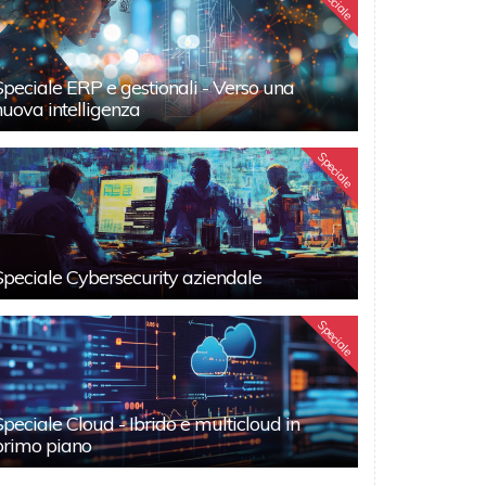
Speciale
Speciale ERP e gestionali - Verso una
nuova intelligenza
Speciale
Speciale Cybersecurity aziendale
Speciale
Speciale Cloud - Ibrido e multicloud in
primo piano