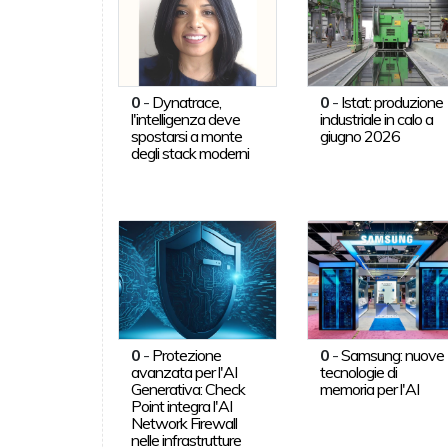
0
-
Dynatrace,
0
-
Istat: produzione
l'intelligenza deve
industriale in calo a
spostarsi a monte
giugno 2026
degli stack moderni
0
-
Protezione
0
-
Samsung: nuove
avanzata per l'AI
tecnologie di
Generativa: Check
memoria per l'AI
Point integra l'AI
Network Firewall
nelle infrastrutture