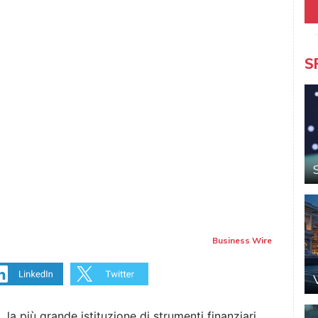
S
Business Wire
 la più grande istituzione di strumenti finanziari