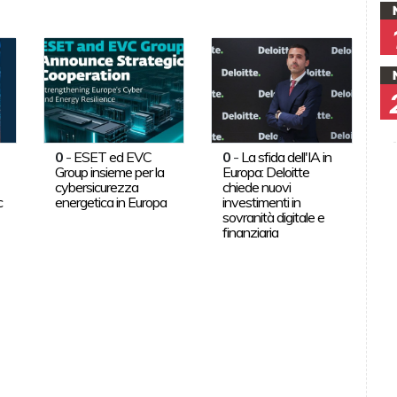
0
-
ESET ed EVC
0
-
La sfida dell'IA in
Group insieme per la
Europa: Deloitte
cybersicurezza
chiede nuovi
c
energetica in Europa
investimenti in
sovranità digitale e
finanziaria