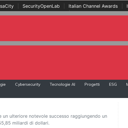
saCity
|
SecurityOpenLab
|
Italian Channel Awards
|
Awards
|
...
gie
Cybersecurity
Tecnologie AI
Progetti
ESG
ne un ulteriore notevole successo raggiungendo un
85 miliardi di dollari.