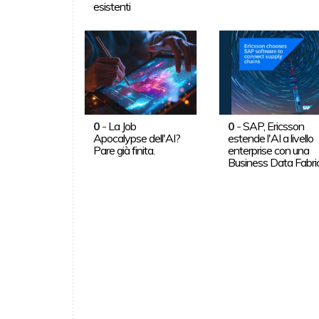
esistenti
0
-
La Job
0
-
SAP, Ericsson
Apocalypse dell'AI?
estende l'AI a livello
Pare già finita.
enterprise con una
Business Data Fabri