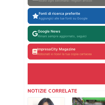
Ricevi ogni settimana i migliori articoli
Fonti di ricerca preferite
Aggiungici alle tue fonti su Google
Google News
Rimani sempre aggiornato, seguici
ImpresaCity Magazine
Abbonati e ricevi la tua copia cartacea
NOTIZIE CORRELATE