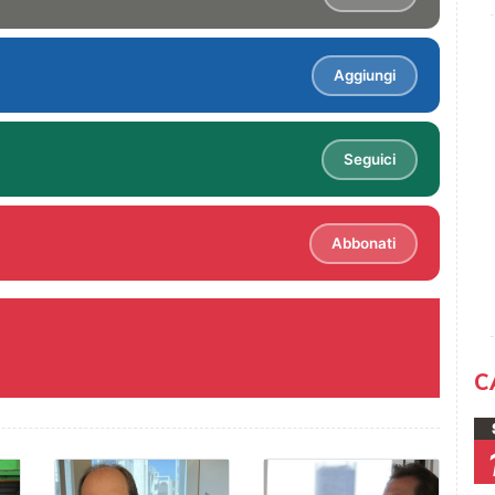
Aggiungi
Seguici
Abbonati
C