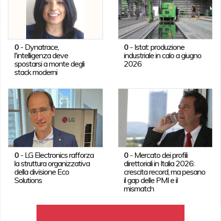
0
-
Dynatrace,
0
-
Istat: produzione
l'intelligenza deve
industriale in calo a giugno
spostarsi a monte degli
2026
stack moderni
0
-
LG Electronics rafforza
0
-
Mercato dei profili
la struttura organizzativa
direttoriali in Italia 2026:
della divisione Eco
crescita record, ma pesano
Solutions
il gap delle PMI e il
mismatch