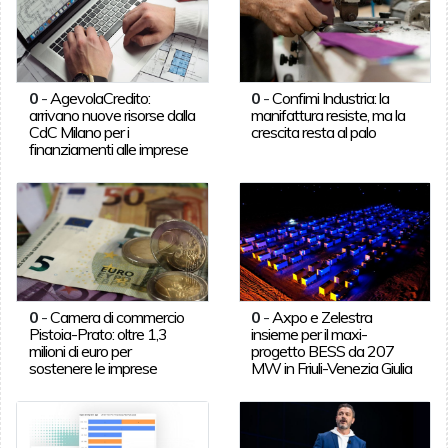
0
-
AgevolaCredito:
0
-
Confimi Industria: la
arrivano nuove risorse dalla
manifattura resiste, ma la
CdC Milano per i
crescita resta al palo
finanziamenti alle imprese
0
-
Camera di commercio
0
-
Axpo e Zelestra
Pistoia-Prato: oltre 1,3
insieme per il maxi-
milioni di euro per
progetto BESS da 207
sostenere le imprese
MW in Friuli-Venezia Giulia