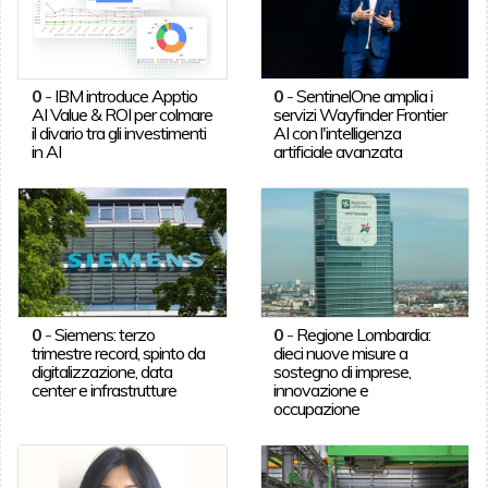
0
-
IBM introduce Apptio
0
-
SentinelOne amplia i
AI Value & ROI per colmare
servizi Wayfinder Frontier
il divario tra gli investimenti
AI con l'intelligenza
in AI
artificiale avanzata
0
-
Siemens: terzo
0
-
Regione Lombardia:
trimestre record, spinto da
dieci nuove misure a
digitalizzazione, data
sostegno di imprese,
center e infrastrutture
innovazione e
occupazione