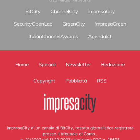
BitCity
ChannelCity
ImpresaCity
SecurityOpenLab
GreenCity
ImpresaGreen
ItalianChannelAwards
AgendaIct
Home
Speciali
Newsletter
Redazione
Copyright
Pubblicità
RSS
ImpresaCity e' un canale di BitCity, testata giornalistica registrata
presso il tribunale di Como ,
n. 21/2007 del 11/10/2007- Iscrizione ROC n. 15698