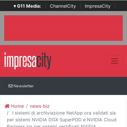
▾ G11 Media:
|
ChannelCity
|
ImpresaCity
|
SecurityOpenLab
|
Italian Channel Awards
|
Italian
Project Awards
|
Italian Security Awards
|
...
Newsletter
Home
news-biz
I sistemi di archiviazione NetApp ora validati sia
per sistemi NVIDIA DGX SuperPOD e NVIDIA Cloud
Partners sia per sistemi certificati NVIDIA