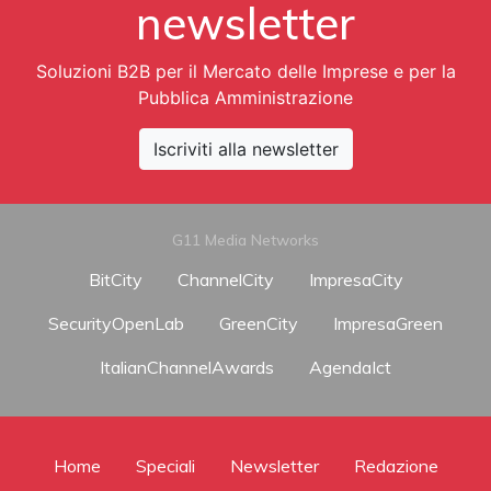
newsletter
Soluzioni B2B per il Mercato delle Imprese e per la
Pubblica Amministrazione
Iscriviti alla newsletter
G11 Media Networks
BitCity
ChannelCity
ImpresaCity
SecurityOpenLab
GreenCity
ImpresaGreen
ItalianChannelAwards
AgendaIct
Home
Speciali
Newsletter
Redazione