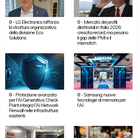
0
-
LG Electronics rafforza
0
-
Mercato dei profili
la struttura organizzativa
direttoriali in Italia 2026:
della divisione Eco
crescita record, ma pesano
Solutions
il gap delle PMI e il
mismatch
0
-
Protezione avanzata
0
-
Samsung: nuove
per l'AI Generativa: Check
tecnologie di memoria per
Point integra l'AI Network
l'AI
Firewall nelle infrastrutture
esistenti