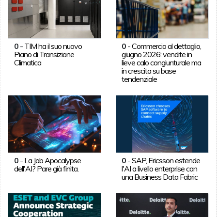
0
-
TIM ha il suo nuovo
0
-
Commercio al dettaglio,
Piano di Transizione
giugno 2026: vendite in
Climatica
lieve calo congiunturale ma
in crescita su base
tendenziale
0
-
La Job Apocalypse
0
-
SAP, Ericsson estende
dell'AI? Pare già finita.
l'AI a livello enterprise con
una Business Data Fabric