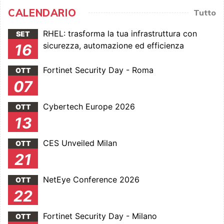
CALENDARIO
Tutto
RHEL: trasforma la tua infrastruttura con
SET
sicurezza, automazione ed efficienza
16
Fortinet Security Day - Roma
OTT
07
Cybertech Europe 2026
OTT
13
CES Unveiled Milan
OTT
21
NetEye Conference 2026
OTT
22
Fortinet Security Day - Milano
OTT