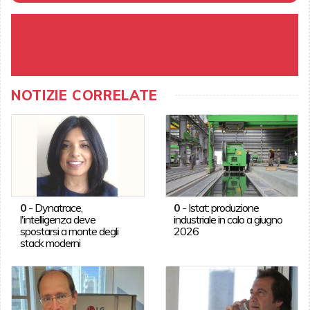
NOTIZIE CORRELATE
0
-
Dynatrace,
0
-
Istat: produzione
l'intelligenza deve
industriale in calo a giugno
spostarsi a monte degli
2026
stack moderni