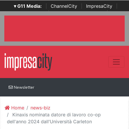
▾ G11 Media:
|
ChannelCity
|
ImpresaCity
|
SecurityOpenLab
|
Italian Channel Awards
|
Italian
Project Awards
|
Italian Security Awards
|
...
Newsletter
Home
news-biz
Kinaxis nominata datore di lavoro co-op
dell'anno 2024 dall'Università Carleton