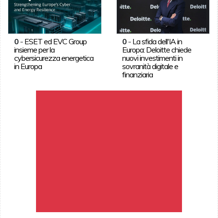
0
-
ESET ed EVC Group
0
-
La sfida dell'IA in
insieme per la
Europa: Deloitte chiede
cybersicurezza energetica
nuovi investimenti in
in Europa
sovranità digitale e
finanziaria