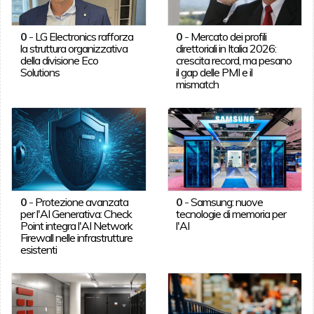
0
-
LG Electronics rafforza
0
-
Mercato dei profili
la struttura organizzativa
direttoriali in Italia 2026:
della divisione Eco
crescita record, ma pesano
Solutions
il gap delle PMI e il
mismatch
0
-
Protezione avanzata
0
-
Samsung: nuove
per l'AI Generativa: Check
tecnologie di memoria per
Point integra l'AI Network
l'AI
Firewall nelle infrastrutture
esistenti