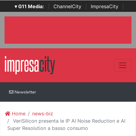
▾ G11 Media:
|
ChannelCity
|
ImpresaCity
|
SecurityOpenLab
|
Italian Channel Awards
|
Italian
Project Awards
|
Italian Security Awards
|
...
Newsletter
Home
news-biz
VeriSilicon presenta le IP AI Noise Reduction e AI
Super Resolution a basso consumo