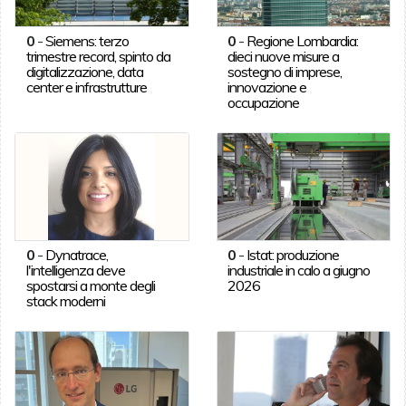
0
-
Siemens: terzo
0
-
Regione Lombardia:
trimestre record, spinto da
dieci nuove misure a
digitalizzazione, data
sostegno di imprese,
center e infrastrutture
innovazione e
occupazione
0
-
Dynatrace,
0
-
Istat: produzione
l'intelligenza deve
industriale in calo a giugno
spostarsi a monte degli
2026
stack moderni