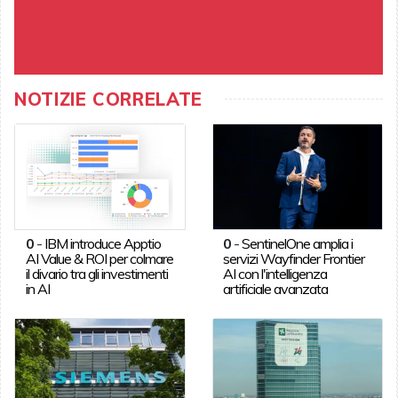
NOTIZIE CORRELATE
0
-
IBM introduce Apptio
0
-
SentinelOne amplia i
AI Value & ROI per colmare
servizi Wayfinder Frontier
il divario tra gli investimenti
AI con l'intelligenza
in AI
artificiale avanzata