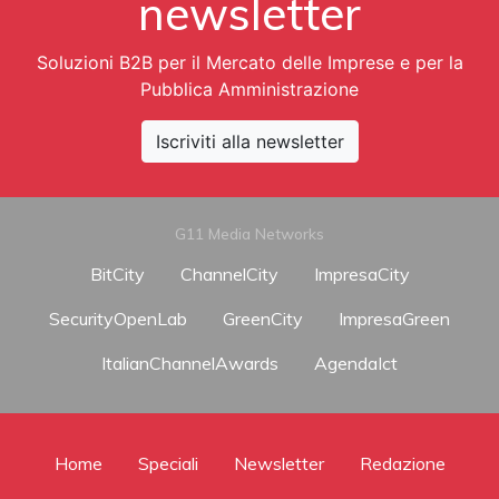
newsletter
Soluzioni B2B per il Mercato delle Imprese e per la
Pubblica Amministrazione
Iscriviti alla newsletter
G11 Media Networks
BitCity
ChannelCity
ImpresaCity
SecurityOpenLab
GreenCity
ImpresaGreen
ItalianChannelAwards
AgendaIct
Home
Speciali
Newsletter
Redazione