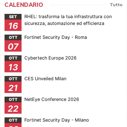
CALENDARIO
Tutto
RHEL: trasforma la tua infrastruttura con
SET
sicurezza, automazione ed efficienza
16
Fortinet Security Day - Roma
OTT
07
Cybertech Europe 2026
OTT
13
CES Unveiled Milan
OTT
21
NetEye Conference 2026
OTT
22
Fortinet Security Day - Milano
OTT