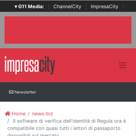
▾ G11 Media:
|
ChannelCity
|
ImpresaCity
|
SecurityOpenLab
|
Italian Channel Awards
|
Italian
Project Awards
|
Italian Security Awards
|
...
Newsletter
Home
news-biz
Il software di verifica dell'identità di Regula ora è
compatibile con quasi tutti i lettori di passaporto
disponibili sul mercato