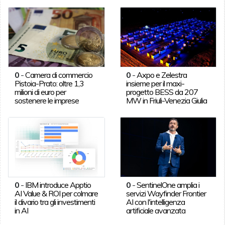
0
-
Camera di commercio
0
-
Axpo e Zelestra
Pistoia-Prato: oltre 1,3
insieme per il maxi-
milioni di euro per
progetto BESS da 207
sostenere le imprese
MW in Friuli-Venezia Giulia
0
-
IBM introduce Apptio
0
-
SentinelOne amplia i
AI Value & ROI per colmare
servizi Wayfinder Frontier
il divario tra gli investimenti
AI con l'intelligenza
in AI
artificiale avanzata