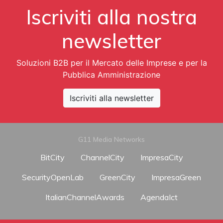
Iscriviti alla nostra
newsletter
Soluzioni B2B per il Mercato delle Imprese e per la
Pubblica Amministrazione
Iscriviti alla newsletter
G11 Media Networks
BitCity
ChannelCity
ImpresaCity
SecurityOpenLab
GreenCity
ImpresaGreen
ItalianChannelAwards
AgendaIct