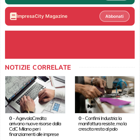
ImpresaCity Magazine
Abbonati
NOTIZIE CORRELATE
0
-
AgevolaCredito:
0
-
Confimi Industria: la
arrivano nuove risorse dalla
manifattura resiste, ma la
CdC Milano per i
crescita resta al palo
finanziamenti alle imprese