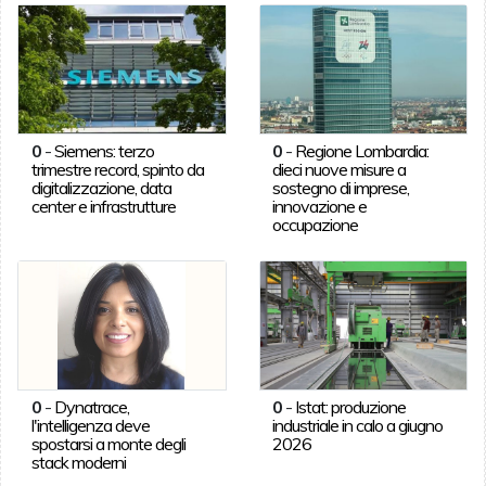
0
-
Siemens: terzo
0
-
Regione Lombardia:
trimestre record, spinto da
dieci nuove misure a
digitalizzazione, data
sostegno di imprese,
center e infrastrutture
innovazione e
occupazione
0
-
Dynatrace,
0
-
Istat: produzione
l'intelligenza deve
industriale in calo a giugno
spostarsi a monte degli
2026
stack moderni