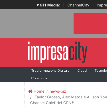
▾ G11 Media:
|
ChannelCity
|
Impre
Trasformazione Digitale
Cloud
Tecnolo
L'opinione
Home
news-biz
Taylor Grosso, Alex Matos e Allison Youn
Channel Chief del CRN®