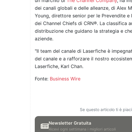
un marchio di
The Channel Company
, ha in
dei canali globali e delle alleanze, di Alex M
Young, direttore senior per le Prevendite e 
dei Channel Chiefs di CRN®. La classifica ann
distribuzione che guidano la strategia e ch
aziende.
"Il team del canale di Laserfiche è impegnat
del canale e a rafforzare il nostro ecosistem
Laserfiche, Karl Chan.
Fonte:
Business Wire
Se questo articolo ti è pia
Newsletter Gratuita
Ricevi ogni settimana i migliori articoli