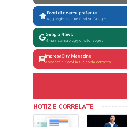
Fonti di ricerca preferite
Aggiungici alle tue fonti su Google
Google News
Rimani sempre aggiornato, seguici
ImpresaCity Magazine
Abbonati e ricevi la tua copia cartacea
NOTIZIE CORRELATE