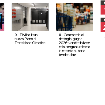
0
-
TIM ha il suo
0
-
Commercio al
nuovo Piano di
dettaglio, giugno
Transizione Climatica
2026: vendite in lieve
calo congiunturale ma
in crescita su base
tendenziale