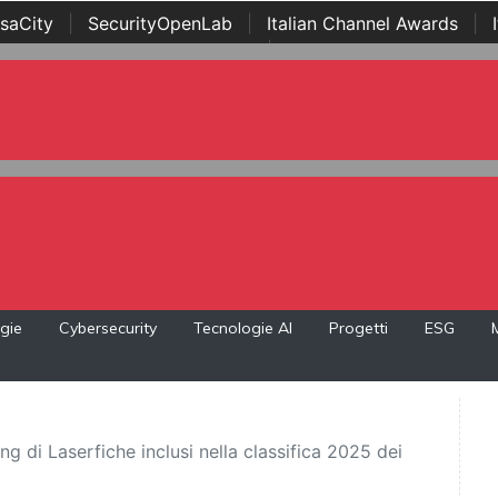
saCity
|
SecurityOpenLab
|
Italian Channel Awards
|
Awards
|
...
gie
Cybersecurity
Tecnologie AI
Progetti
ESG
g di Laserfiche inclusi nella classifica 2025 dei