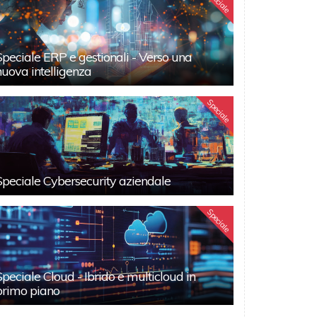
Speciale
Speciale ERP e gestionali - Verso una
nuova intelligenza
Speciale
Speciale Cybersecurity aziendale
Speciale
Speciale Cloud - Ibrido e multicloud in
primo piano