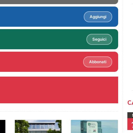
Aggiungi
Seguici
Abbonati
C