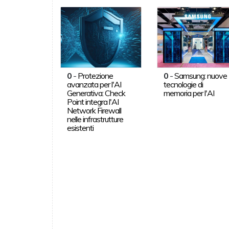
0
-
Protezione
0
-
Samsung: nuove
avanzata per l'AI
tecnologie di
Generativa: Check
memoria per l'AI
Point integra l'AI
Network Firewall
nelle infrastrutture
esistenti