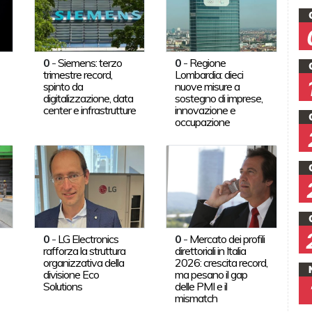
0
-
Siemens: terzo
0
-
Regione
trimestre record,
Lombardia: dieci
spinto da
nuove misure a
digitalizzazione, data
sostegno di imprese,
center e infrastrutture
innovazione e
occupazione
0
-
LG Electronics
0
-
Mercato dei profili
rafforza la struttura
direttoriali in Italia
organizzativa della
2026: crescita record,
divisione Eco
ma pesano il gap
Solutions
delle PMI e il
mismatch