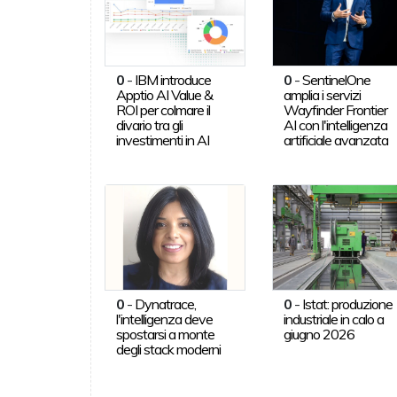
0
-
IBM introduce
0
-
SentinelOne
Apptio AI Value &
amplia i servizi
ROI per colmare il
Wayfinder Frontier
divario tra gli
AI con l'intelligenza
investimenti in AI
artificiale avanzata
0
-
Dynatrace,
0
-
Istat: produzione
l'intelligenza deve
industriale in calo a
spostarsi a monte
giugno 2026
degli stack moderni