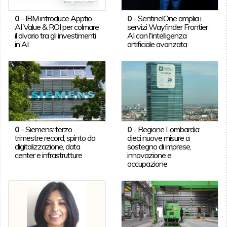
0
-
IBM introduce Apptio
0
-
SentinelOne amplia i
AI Value & ROI per colmare
servizi Wayfinder Frontier
il divario tra gli investimenti
AI con l'intelligenza
in AI
artificiale avanzata
0
-
Siemens: terzo
0
-
Regione Lombardia:
trimestre record, spinto da
dieci nuove misure a
digitalizzazione, data
sostegno di imprese,
center e infrastrutture
innovazione e
occupazione