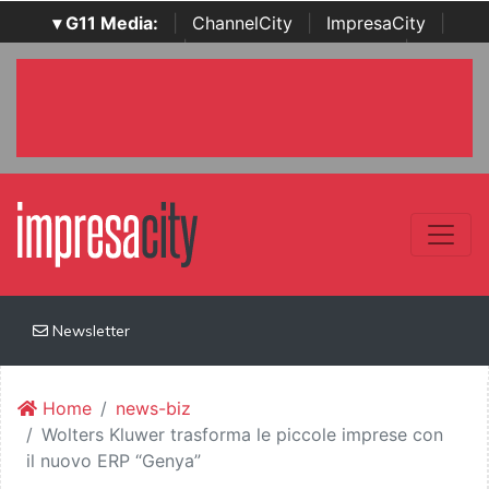
▾ G11 Media:
|
ChannelCity
|
ImpresaCity
|
SecurityOpenLab
|
Italian Channel Awards
|
Italian
Project Awards
|
Italian Security Awards
|
...
Newsletter
Home
news-biz
Wolters Kluwer trasforma le piccole imprese con
il nuovo ERP “Genya”