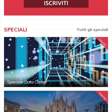
SPECIALI
Tutti gli speciali
Speciale
Speciale Data Center
Speciale