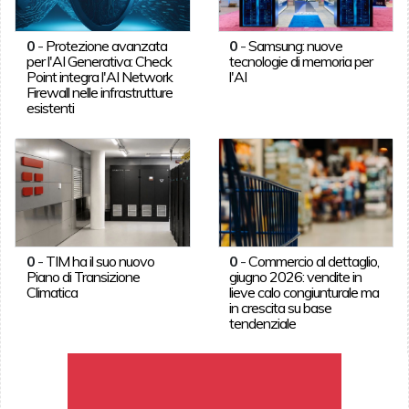
0
-
Protezione avanzata
0
-
Samsung: nuove
per l'AI Generativa: Check
tecnologie di memoria per
Point integra l'AI Network
l'AI
Firewall nelle infrastrutture
esistenti
0
-
TIM ha il suo nuovo
0
-
Commercio al dettaglio,
Piano di Transizione
giugno 2026: vendite in
Climatica
lieve calo congiunturale ma
in crescita su base
tendenziale