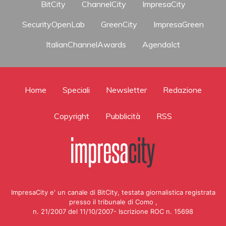
BitCity
ChannelCity
ImpresaCity
SecurityOpenLab
GreenCity
ImpresaGreen
ItalianChannelAwards
AgendaIct
Home
Speciali
Newsletter
Redazione
Copyright
Pubblicità
RSS
ImpresaCity e' un canale di BitCity, testata giornalistica registrata
presso il tribunale di Como ,
n. 21/2007 del 11/10/2007- Iscrizione ROC n. 15698