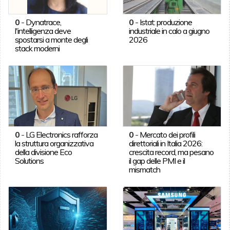
0
-
Dynatrace,
0
-
Istat: produzione
l'intelligenza deve
industriale in calo a giugno
spostarsi a monte degli
2026
stack moderni
0
-
LG Electronics rafforza
0
-
Mercato dei profili
la struttura organizzativa
direttoriali in Italia 2026:
della divisione Eco
crescita record, ma pesano
Solutions
il gap delle PMI e il
mismatch