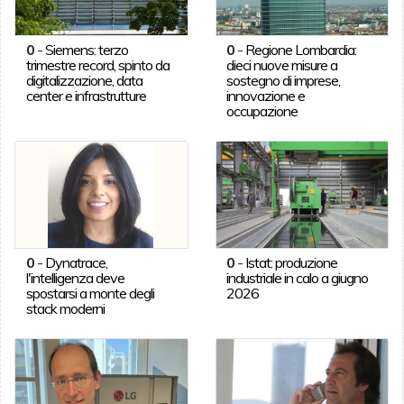
0
-
Siemens: terzo
0
-
Regione Lombardia:
trimestre record, spinto da
dieci nuove misure a
digitalizzazione, data
sostegno di imprese,
center e infrastrutture
innovazione e
occupazione
0
-
Dynatrace,
0
-
Istat: produzione
l'intelligenza deve
industriale in calo a giugno
spostarsi a monte degli
2026
stack moderni