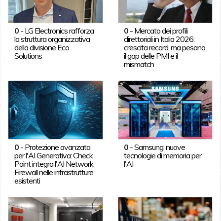
0
-
LG Electronics rafforza
0
-
Mercato dei profili
la struttura organizzativa
direttoriali in Italia 2026:
della divisione Eco
crescita record, ma pesano
Solutions
il gap delle PMI e il
mismatch
0
-
Protezione avanzata
0
-
Samsung: nuove
per l'AI Generativa: Check
tecnologie di memoria per
Point integra l'AI Network
l'AI
Firewall nelle infrastrutture
esistenti