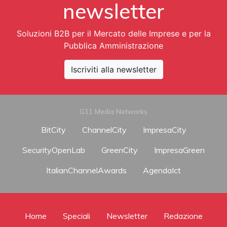
newsletter
Soluzioni B2B per il Mercato delle Imprese e per la
Pubblica Amministrazione
Iscriviti alla newsletter
G11 Media Networks
BitCity
ChannelCity
ImpresaCity
SecurityOpenLab
GreenCity
ImpresaGreen
ItalianChannelAwards
AgendaIct
Home
Speciali
Newsletter
Redazione