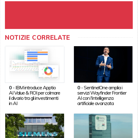
NOTIZIE CORRELATE
0
-
IBM introduce Apptio
0
-
SentinelOne amplia i
AI Value & ROI per colmare
servizi Wayfinder Frontier
il divario tra gli investimenti
AI con l'intelligenza
in AI
artificiale avanzata