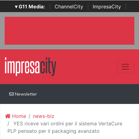
▾ G11 Media:
|
ChannelCity
|
ImpresaCity
|
SecurityOpenLab
|
Italian Channel Awards
|
Italian
Project Awards
|
Italian Security Awards
|
...
Newsletter
Home
news-biz
YES riceve vari ordini per il sistema VertaCure
PLP pensato per il packaging avanzato