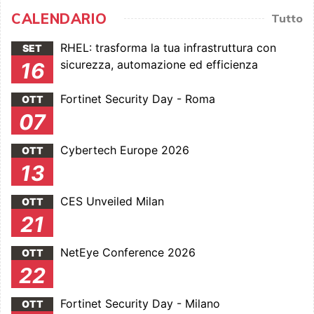
CALENDARIO
Tutto
RHEL: trasforma la tua infrastruttura con
SET
sicurezza, automazione ed efficienza
16
Fortinet Security Day - Roma
OTT
07
Cybertech Europe 2026
OTT
13
CES Unveiled Milan
OTT
21
NetEye Conference 2026
OTT
22
Fortinet Security Day - Milano
OTT