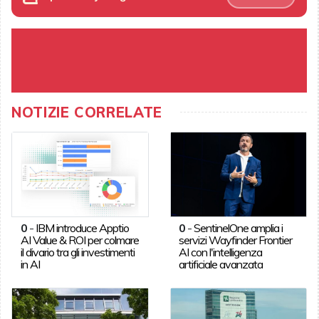
NOTIZIE CORRELATE
0
-
IBM introduce Apptio
0
-
SentinelOne amplia i
AI Value & ROI per colmare
servizi Wayfinder Frontier
il divario tra gli investimenti
AI con l'intelligenza
in AI
artificiale avanzata