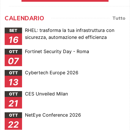
CALENDARIO
Tutto
RHEL: trasforma la tua infrastruttura con
SET
sicurezza, automazione ed efficienza
16
Fortinet Security Day - Roma
OTT
07
Cybertech Europe 2026
OTT
13
CES Unveiled Milan
OTT
21
NetEye Conference 2026
OTT
22