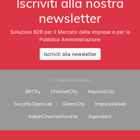
Iscriviti alla nostra
newsletter
Soluzioni B2B per il Mercato delle Imprese e per la
Pubblica Amministrazione
Iscriviti alla newsletter
G11 Media Networks
BitCity
ChannelCity
ImpresaCity
SecurityOpenLab
GreenCity
ImpresaGreen
ItalianChannelAwards
AgendaIct