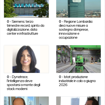
0
-
Siemens: terzo
0
-
Regione Lombardia:
trimestre record, spinto da
dieci nuove misure a
digitalizzazione, data
sostegno di imprese,
center e infrastrutture
innovazione e
occupazione
0
-
Dynatrace,
0
-
Istat: produzione
l'intelligenza deve
industriale in calo a giugno
spostarsi a monte degli
2026
stack moderni