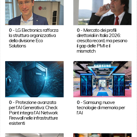
0
-
LG Electronics rafforza
0
-
Mercato dei profili
la struttura organizzativa
direttoriali in Italia 2026:
della divisione Eco
crescita record, ma pesano
Solutions
il gap delle PMI e il
mismatch
0
-
Protezione avanzata
0
-
Samsung: nuove
per l'AI Generativa: Check
tecnologie di memoria per
Point integra l'AI Network
l'AI
Firewall nelle infrastrutture
esistenti