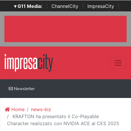
▾ G11 Media:
|
ChannelCity
|
ImpresaCity
|
SecurityOpenLab
|
Italian Channel Awards
|
Italian
Project Awards
|
Italian Security Awards
|
...
Newsletter
Home
news-biz
KRAFTON ha presentato il Co-Playable
Character realizzato con NVIDIA ACE al CES 2025