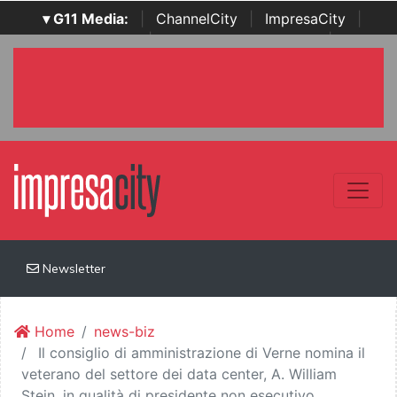
▾ G11 Media:
|
ChannelCity
|
ImpresaCity
|
SecurityOpenLab
|
Italian Channel Awards
|
Italian
Project Awards
|
Italian Security Awards
|
...
Newsletter
Home
news-biz
Il consiglio di amministrazione di Verne nomina il
veterano del settore dei data center, A. William
Stein, in qualità di presidente non esecutivo