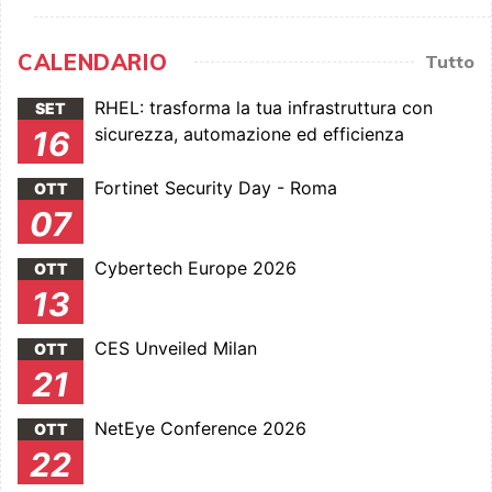
CALENDARIO
Tutto
RHEL: trasforma la tua infrastruttura con
SET
sicurezza, automazione ed efficienza
16
Fortinet Security Day - Roma
OTT
07
Cybertech Europe 2026
OTT
13
CES Unveiled Milan
OTT
21
NetEye Conference 2026
OTT
22