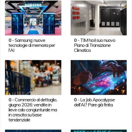
0
-
Samsung: nuove
0
-
TIM ha il suo nuovo
tecnologie di memoria per
Piano di Transizione
l'AI
Climatica
0
-
Commercio al dettaglio,
0
-
La Job Apocalypse
giugno 2026: vendite in
dell'AI? Pare già finita.
lieve calo congiunturale ma
in crescita su base
tendenziale