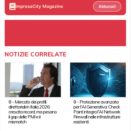
ImpresaCity Magazine
Abbonati
NOTIZIE CORRELATE
0
-
Mercato dei profili
0
-
Protezione avanzata
direttoriali in Italia 2026:
per l'AI Generativa: Check
crescita record, ma pesano
Point integra l'AI Network
il gap delle PMI e il
Firewall nelle infrastrutture
mismatch
esistenti