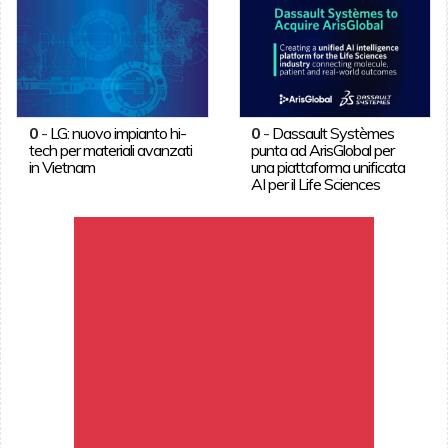
0
-
LG: nuovo impianto hi-
0
-
Dassault Systèmes
tech per materiali avanzati
punta ad ArisGlobal per
in Vietnam
una piattaforma unificata
AI per il Life Sciences