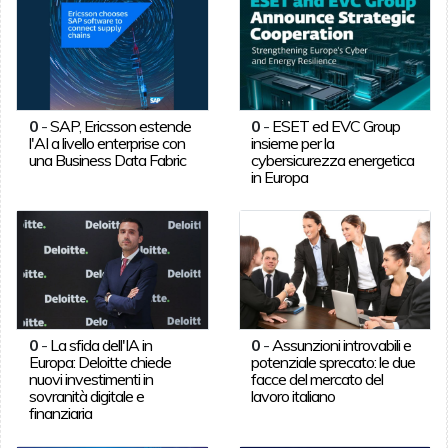
0
-
SAP, Ericsson estende
0
-
ESET ed EVC Group
l'AI a livello enterprise con
insieme per la
una Business Data Fabric
cybersicurezza energetica
in Europa
0
-
La sfida dell'IA in
0
-
Assunzioni introvabili e
Europa: Deloitte chiede
potenziale sprecato: le due
nuovi investimenti in
facce del mercato del
sovranità digitale e
lavoro italiano
finanziaria