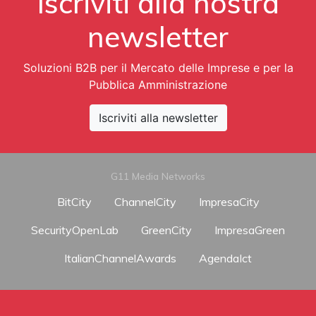
Iscriviti alla nostra
newsletter
Soluzioni B2B per il Mercato delle Imprese e per la
Pubblica Amministrazione
Iscriviti alla newsletter
G11 Media Networks
BitCity
ChannelCity
ImpresaCity
SecurityOpenLab
GreenCity
ImpresaGreen
ItalianChannelAwards
AgendaIct