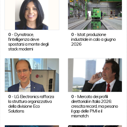
0
-
Dynatrace,
0
-
Istat: produzione
l'intelligenza deve
industriale in calo a giugno
spostarsi a monte degli
2026
stack moderni
0
-
LG Electronics rafforza
0
-
Mercato dei profili
la struttura organizzativa
direttoriali in Italia 2026:
della divisione Eco
crescita record, ma pesano
Solutions
il gap delle PMI e il
mismatch