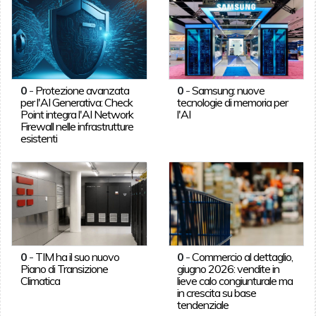
0
-
Protezione avanzata
0
-
Samsung: nuove
per l'AI Generativa: Check
tecnologie di memoria per
Point integra l'AI Network
l'AI
Firewall nelle infrastrutture
esistenti
0
-
TIM ha il suo nuovo
0
-
Commercio al dettaglio,
Piano di Transizione
giugno 2026: vendite in
Climatica
lieve calo congiunturale ma
in crescita su base
tendenziale