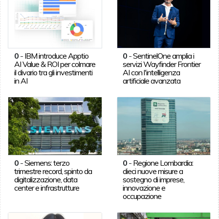
0
-
IBM introduce Apptio
0
-
SentinelOne amplia i
AI Value & ROI per colmare
servizi Wayfinder Frontier
il divario tra gli investimenti
AI con l'intelligenza
in AI
artificiale avanzata
0
-
Siemens: terzo
0
-
Regione Lombardia:
trimestre record, spinto da
dieci nuove misure a
digitalizzazione, data
sostegno di imprese,
center e infrastrutture
innovazione e
occupazione