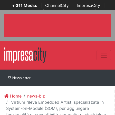
▾ G11 Media:
|
ChannelCity
|
ImpresaCity
|
SecurityOpenLab
|
Italian Channel Awards
|
Italian
Project Awards
|
Italian Security Awards
|
...
Newsletter
Home
news-biz
Virtium rileva Embedded Artist, specializzata in
System-on-Module (SOM), per aggiungere
funzionalità di connettività, computing industriale e