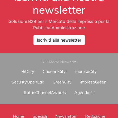
newsletter
Soluzioni B2B per il Mercato delle Imprese e per la
Pubblica Amministrazione
Iscriviti alla newsletter
G11 Media Networks
BitCity
ChannelCity
ImpresaCity
SecurityOpenLab
GreenCity
ImpresaGreen
ItalianChannelAwards
AgendaIct
Home
Speciali
Newsletter
Redazione