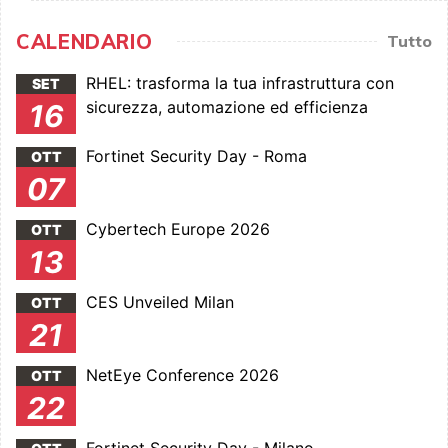
CALENDARIO
Tutto
RHEL: trasforma la tua infrastruttura con
SET
sicurezza, automazione ed efficienza
16
Fortinet Security Day - Roma
OTT
07
Cybertech Europe 2026
OTT
13
CES Unveiled Milan
OTT
21
NetEye Conference 2026
OTT
22