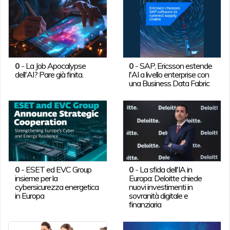
0
-
La Job Apocalypse
0
-
SAP, Ericsson estende
dell'AI? Pare già finita.
l'AI a livello enterprise con
una Business Data Fabric
0
-
ESET ed EVC Group
0
-
La sfida dell'IA in
insieme per la
Europa: Deloitte chiede
cybersicurezza energetica
nuovi investimenti in
in Europa
sovranità digitale e
finanziaria