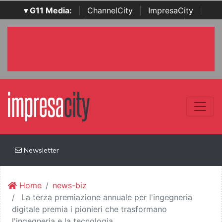
▾ G11 Media:
|
ChannelCity
|
ImpresaCity
|
SecurityOpenLab
|
Italian Channel Awards
|
Italian
Project Awards
|
Italian Security Awards
|
...
Newsletter
Home
news-biz
La terza premiazione annuale per l'ingegneria
digitale premia i pionieri che trasformano
l'ingegneria e la tecnologia