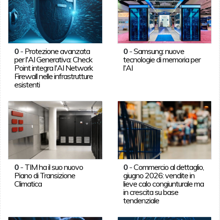
0
-
Protezione avanzata
0
-
Samsung: nuove
per l'AI Generativa: Check
tecnologie di memoria per
Point integra l'AI Network
l'AI
Firewall nelle infrastrutture
esistenti
0
-
TIM ha il suo nuovo
0
-
Commercio al dettaglio,
Piano di Transizione
giugno 2026: vendite in
Climatica
lieve calo congiunturale ma
in crescita su base
tendenziale