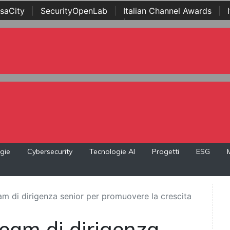
saCity
|
SecurityOpenLab
|
Italian Channel Awards
|
Awards
|
...
gie
Cybersecurity
Tecnologie AI
Progetti
ESG
eam di dirigenza senior per promuovere la crescita
team di dirigenza