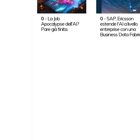
0
-
La Job
0
-
SAP, Ericsson
Apocalypse dell'AI?
estende l'AI a livello
Pare già finita.
enterprise con una
Business Data Fabri