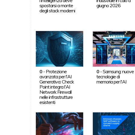
l'intelligenza deve
industriale in calo a
spostarsi a monte
giugno 2026
degli stack moderni
0
-
Protezione
0
-
Samsung: nuove
avanzata per l'AI
tecnologie di
Generativa: Check
memoria per l'AI
Point integra l'AI
Network Firewall
nelle infrastrutture
esistenti