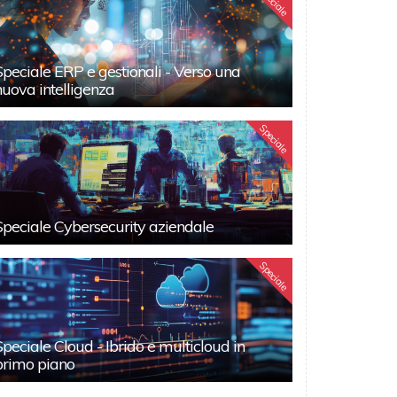
Speciale
Speciale ERP e gestionali - Verso una
nuova intelligenza
Speciale
Speciale Cybersecurity aziendale
Speciale
Speciale Cloud - Ibrido e multicloud in
primo piano