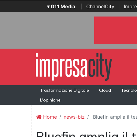
▾ G11 Media:
|
ChannelCity
|
Impre
Trasformazione Digitale
Cloud
Tecnolo
L'opinione
Home
news-biz
Bluefin amplia il t
Bluefin amplia il 