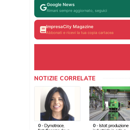
Google News
Rimani sempre aggiornato, seguici
ImpresaCity Magazine
Abbonati e ricevi la tua copia cartacea
NOTIZIE CORRELATE
0
-
Dynatrace,
0
-
Istat: produzione