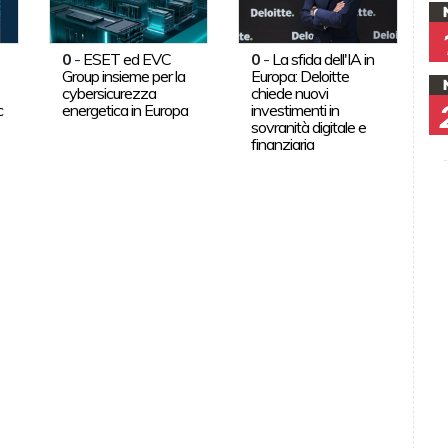
0
-
ESET ed EVC
0
-
La sfida dell'IA in
Group insieme per la
Europa: Deloitte
cybersicurezza
chiede nuovi
c
energetica in Europa
investimenti in
sovranità digitale e
finanziaria