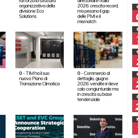
rafforza la struttura
direttoriali in Italia
organizzativa della
2026: crescita record,
divisione Eco
ma pesano il gap
Solutions
delle PMI e il
mismatch
0
-
TIM ha il suo
0
-
Commercio al
nuovo Piano di
dettaglio, giugno
Transizione Climatica
2026: vendite in lieve
calo congiunturale ma
in crescita su base
tendenziale