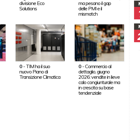
divisione Eco
ma pesano il gap
Solutions
delle PMI e il
mismatch
0
-
TIM ha il suo
0
-
Commercio al
nuovo Piano di
dettaglio, giugno
Transizione Climatica
2026: vendite in lieve
calo congiunturale ma
in crescita su base
tendenziale