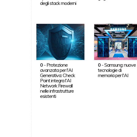
degli stack moderni
0
-
Protezione
0
-
Samsung: nuove
avanzata per l'AI
tecnologie di
Generativa: Check
memoria per l'AI
Point integra l'AI
Network Firewall
nelle infrastrutture
esistenti