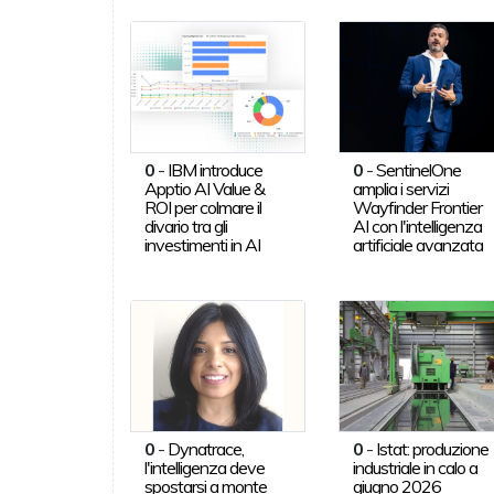
0
-
IBM introduce
0
-
SentinelOne
Apptio AI Value &
amplia i servizi
ROI per colmare il
Wayfinder Frontier
divario tra gli
AI con l'intelligenza
investimenti in AI
artificiale avanzata
0
-
Dynatrace,
0
-
Istat: produzione
l'intelligenza deve
industriale in calo a
spostarsi a monte
giugno 2026