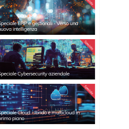
Speciale
Speciale ERP e gestionali - Verso una
nuova intelligenza
Speciale
Speciale Cybersecurity aziendale
Speciale
Speciale Cloud - Ibrido e multicloud in
primo piano