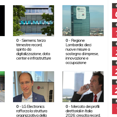
0
-
Siemens: terzo
0
-
Regione
trimestre record,
Lombardia: dieci
spinto da
nuove misure a
digitalizzazione, data
sostegno di imprese,
center e infrastrutture
innovazione e
occupazione
0
-
LG Electronics
0
-
Mercato dei profili
rafforza la struttura
direttoriali in Italia
organizzativa della
2026: crescita record,