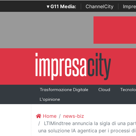
▾ G11 Media:
|
ChannelCity
|
Impre
Trasformazione Digitale
Cloud
Tecnolo
L'opinione
Home
news-biz
LTIMindtree annuncia la sigla di una part
una soluzione IA agentica per i processi di