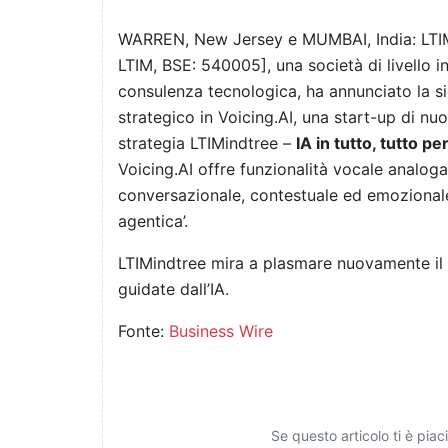
WARREN, New Jersey e MUMBAI, India: LTIMin
LTIM, BSE: 540005], una società di livello in
consulenza tecnologica, ha annunciato la si
strategico in Voicing.AI, una start-up di nu
strategia LTIMindtree –
IA in tutto, tutto pe
Voicing.AI offre funzionalità vocale analoga
conversazionale, contestuale ed emozionale, 
agentica’.
LTIMindtree mira a plasmare nuovamente il f
guidate dall’IA.
Fonte:
Business Wire
Se questo articolo ti è pia