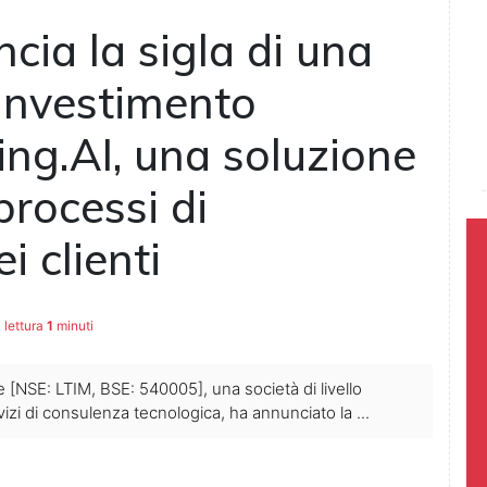
cia la sigla di una
 investimento
ing.AI, una soluzione
processi di
i clienti
 lettura
1
minuti
ee [NSE: LTIM, BSE: 540005], una società di livello
rvizi di consulenza tecnologica, ha annunciato la ...