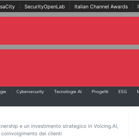
saCity
|
SecurityOpenLab
|
Italian Channel Awards
|
Awards
|
...
gie
Cybersecurity
Tecnologie AI
Progetti
ESG
nership e un investimento strategico in Voicing.AI,
 coinvolgimento dei clienti