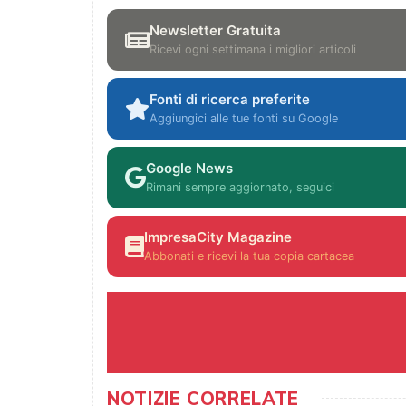
Newsletter Gratuita
Ricevi ogni settimana i migliori articoli
Fonti di ricerca preferite
Aggiungici alle tue fonti su Google
Google News
Rimani sempre aggiornato, seguici
ImpresaCity Magazine
Abbonati e ricevi la tua copia cartacea
NOTIZIE CORRELATE