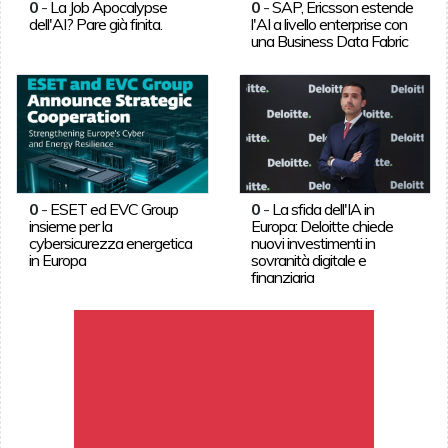
0
-
La Job Apocalypse
0
-
SAP, Ericsson estende
dell'AI? Pare già finita.
l'AI a livello enterprise con
una Business Data Fabric
0
-
ESET ed EVC Group
0
-
La sfida dell'IA in
insieme per la
Europa: Deloitte chiede
cybersicurezza energetica
nuovi investimenti in
in Europa
sovranità digitale e
finanziaria