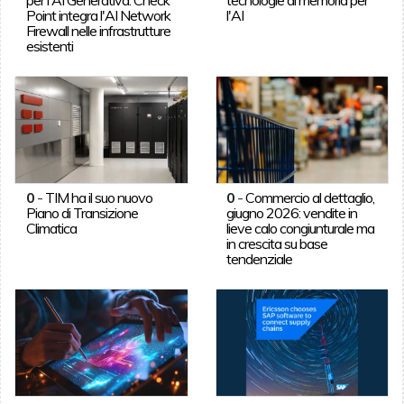
Point integra l'AI Network
l'AI
Firewall nelle infrastrutture
esistenti
0
-
TIM ha il suo nuovo
0
-
Commercio al dettaglio,
Piano di Transizione
giugno 2026: vendite in
Climatica
lieve calo congiunturale ma
in crescita su base
tendenziale