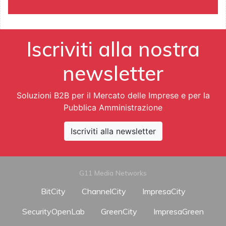
Iscriviti alla nostra
newsletter
Soluzioni B2B per il Mercato delle Imprese e per la
Pubblica Amministrazione
Iscriviti alla newsletter
G11 Media Networks
BitCity
ChannelCity
ImpresaCity
SecurityOpenLab
GreenCity
ImpresaGreen