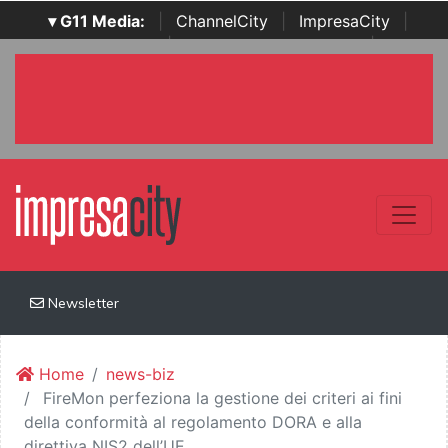
▾ G11 Media:
|
ChannelCity
|
ImpresaCity
|
SecurityOpenLab
|
Italian Channel Awards
|
Italian
Project Awards
|
Italian Security Awards
|
...
Newsletter
Home
news-biz
FireMon perfeziona la gestione dei criteri ai fini
della conformità al regolamento DORA e alla
direttiva NIS2 dell’UE