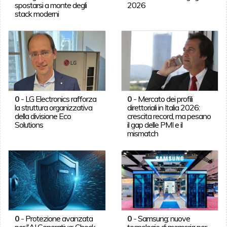
spostarsi a monte degli
2026
stack moderni
0
-
LG Electronics rafforza
0
-
Mercato dei profili
la struttura organizzativa
direttoriali in Italia 2026:
della divisione Eco
crescita record, ma pesano
Solutions
il gap delle PMI e il
mismatch
0
-
Protezione avanzata
0
-
Samsung: nuove
per l'AI Generativa: Check
tecnologie di memoria per