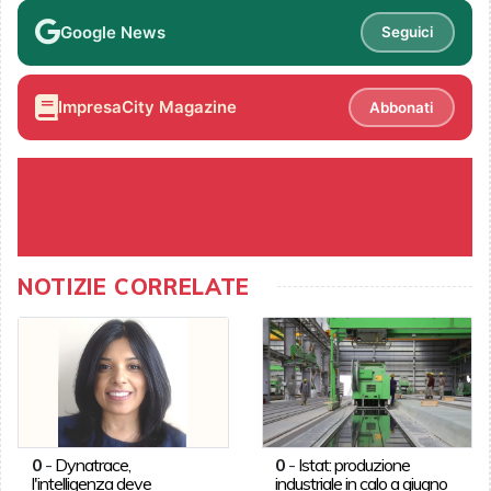
Google News
Seguici
ImpresaCity Magazine
Abbonati
NOTIZIE CORRELATE
0
-
Dynatrace,
0
-
Istat: produzione
l'intelligenza deve
industriale in calo a giugno