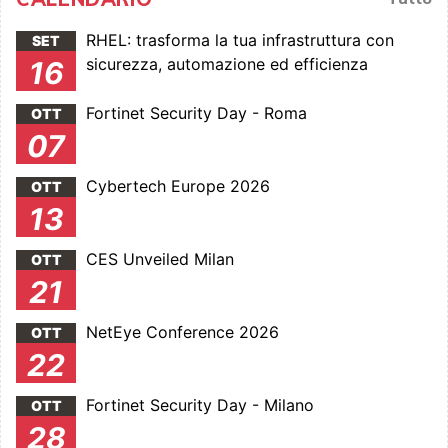
RHEL: trasforma la tua infrastruttura con
SET
sicurezza, automazione ed efficienza
16
Fortinet Security Day - Roma
OTT
07
Cybertech Europe 2026
OTT
13
CES Unveiled Milan
OTT
21
NetEye Conference 2026
OTT
22
Fortinet Security Day - Milano
OTT
28