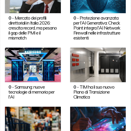
0
-
Mercato dei profili
0
-
Protezione avanzata
direttoriali in Italia 2026:
per l'AI Generativa: Check
crescita record, ma pesano
Point integra l'AI Network
il gap delle PMI e il
Firewall nelle infrastrutture
mismatch
esistenti
0
-
Samsung: nuove
0
-
TIM ha il suo nuovo
tecnologie di memoria per
Piano di Transizione
l'AI
Climatica