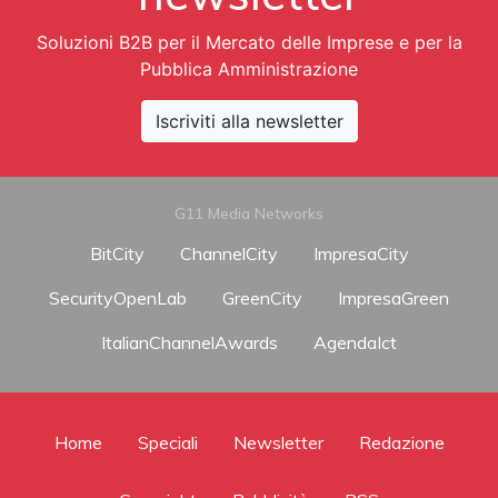
Soluzioni B2B per il Mercato delle Imprese e per la
Pubblica Amministrazione
Iscriviti alla newsletter
G11 Media Networks
BitCity
ChannelCity
ImpresaCity
SecurityOpenLab
GreenCity
ImpresaGreen
ItalianChannelAwards
AgendaIct
Home
Speciali
Newsletter
Redazione