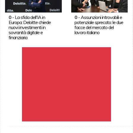
0
-
La sfida dell'IA in
0
-
Assunzioni introvabili e
Europa: Deloitte chiede
potenziale sprecato: le due
nuovi investimenti in
facce del mercato del
sovranità digitale e
lavoro italiano
finanziaria