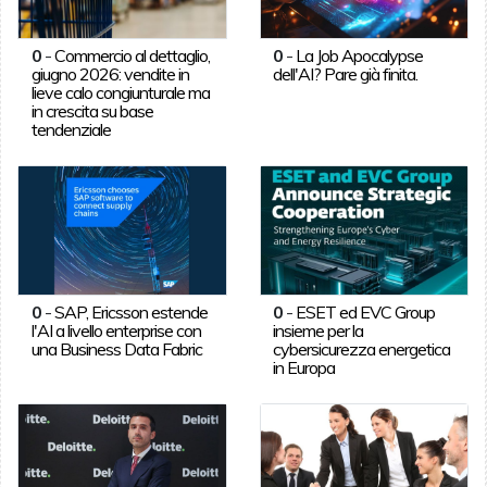
0
-
Commercio al dettaglio,
0
-
La Job Apocalypse
giugno 2026: vendite in
dell'AI? Pare già finita.
lieve calo congiunturale ma
in crescita su base
tendenziale
0
-
SAP, Ericsson estende
0
-
ESET ed EVC Group
l'AI a livello enterprise con
insieme per la
una Business Data Fabric
cybersicurezza energetica
in Europa