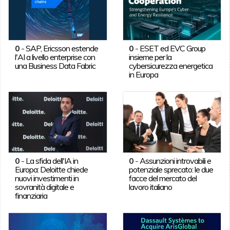
0
-
SAP, Ericsson estende
0
-
ESET ed EVC Group
l'AI a livello enterprise con
insieme per la
una Business Data Fabric
cybersicurezza energetica
in Europa
0
-
La sfida dell'IA in
0
-
Assunzioni introvabili e
Europa: Deloitte chiede
potenziale sprecato: le due
nuovi investimenti in
facce del mercato del
sovranità digitale e
lavoro italiano
finanziaria