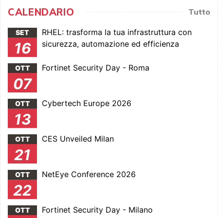
CALENDARIO
Tutto
RHEL: trasforma la tua infrastruttura con
SET
sicurezza, automazione ed efficienza
16
Fortinet Security Day - Roma
OTT
07
Cybertech Europe 2026
OTT
13
CES Unveiled Milan
OTT
21
NetEye Conference 2026
OTT
22
Fortinet Security Day - Milano
OTT