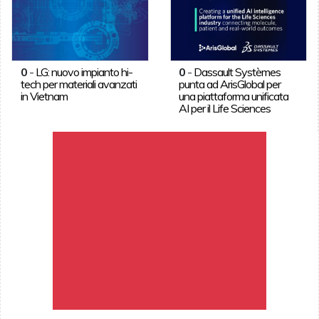
0
-
LG: nuovo impianto hi-
0
-
Dassault Systèmes
tech per materiali avanzati
punta ad ArisGlobal per
in Vietnam
una piattaforma unificata
AI per il Life Sciences