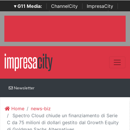
▾ G11 Media:
|
ChannelCity
|
ImpresaCity
|
SecurityOpenLab
|
Italian Channel Awards
|
Italian
Project Awards
|
Italian Security Awards
|
...
Newsletter
Home
news-biz
Spectro Cloud chiude un finanziamento di Serie
C da 75 milioni di dollari gestito dal Growth Equity
di Goldman Sachs Alternatives