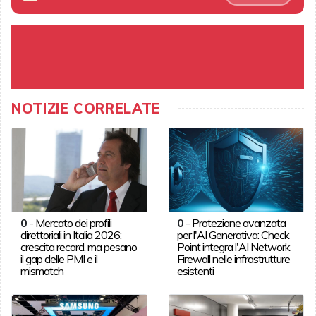
NOTIZIE CORRELATE
0
-
Mercato dei profili
0
-
Protezione avanzata
direttoriali in Italia 2026:
per l'AI Generativa: Check
crescita record, ma pesano
Point integra l'AI Network
il gap delle PMI e il
Firewall nelle infrastrutture
mismatch
esistenti