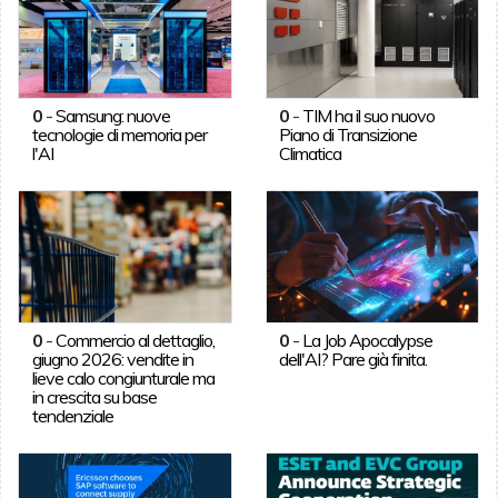
0
-
Samsung: nuove
0
-
TIM ha il suo nuovo
tecnologie di memoria per
Piano di Transizione
l'AI
Climatica
0
-
Commercio al dettaglio,
0
-
La Job Apocalypse
giugno 2026: vendite in
dell'AI? Pare già finita.
lieve calo congiunturale ma
in crescita su base
tendenziale