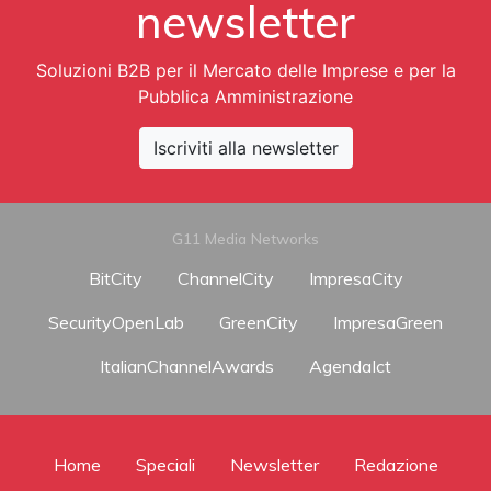
newsletter
Soluzioni B2B per il Mercato delle Imprese e per la
Pubblica Amministrazione
Iscriviti alla newsletter
G11 Media Networks
BitCity
ChannelCity
ImpresaCity
SecurityOpenLab
GreenCity
ImpresaGreen
ItalianChannelAwards
AgendaIct
Home
Speciali
Newsletter
Redazione