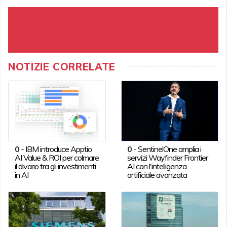
NOTIZIE CORRELATE
0
-
IBM introduce Apptio
0
-
SentinelOne amplia i
AI Value & ROI per colmare
servizi Wayfinder Frontier
il divario tra gli investimenti
AI con l'intelligenza
in AI
artificiale avanzata