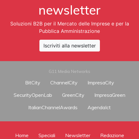
newsletter
Soluzioni B2B per il Mercato delle Imprese e per la
Pubblica Amministrazione
Iscriviti alla newsletter
G11 Media Networks
BitCity
ChannelCity
ImpresaCity
SecurityOpenLab
GreenCity
ImpresaGreen
ItalianChannelAwards
AgendaIct
Home
Speciali
Newsletter
Redazione