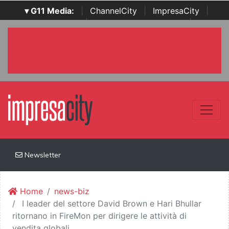
▾ G11 Media:
|
ChannelCity
|
ImpresaCity
|
SecurityOpenLab
|
Italian Channel Awards
|
Italian
Project Awards
|
Italian Security Awards
|
...
Newsletter
Home
news-biz
I leader del settore David Brown e Hari Bhullar
ritornano in FireMon per dirigere le attività di
vendita globali