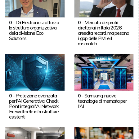
0
-
LG Electronics rafforza
0
-
Mercato dei profili
la struttura organizzativa
direttoriali in Italia 2026:
della divisione Eco
crescita record, ma pesano
Solutions
il gap delle PMI e il
mismatch
0
-
Protezione avanzata
0
-
Samsung: nuove
per l'AI Generativa: Check
tecnologie di memoria per
Point integra l'AI Network
l'AI
Firewall nelle infrastrutture
esistenti