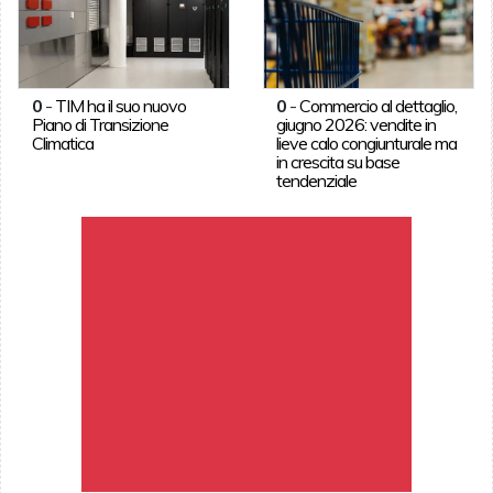
0
-
TIM ha il suo nuovo
0
-
Commercio al dettaglio,
Piano di Transizione
giugno 2026: vendite in
Climatica
lieve calo congiunturale ma
in crescita su base
tendenziale