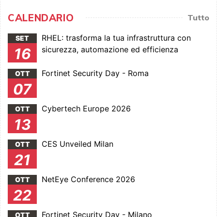
CALENDARIO
Tutto
RHEL: trasforma la tua infrastruttura con
SET
sicurezza, automazione ed efficienza
16
Fortinet Security Day - Roma
OTT
07
Cybertech Europe 2026
OTT
13
CES Unveiled Milan
OTT
21
NetEye Conference 2026
OTT
22
Fortinet Security Day - Milano
OTT