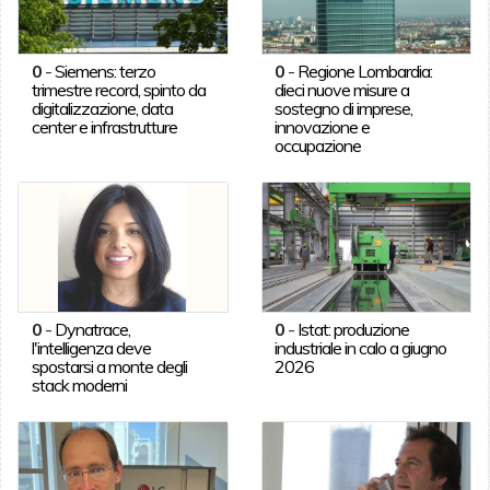
0
-
Siemens: terzo
0
-
Regione Lombardia:
trimestre record, spinto da
dieci nuove misure a
digitalizzazione, data
sostegno di imprese,
center e infrastrutture
innovazione e
occupazione
0
-
Dynatrace,
0
-
Istat: produzione
l'intelligenza deve
industriale in calo a giugno
spostarsi a monte degli
2026
stack moderni