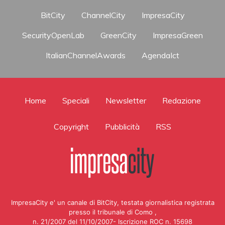
BitCity
ChannelCity
ImpresaCity
SecurityOpenLab
GreenCity
ImpresaGreen
ItalianChannelAwards
AgendaIct
Home
Speciali
Newsletter
Redazione
Copyright
Pubblicità
RSS
ImpresaCity e' un canale di BitCity, testata giornalistica registrata
presso il tribunale di Como ,
n. 21/2007 del 11/10/2007- Iscrizione ROC n. 15698