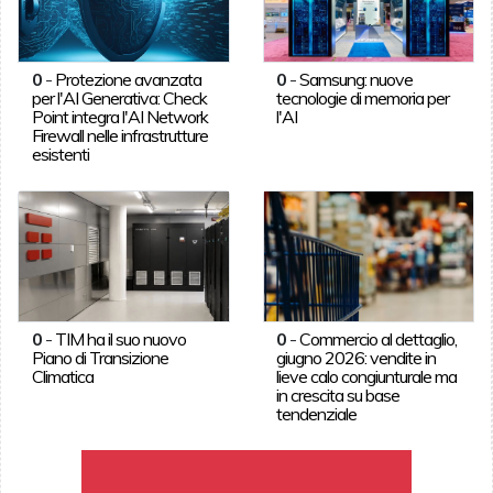
0
-
Protezione avanzata
0
-
Samsung: nuove
per l'AI Generativa: Check
tecnologie di memoria per
Point integra l'AI Network
l'AI
Firewall nelle infrastrutture
esistenti
0
-
TIM ha il suo nuovo
0
-
Commercio al dettaglio,
Piano di Transizione
giugno 2026: vendite in
Climatica
lieve calo congiunturale ma
in crescita su base
tendenziale