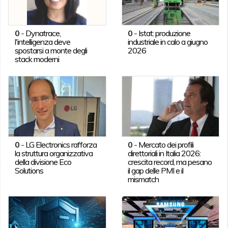
0
-
Dynatrace,
0
-
Istat: produzione
l'intelligenza deve
industriale in calo a giugno
spostarsi a monte degli
2026
stack moderni
0
-
LG Electronics rafforza
0
-
Mercato dei profili
la struttura organizzativa
direttoriali in Italia 2026:
della divisione Eco
crescita record, ma pesano
Solutions
il gap delle PMI e il
mismatch