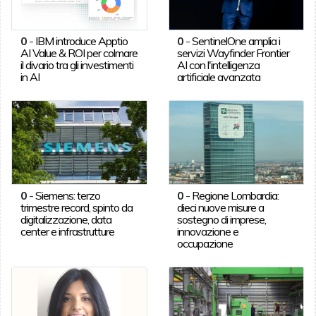
0
-
IBM introduce Apptio
0
-
SentinelOne amplia i
AI Value & ROI per colmare
servizi Wayfinder Frontier
il divario tra gli investimenti
AI con l'intelligenza
in AI
artificiale avanzata
0
-
Siemens: terzo
0
-
Regione Lombardia:
trimestre record, spinto da
dieci nuove misure a
digitalizzazione, data
sostegno di imprese,
center e infrastrutture
innovazione e
occupazione