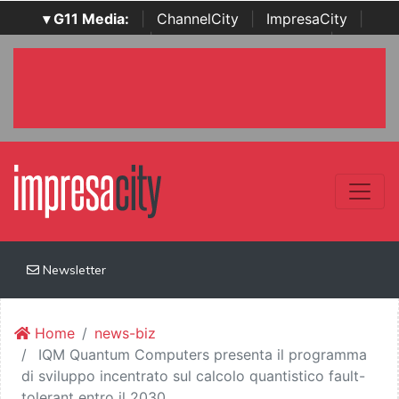
▾ G11 Media:
|
ChannelCity
|
ImpresaCity
|
SecurityOpenLab
|
Italian Channel Awards
|
Italian
Project Awards
|
Italian Security Awards
|
...
Newsletter
Home
news-biz
IQM Quantum Computers presenta il programma
di sviluppo incentrato sul calcolo quantistico fault-
tolerant entro il 2030