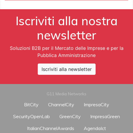
Iscriviti alla nostra
newsletter
Soluzioni B2B per il Mercato delle Imprese e per la
Pubblica Amministrazione
Iscriviti alla newsletter
G11 Media Networks
BitCity
ChannelCity
ImpresaCity
SecurityOpenLab
GreenCity
ImpresaGreen
ItalianChannelAwards
AgendaIct