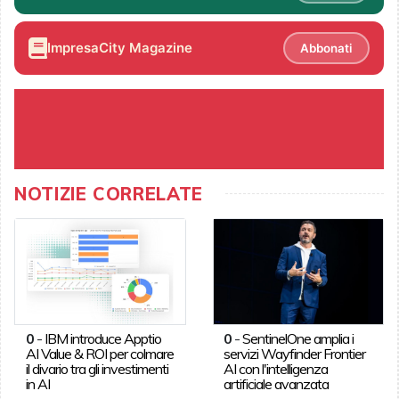
ImpresaCity Magazine
Abbonati
NOTIZIE CORRELATE
0
-
IBM introduce Apptio
0
-
SentinelOne amplia i
AI Value & ROI per colmare
servizi Wayfinder Frontier
il divario tra gli investimenti
AI con l'intelligenza
in AI
artificiale avanzata