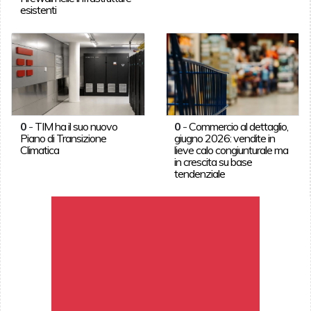
esistenti
0
-
TIM ha il suo nuovo
0
-
Commercio al dettaglio,
Piano di Transizione
giugno 2026: vendite in
Climatica
lieve calo congiunturale ma
in crescita su base
tendenziale