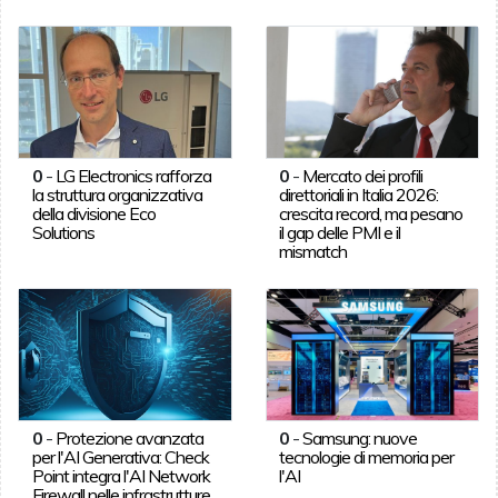
0
-
LG Electronics rafforza
0
-
Mercato dei profili
la struttura organizzativa
direttoriali in Italia 2026:
della divisione Eco
crescita record, ma pesano
Solutions
il gap delle PMI e il
mismatch
0
-
Protezione avanzata
0
-
Samsung: nuove
per l'AI Generativa: Check
tecnologie di memoria per
Point integra l'AI Network
l'AI
Firewall nelle infrastrutture