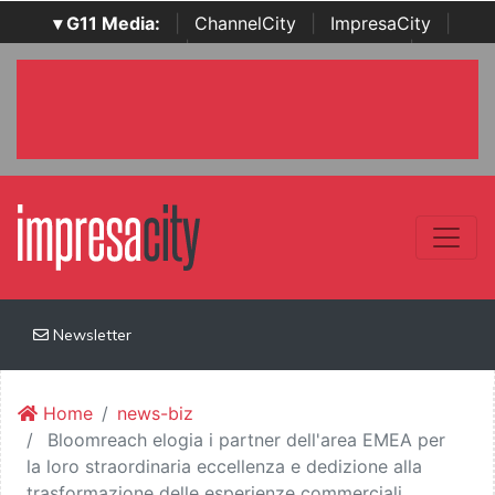
▾ G11 Media:
|
ChannelCity
|
ImpresaCity
|
SecurityOpenLab
|
Italian Channel Awards
|
Italian
Project Awards
|
Italian Security Awards
|
...
Newsletter
Home
news-biz
Bloomreach elogia i partner dell'area EMEA per
la loro straordinaria eccellenza e dedizione alla
trasformazione delle esperienze commerciali