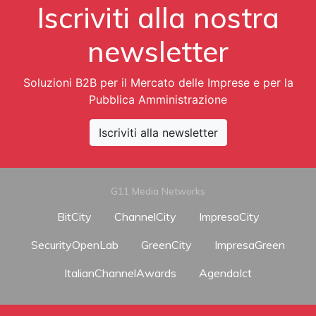
Iscriviti alla nostra
newsletter
Soluzioni B2B per il Mercato delle Imprese e per la
Pubblica Amministrazione
Iscriviti alla newsletter
G11 Media Networks
BitCity
ChannelCity
ImpresaCity
SecurityOpenLab
GreenCity
ImpresaGreen
ItalianChannelAwards
AgendaIct