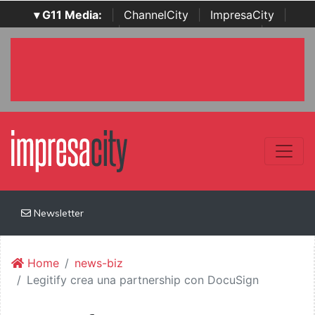
▾ G11 Media:
|
ChannelCity
|
ImpresaCity
|
SecurityOpenLab
|
Italian Channel Awards
|
Italian
Project Awards
|
Italian Security Awards
|
...
Newsletter
Home
news-biz
Legitify crea una partnership con DocuSign