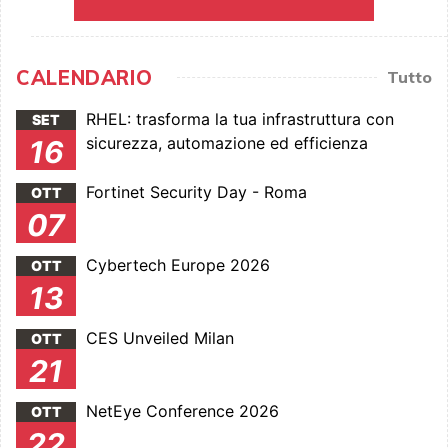
CALENDARIO
Tutto
RHEL: trasforma la tua infrastruttura con
SET
sicurezza, automazione ed efficienza
16
Fortinet Security Day - Roma
OTT
07
Cybertech Europe 2026
OTT
13
CES Unveiled Milan
OTT
21
NetEye Conference 2026
OTT
22