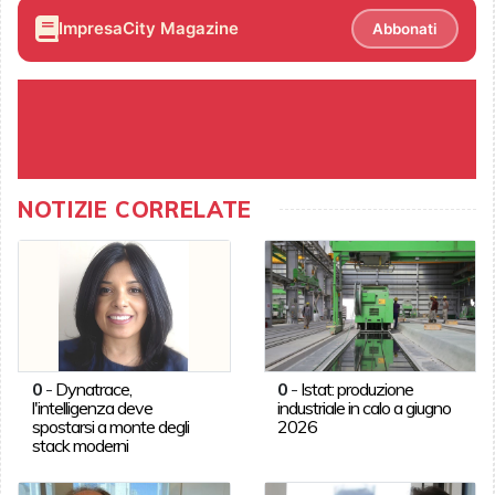
ImpresaCity Magazine
Abbonati
NOTIZIE CORRELATE
0
-
Dynatrace,
0
-
Istat: produzione
l'intelligenza deve
industriale in calo a giugno
spostarsi a monte degli
2026
stack moderni