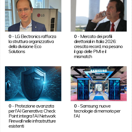
0
-
LG Electronics rafforza
0
-
Mercato dei profili
la struttura organizzativa
direttoriali in Italia 2026:
della divisione Eco
crescita record, ma pesano
Solutions
il gap delle PMI e il
mismatch
0
-
Protezione avanzata
0
-
Samsung: nuove
per l'AI Generativa: Check
tecnologie di memoria per
Point integra l'AI Network
l'AI
Firewall nelle infrastrutture
esistenti