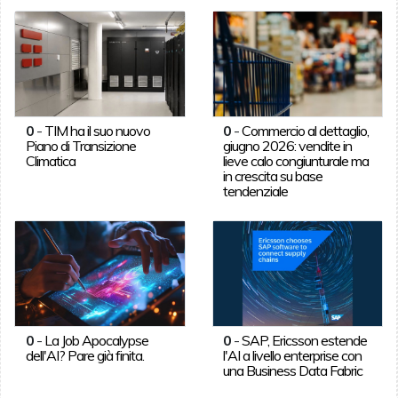
0
-
TIM ha il suo nuovo
0
-
Commercio al dettaglio,
Piano di Transizione
giugno 2026: vendite in
Climatica
lieve calo congiunturale ma
in crescita su base
tendenziale
0
-
La Job Apocalypse
0
-
SAP, Ericsson estende
dell'AI? Pare già finita.
l'AI a livello enterprise con
una Business Data Fabric