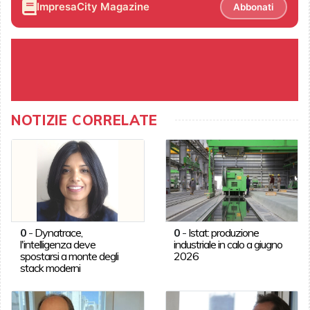
ImpresaCity Magazine
Abbonati
NOTIZIE CORRELATE
0
-
Dynatrace,
0
-
Istat: produzione
l'intelligenza deve
industriale in calo a giugno
spostarsi a monte degli
2026
stack moderni