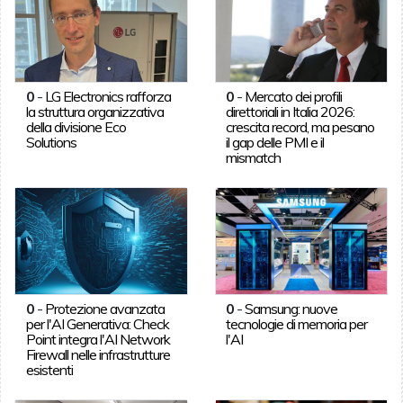
0
-
LG Electronics rafforza
0
-
Mercato dei profili
la struttura organizzativa
direttoriali in Italia 2026:
della divisione Eco
crescita record, ma pesano
Solutions
il gap delle PMI e il
mismatch
0
-
Protezione avanzata
0
-
Samsung: nuove
per l'AI Generativa: Check
tecnologie di memoria per
Point integra l'AI Network
l'AI
Firewall nelle infrastrutture
esistenti