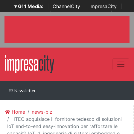
▾ G11 Media:
|
ChannelCity
|
ImpresaCity
|
SecurityOpenLab
|
Italian Channel Awards
|
Italian
Project Awards
|
Italian Security Awards
|
...
Newsletter
Home
news-biz
HTEC acquisisce il fornitore tedesco di soluzioni
IoT end-to-end eesy-innovation per rafforzare le
capacità IoT, di ingegneria di sistemi embedded e