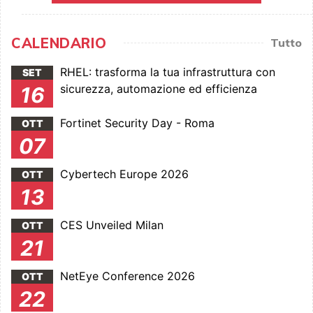
CALENDARIO
Tutto
RHEL: trasforma la tua infrastruttura con
SET
sicurezza, automazione ed efficienza
16
Fortinet Security Day - Roma
OTT
07
Cybertech Europe 2026
OTT
13
CES Unveiled Milan
OTT
21
NetEye Conference 2026
OTT
22