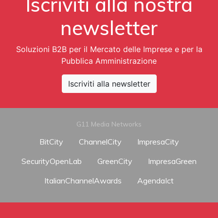
Iscriviti alla nostra
newsletter
Soluzioni B2B per il Mercato delle Imprese e per la
Pubblica Amministrazione
Iscriviti alla newsletter
G11 Media Networks
BitCity
ChannelCity
ImpresaCity
SecurityOpenLab
GreenCity
ImpresaGreen
ItalianChannelAwards
AgendaIct