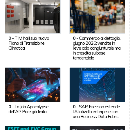
0
-
TIM ha il suo nuovo
0
-
Commercio al dettaglio,
Piano di Transizione
giugno 2026: vendite in
Climatica
lieve calo congiunturale ma
in crescita su base
tendenziale
0
-
La Job Apocalypse
0
-
SAP, Ericsson estende
dell'AI? Pare già finita.
l'AI a livello enterprise con
una Business Data Fabric