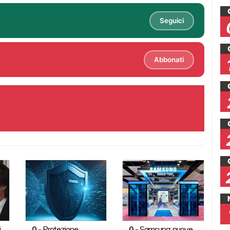
Seguici
Abbonati
i
0
-
Protezione
0
-
Samsung: nuove