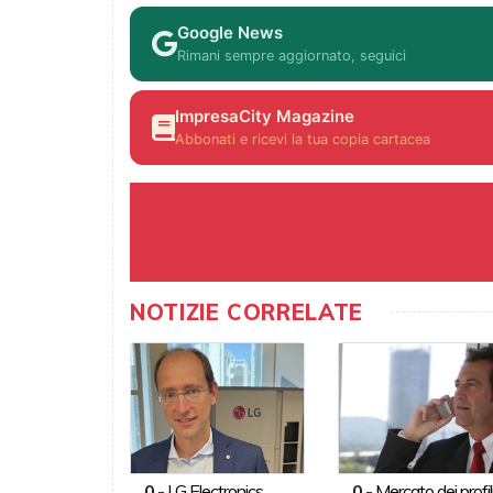
Google News
Rimani sempre aggiornato, seguici
ImpresaCity Magazine
Abbonati e ricevi la tua copia cartacea
NOTIZIE CORRELATE
0
-
LG Electronics
0
-
Mercato dei profil