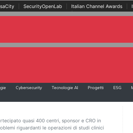
saCity
|
SecurityOpenLab
|
Italian Channel Awards
|
Awards
|
...
gie
Cybersecurity
Tecnologie AI
Progetti
ESG
artecipato quasi 400 centri, sponsor e CRO in
oblemi riguardanti le operazioni di studi clinici