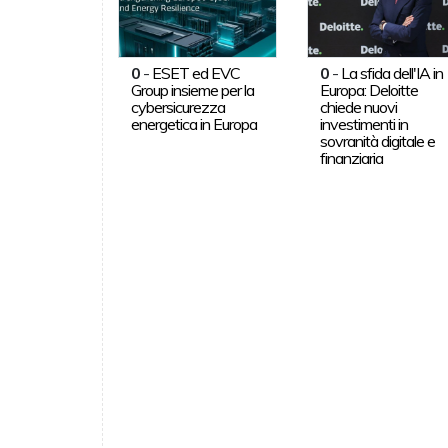
0
-
ESET ed EVC
0
-
La sfida dell'IA in
Group insieme per la
Europa: Deloitte
cybersicurezza
chiede nuovi
energetica in Europa
investimenti in
sovranità digitale e
finanziaria