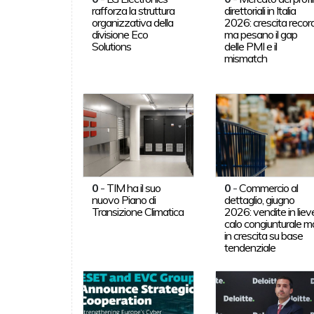
rafforza la struttura
direttoriali in Italia
organizzativa della
2026: crescita record
divisione Eco
ma pesano il gap
Solutions
delle PMI e il
mismatch
0
-
TIM ha il suo
0
-
Commercio al
nuovo Piano di
dettaglio, giugno
Transizione Climatica
2026: vendite in liev
calo congiunturale m
in crescita su base
tendenziale