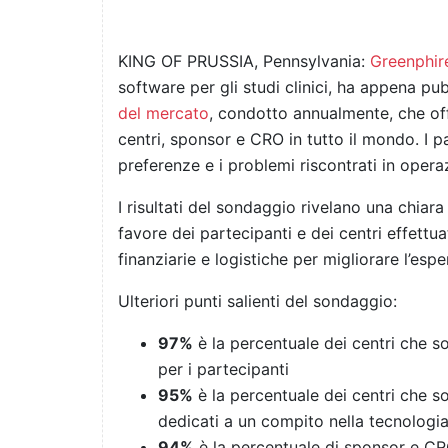
KING OF PRUSSIA, Pennsylvania:
Greenphir
software per gli studi clinici, ha appena pub
del mercato
, condotto annualmente, che off
centri, sponsor e CRO in tutto il mondo. I p
preferenze e i problemi riscontrati in operazi
I risultati del sondaggio rivelano una chiara
favore dei partecipanti e dei centri effettua
finanziarie e logistiche per migliorare l’espe
Ulteriori punti salienti del sondaggio:
97%
è la percentuale dei centri che so
per i partecipanti
95%
è la percentuale dei centri che so
dedicati a un compito nella tecnologia
94%
è la percentuale di sponsor e CR