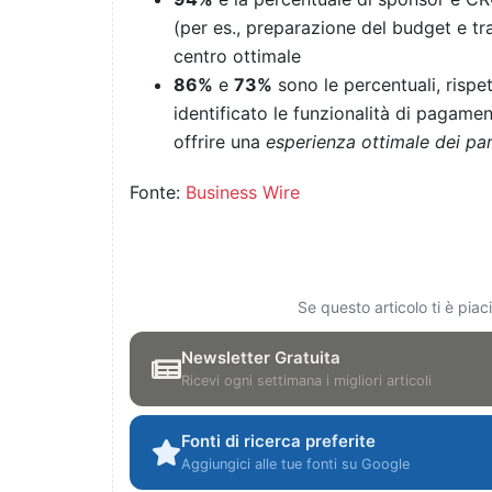
(per es., preparazione del budget e tra
centro ottimale
86%
e
73%
sono le percentuali, risp
identificato le funzionalità di pagam
offrire una
esperienza ottimale dei par
Fonte:
Business Wire
Se questo articolo ti è pia
Newsletter Gratuita
Ricevi ogni settimana i migliori articoli
Fonti di ricerca preferite
Aggiungici alle tue fonti su Google