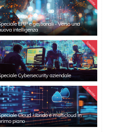
Speciale
Speciale ERP e gestionali - Verso una
nuova intelligenza
Speciale
Speciale Cybersecurity aziendale
Speciale
Speciale Cloud - Ibrido e multicloud in
primo piano