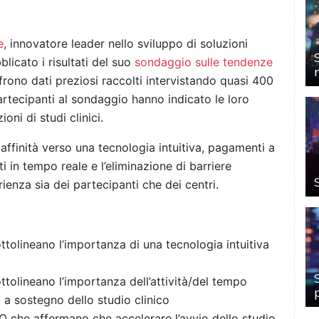
e
, innovatore leader nello sviluppo di soluzioni
blicato i risultati del suo
sondaggio sulle tendenze
rono dati preziosi raccolti intervistando quasi 400
artecipanti al sondaggio hanno indicato le loro
oni di studi clinici.
 affinità verso una tecnologia intuitiva, pagamenti a
ti in tempo reale e l’eliminazione di barriere
rienza sia dei partecipanti che dei centri.
ttolineano l’importanza di una tecnologia intuitiva
ttolineano l’importanza dell’attività/del tempo
 a sostegno dello studio clinico
O che affermano che accelerare l’avvio dello studio