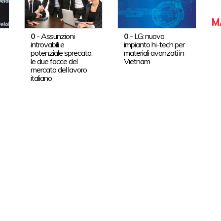
M
0
-
Assunzioni
0
-
LG: nuovo
introvabili e
impianto hi-tech per
potenziale sprecato:
materiali avanzati in
le due facce del
Vietnam
mercato del lavoro
italiano