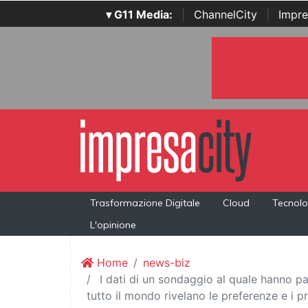
▾ G11 Media:
|
ChannelCity
|
Impre
Trasformazione Digitale
Cloud
Tecnolo
L'opinione
Home
news-biz
I dati di un sondaggio al quale hanno p
tutto il mondo rivelano le preferenze e i pr