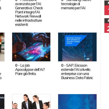
avanzata per l'AI
tecnologie di
,
Generativa: Check
memoria per l'AI
Point integra l'AI
Network Firewall
nelle infrastrutture
esistenti
0
-
La Job
0
-
SAP, Ericsson
Apocalypse dell'AI?
estende l'AI a livello
e
Pare già finita.
enterprise con una
a
Business Data Fabric