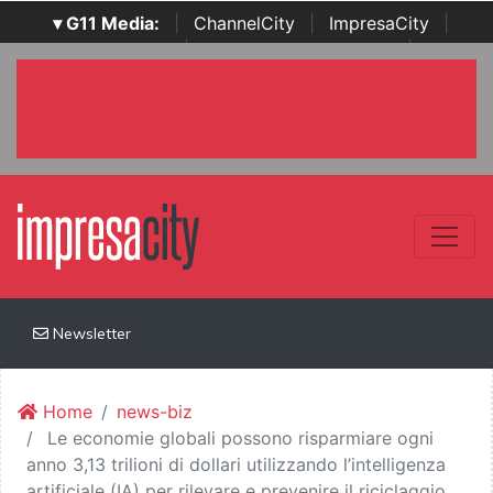
▾ G11 Media:
|
ChannelCity
|
ImpresaCity
|
SecurityOpenLab
|
Italian Channel Awards
|
Italian
Project Awards
|
Italian Security Awards
|
...
Newsletter
Home
news-biz
Le economie globali possono risparmiare ogni
anno 3,13 trilioni di dollari utilizzando l’intelligenza
artificiale (IA) per rilevare e prevenire il riciclaggio