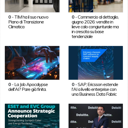
0
-
TIM ha il suo nuovo
0
-
Commercio al dettaglio,
Piano di Transizione
giugno 2026: vendite in
Climatica
lieve calo congiunturale ma
in crescita su base
tendenziale
0
-
La Job Apocalypse
0
-
SAP, Ericsson estende
dell'AI? Pare già finita.
l'AI a livello enterprise con
una Business Data Fabric