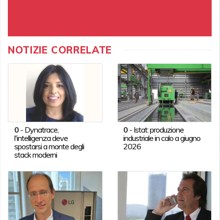
NOTIZIE CORRELATE
0
-
Dynatrace,
0
-
Istat: produzione
l'intelligenza deve
industriale in calo a giugno
spostarsi a monte degli
2026
stack moderni