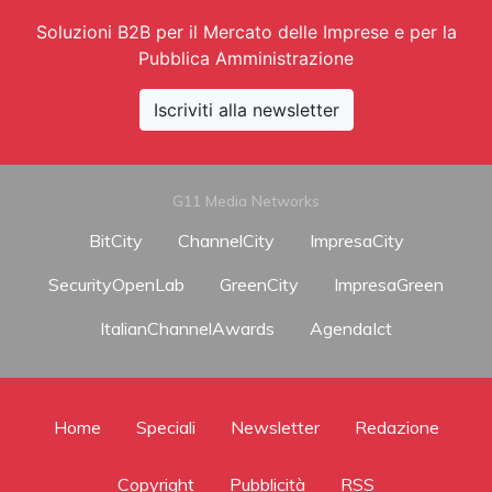
Soluzioni B2B per il Mercato delle Imprese e per la
Pubblica Amministrazione
Iscriviti alla newsletter
G11 Media Networks
BitCity
ChannelCity
ImpresaCity
SecurityOpenLab
GreenCity
ImpresaGreen
ItalianChannelAwards
AgendaIct
Home
Speciali
Newsletter
Redazione
Copyright
Pubblicità
RSS