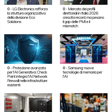
0
-
LG Electronics rafforza
0
-
Mercato dei profili
la struttura organizzativa
direttoriali in Italia 2026:
della divisione Eco
crescita record, ma pesano
Solutions
il gap delle PMI e il
mismatch
0
-
Protezione avanzata
0
-
Samsung: nuove
per l'AI Generativa: Check
tecnologie di memoria per
Point integra l'AI Network
l'AI
Firewall nelle infrastrutture
esistenti