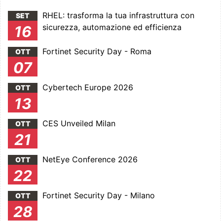
RHEL: trasforma la tua infrastruttura con
SET
sicurezza, automazione ed efficienza
16
Fortinet Security Day - Roma
OTT
07
Cybertech Europe 2026
OTT
13
CES Unveiled Milan
OTT
21
NetEye Conference 2026
OTT
22
Fortinet Security Day - Milano
OTT
28